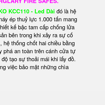
RGLARY FIRE SAFES.
đó là hệ
KO KCC110 - Led Dài
áy ép thuỷ lực 1.000 tấn mang
thiết kế bậc tam cấp chống lửa
ản bên trong khi xảy ra sự cố
, hệ thống chốt hai chiều bằng
 phá an toàn trên cánh cửa tự
ộ tạo sự thoải mái khi lấy đồ.
rong việc bảo mật những chìa