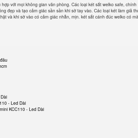
phù hợp với mọi không gian văn phòng. Các loại két sắt welko safe, ch
bóng đẹp và tạo cảm giác sần sần khi sờ tay vào. Các loại két làm gi
thật và khi sờ vào có cảm giác nhẵn, mịn. két sắt cánh đúc welko có m
 đâu
phcm
 Dài
110 - Led Dài
t mini KCC110 - Led Dài