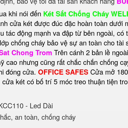
ịnh, bảo vệ tối đa tài sản khách hàng
BU
ua khi nói đến
Két Sắt Chống Cháy WEL
h cửa két được đúc đặc hoàn toàn dưới m
hịu tác động mạnh va đập từ bên ngoài, có 
lớp chống cháy bảo vệ sự an toàn cho tài s
Trên cánh 2 bản lề ngoài
 Sat Chong Trom
 cao nhưng cũng rất chắc chắn chống cạy
khi đóng cửa.
Cửa mở 180 đ
OFFICE SAFES
 cửa két có bố trí 5 móc treo thuận tiện t
 KCC110 - Led Dài
ắc, an toàn, chống cháy