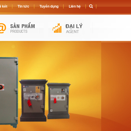
 két
Tin tức
Tuyển dụng
Liên hệ