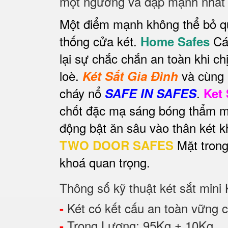
một ngưỡng va đập mạnh nhất đ
Một điểm mạnh không thể bỏ q
thống cửa két.
Cán
Home Safes
lại sự chắc chắn an toàn khi c
loè.
và cùng 
Két Sắt Gia Đình
cháy nổ
.
SAFE IN SAFES
Ket
chốt đặc mạ sáng bóng thẩm mỹ
động bật ăn sâu vào thân két 
Mặt trong
TWO DOOR SAFES
khoá quan trọng.
Thông số kỹ thuật két sắt mini
Két có kết cấu an toàn vững ch
-
Trọng Lượng: 95Kg ± 10Kg
-