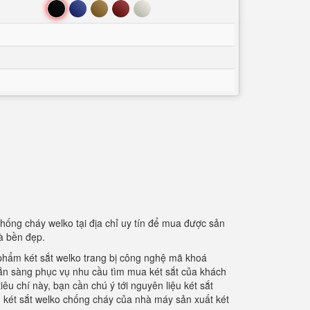
Đen
Xanh
Nâu
Đỏ
Trắng
chống cháy welko tại địa chỉ uy tín để mua được sản
à bền đẹp.
phẩm két sắt welko trang bị công nghệ mã khoá
sẵn sàng phục vụ nhu cầu tìm mua két sắt của khách
êu chí này, bạn cần chú ý tới nguyên liệu két sắt
n két sắt welko chống cháy của nhà máy sản xuất két