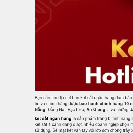
Bạn cần tìm địa chỉ bán két sắt ngân hàng đảm bảo 
tín và chính hãng được
bảo hành chính hãng 10 
Nẵng
, Đồng Nai, Bạc Liêu,
An Giang
… và những đại
két sắt ngân hàng
là sản phẩm trang bị tính năng 
két sắt 1 cánh đang được nhiều doanh ngiệp chọn m
sử dụng. Bề mặt két vân tay với lớp sơn chống trầy 