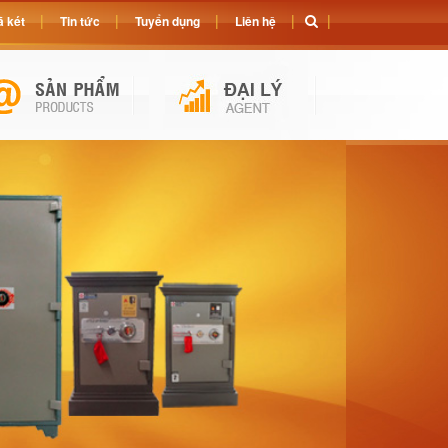
 két
Tin tức
Tuyển dụng
Liên hệ