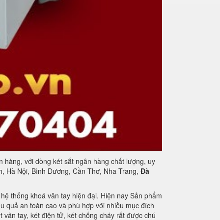
n hàng, với dòng két sắt ngân hàng chất lượng, uy
nh, Hà Nội, Bình Dương, Cần Thơ, Nha Trang,
Đà
ị hệ thống khoá vân tay hiện đại. Hiện nay Sản phẩm
ệu quả an toàn cao và phù hợp với nhiều mục đích
 vân tay, két điện tử, két chống cháy rất được chú