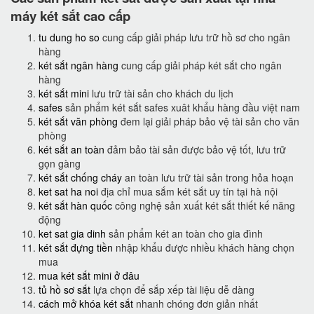
máy két sắt cao cấp
tu dung ho so
cung cấp giải pháp lưu trữ hồ sơ cho ngân
hàng
két sắt ngân hàng
cung cấp giải pháp két sắt cho ngân
hàng
két sắt mini
lưu trữ tài sản cho khách du lịch
safes
sản phẩm két sắt safes xuât khẩu hàng đầu việt nam
két sắt văn phòng
đem lại giải pháp bảo vệ tài sản cho văn
phòng
két sắt an toàn
đảm bảo tài sản được bảo vệ tốt, lưu trữ
gọn gàng
két sắt chống cháy
an toàn lưu trữ tài sản trong hỏa hoạn
ket sat ha noi
địa chỉ mua sắm két sắt uy tín tại hà nội
két sắt hàn quốc
công nghệ sản xuất két sắt thiết kế năng
động
ket sat gia dinh
sản phẩm két an toàn cho gia đình
két sắt đựng tiền
nhập khẩu được nhiều khách hàng chọn
mua
mua két sắt mini ở đâu
tủ hồ sơ sắt
lựa chọn để sắp xếp tài liệu dễ dàng
cách mở khóa két sắt
nhanh chóng đơn giản nhất