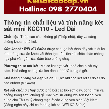
Thông tin chất liệu và tính năng két
sắt mini KCC110 - Led Dài
Chất liệu
: Thép cao cấp, không gỉ (Thép nhũ), dày và cứng
chống khoan phá két.
Cửa két sắt WELKO Safes
được chế tạo bởi thép dày với thiết kế
hình răng cưa ăn khớp với thân tạo nên liên kết chắc chắn chống
nạy phá và ngăn lửa, đảm bảo chống cháy.
Phương thức mở két:
Mã số kết hợp với khoá chia bi và tay
cầm. Khả năng chống lửa lên đến 1.200°C trong 2 giờ.
Khả năng chống va đập và chịu lực
: Khi cho két rơi tự do từ độ
cao 30feet (9.144m).
Két sắt chống cháy
được phủ bởi các lớp sơn dày, bóng, mịn và
chống bong sơn, chống gỉ. Đặc biệt sử dụng lớp sơn lót chuyên
dùng cho Tàu thuỷ chống mặn ở các vùng ven biển Việt Nam
(Công nghệ này chỉ có ở dòng két sắt WELKO Safes).