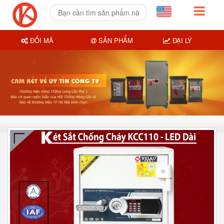
ĐỔI MÃ
SẢN PHẨM
ĐẠI LÝ