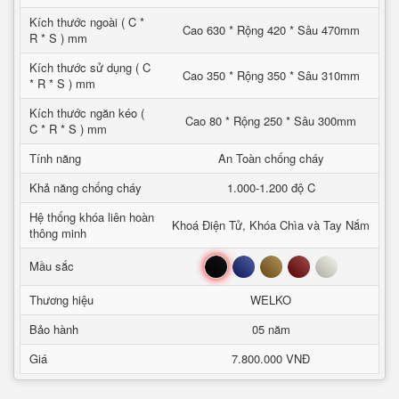
Kích thước ngoài ( C *
Cao 630 * Rộng 420 * Sâu 470mm
R * S ) mm
Kích thước sử dụng ( C
Cao 350 * Rộng 350 * Sâu 310mm
* R * S ) mm
Kích thước ngăn kéo (
Cao 80 * Rộng 250 * Sâu 300mm
C * R * S ) mm
Tính năng
An Toàn chống cháy
Khả năng chống cháy
1.000-1.200 độ C
Hệ thống khóa liên hoàn
Khoá Điện Tử, Khóa Chìa và Tay Nắm
thông minh
Đen
Xanh
Nâu
Đỏ
Trắng
Mầu sắc
Thương hiệu
WELKO
Bảo hành
05 năm
Giá
7.800.000 VNĐ