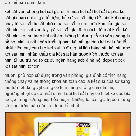
Có thể bạn quan tâm:
két sắt văn phòng
ket sat gia dinh
mua két sắt
két sắt alpha
két
sắt giá bao nhiêu
giá tủ đựng hồ sơ
két sắt điện tử mini
két chống
cháy
tủ két sắt
tủ sắt nhỏ
mua két sắt ở đâu
cửa kho tiền
giá két
sắt mini
ket sat van tay
giá két sắt gia đình
cách đổ mật khẩu két
sắt mini
ket an toan
két sắt âm tường
tủ đựng hồ sơ văn phòng
tủ
hồ sơ mini
tủ sắt nhập khẩu tphcm
két sắt golden
két sắt nào tốt
nhất hiện nay
cau tao ket sat
tủ đựng tài liệu bằng sắt
két sắt nhỏ
két sắt mini nhập khẩu
giá két sắt hàn quốc
kích thước két sắt
mini
tủ lưu trữ hồ sơ
cz 83
ngân hàng acb ở hà nội
deposit box
két sắt mini tphcm
muốn, phù hợp sử dụng trong văn phòng, gia đình có tính năng
chống cháy và hệ thống khoá an toàn cao là kết quả của sự sáng
tạo từ một dạng vật cứng có khả năng chống cháy tại một
ngưỡng nhiệt độ độ nhất định. Loại két sắt này có thiết kế đặc biệt
cô lập trong trường hợp hỏa hoạn. Những tài sản giá trị bên trong
sẽ luôn được bảo đảm an toàn tốt nhất.