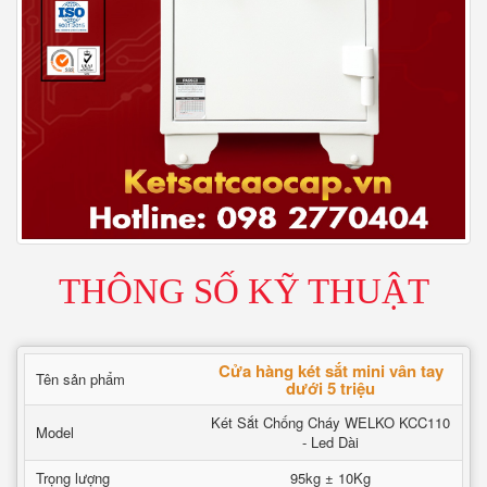
THÔNG SỐ KỸ THUẬT
Cửa hàng két sắt mini vân tay
Tên sản phẩm
dưới 5 triệu
Két Sắt Chống Cháy WELKO KCC110
Model
- Led Dài
Trọng lượng
95kg ± 10Kg