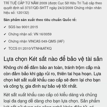
TRÍ TUỆ CẤP TỪ NĂM 2009 (được Cục Sở Hữu Trí Tuệ cấp theo
quyết định số 3737/QĐ-SHTT ngày 24/2/2009 Chứng nhận nhãn
hiệu số: 120132)
Sản phẩm sản xuất theo tiêu chuẩn Quốc tế:
✔ SGS Iso 9001:2015
✔ Chứng nhận số: VN 16/0059
✔ Chứng nhận VINCAS 049-QMS (IAF)
✔ TCCS 01:2010/VTNH&ATKQ
Lựa chọn Két sắt nào để bảo vệ tài sản
Không chi để đảm bảo an toàn, tránh trộm cắp mà
còn đảm bảo khi gặp rủi ro, thiên tai họa hoạn. Lựa
chọn két sắt xuất khẩu cao cấp sẽ đem lại cho bạn
và công ty, gia đình sự bảo vệ tốt nhất.
Két sắt xuất khẩu cao cấp có kiểu dáng và chủng
loại đa dạng dễ dàng cho bạn lựa chọn. Sản phẩm
két sắt sử dụng các công nghệ khóa điện tử, cá