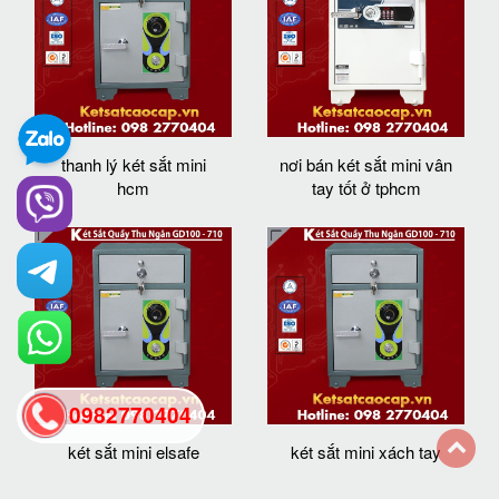
thanh lý két sắt mini
nơi bán két sắt mini vân
hcm
tay tốt ở tphcm
0982770404
két sắt mini elsafe
két sắt mini xách tay
back