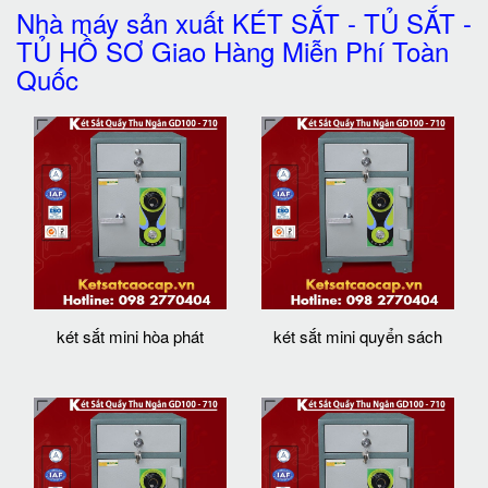
Nhà máy sản xuất KÉT SẮT - TỦ SẮT -
TỦ HỒ SƠ Giao Hàng Miễn Phí Toàn
Quốc
két sắt mini hòa phát
két sắt mini quyển sách