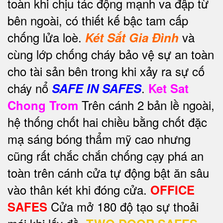
toàn khi chịu tác động mạnh va đập từ
bên ngoài, có thiết kế bậc tam cấp
chống lửa loè.
và
Két Sắt Gia Đình
cùng lớp chống cháy bảo vệ sự an toàn
cho tài sản bên trong khi xảy ra sự cố
cháy nổ
.
SAFE IN SAFES
Ket Sat
Trên cánh 2 bản lề ngoài,
Chong Trom
hệ thống chốt hai chiều bằng chốt đặc
mạ sáng bóng thẩm mỹ cao nhưng
cũng rất chắc chắn chống cạy phá an
toàn trên cánh cửa tự động bật ăn sâu
vào thân két khi đóng cửa.
OFFICE
Cửa mở 180 độ tạo sự thoải
SAFES