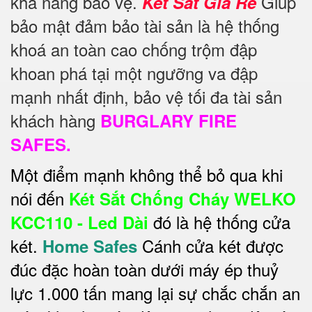
khả năng bảo vệ.
Giúp
Két Sắt Giá Rẻ
bảo mật đảm bảo tài sản là hệ thống
khoá an toàn cao chống trộm đập
khoan phá tại một ngưỡng va đập
mạnh nhất định, bảo vệ tối đa tài sản
khách hàng
BURGLARY FIRE
SAFES.
Một điểm mạnh không thể bỏ qua khi
nói đến
Két Sắt Chống Cháy WELKO
đó là hệ thống cửa
KCC110 - Led Dài
két.
Cánh cửa két được
Home Safes
đúc đặc hoàn toàn dưới máy ép thuỷ
lực 1.000 tấn mang lại sự chắc chắn an