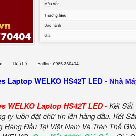
Mầu sắc
Thương hiệu
Bảo hành
Giá
eo
Liên hệ
Hotline: 0986 330404
afes Laptop WELKO HS42T LED
-
Nhà Máy
-
afes WELKO Laptop HS42T LED
Két Sắt
 ty luôn đặt chữ tín lên hàng đầu. Két S
 Hàng Đầu Tại Việt Nam Và Trên Thế Giớ