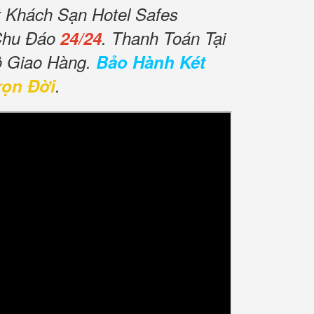
t Khách Sạn Hotel Safes
Chu Đáo
24/24
. Thanh Toán Tại
ộ Giao Hàng.
Bảo Hành Két
rọn Đời
.