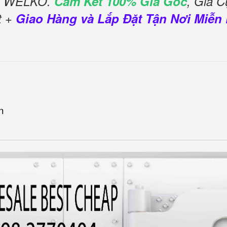
es WELKO.
Cam Kết 100% Giá Gốc
, Giá 
t +
Giao Hàng và Lắp Đặt Tận Nơi Miễn 
n