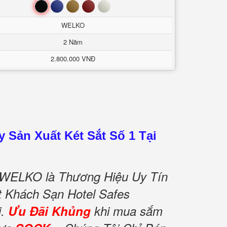
Đen
Xanh
Nâu
Đỏ
Trắng
WELKO
2 Năm
2.800.000 VNĐ
 Sản Xuất Két Sắt Số 1 Tại
 WELKO là Thương Hiệu Uy Tín
ắt Khách Sạn Hotel Safes
i.
Ưu Đãi Khủng
khi mua sắm