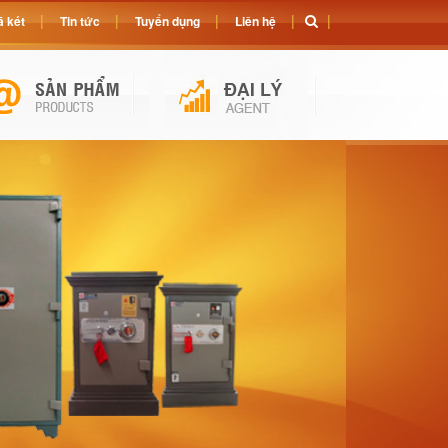
 két
Tin tức
Tuyển dụng
Liên hệ