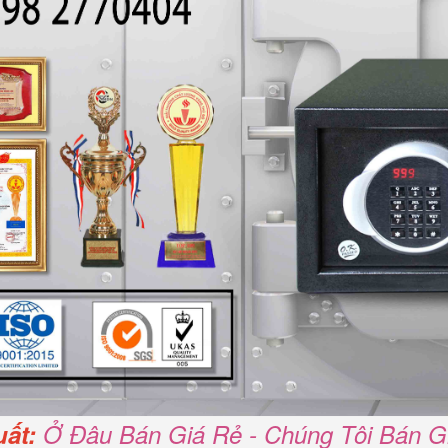
ất:
Ở Đâu Bán Giá Rẻ - Chúng Tôi Bán G