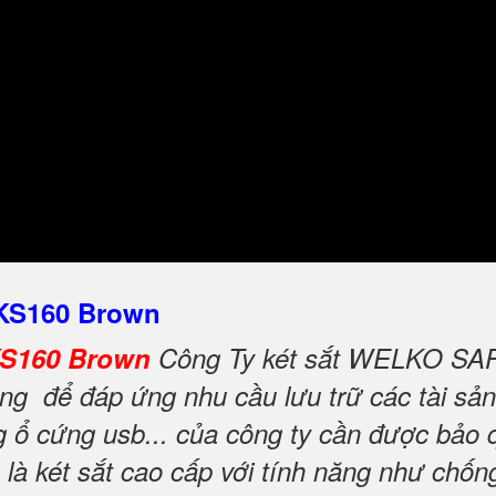
 KS160 Brown
KS160 Brown
Công Ty két sắt WELKO SAFE 
g để đáp ứng nhu cầu lưu trữ các tài sản 
ng ổ cứng usb... của công ty cần được bảo 
là két sắt cao cấp với tính năng như chố