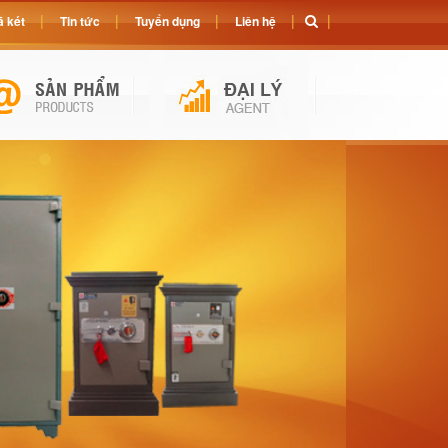
 két
Tin tức
Tuyển dụng
Liên hệ