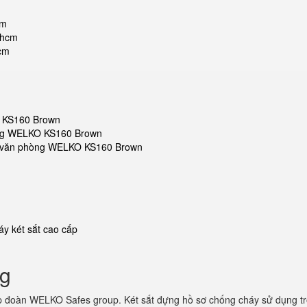
cm
phcm
hcm
O KS160 Brown
hòng WELKO KS160 Brown
sắt văn phòng WELKO KS160 Brown
y két sắt cao cấp
ng
p đoàn WELKO Safes group. Két sắt đựng hồ sơ chống cháy sử dụng t