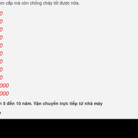
trộm cắp mà còn chống cháy tốt được nữa.
0
0
0
0
0
0
0
0
0
.000
.000
 5 đến 10 năm. Vận chuyển trực tiếp từ nhà máy
n