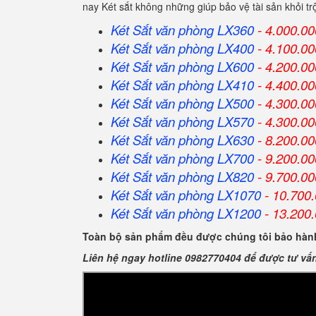
nay Két sắt không những giúp bảo vệ tài sản khỏi 
Két Sắt văn phòng LX360
- 4.000.00
Két Sắt
văn phòng
LX400
- 4.100.00
Két Sắt
văn phòng
LX600
- 4.200.00
Két Sắt
văn phòng
LX410
- 4.400.00
Két Sắt
văn phòng
LX500
- 4.300.00
Két Sắt
văn phòng
LX570
- 4.300.00
Két Sắt
văn phòng
LX630
- 8.200.00
Két Sắt
văn phòng
LX700
- 9.200.00
Két Sắt
văn phòng
LX820
- 9.700.00
Két Sắt
văn phòng
LX1070
- 10.700
Két Sắt
văn phòng
LX1200
- 13.200
Toàn bộ sản phẩm đều được chúng tôi bảo hành
Liên hệ ngay hotline 0982770404 để được tư vấ