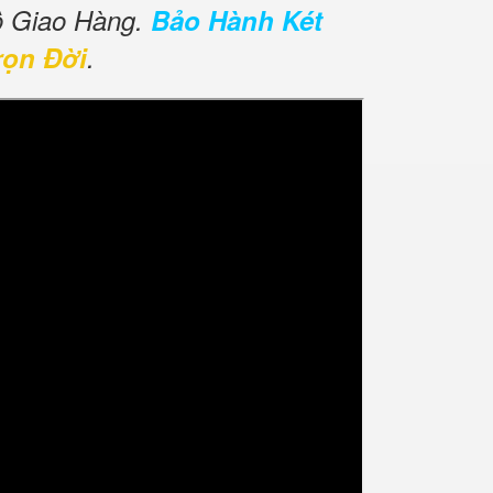
ộ Giao Hàng.
Bảo Hành Két
rọn Đời
.