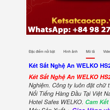
Đặc điểm nổi bật
Hình ảnh
Mô tả
Vid
Két Sắt Nghệ An WELKO HS
Két Sắt Nghệ An WELKO HS2
Nghiệm. Công ty luôn đặt chữ
Nổi Tiếng Hàng Đầu Tại Việt N
Hotel Safes WELKO.
Cam Kết