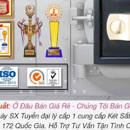
uất
:
Ở Đâu Bán Giá Rẻ - Chúng Tôi Bán G
áy SX Tuyển đại lý cấp 1 cung cấp Két Sắ
172 Quốc Gia. Hỗ Trợ Tư Vấn Tận Tình 