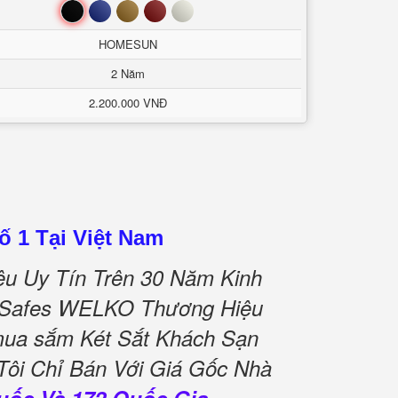
Đen
Xanh
Nâu
Đỏ
Trắng
HOMESUN
2 Năm
2.200.000 VNĐ
ố 1 Tại Việt Nam
u Uy Tín Trên 30 Năm Kinh
el Safes WELKO Thương Hiệu
mua sắm Két Sắt Khách Sạn
ôi Chỉ Bán Với Giá Gốc Nhà