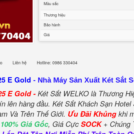
Mầu sắc
Thương hiệu
Bảo hành
Giá
eo
Liên hệ
Hotline: 0986 330404
25 E Gold
-
Nhà Máy Sản Xuất Két Sắt S
5 E Gold -
Két Sắt WELKO là Thương Hiệ
 tín lên hàng đầu. Két Sắt Khách Sạn Hot
am Và Trên Thế Giới.
Ưu Đãi Khủng
khi 
 100% Giá Gốc
, Giá Cực
SOCK
+ Chúng T