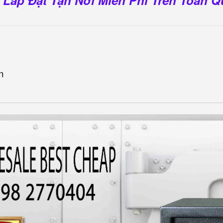
 Lắp Đặt Tận Nơi Miễn Phí Trên Toàn 
n