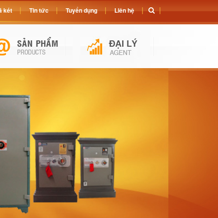
 két
Tin tức
Tuyển dụng
Liên hệ