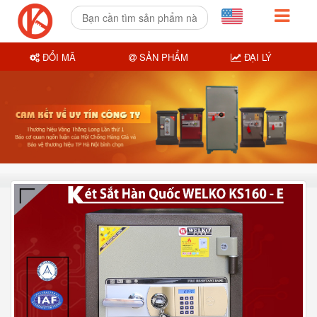
ĐỔI MÃ
SẢN PHẨM
ĐẠI LÝ