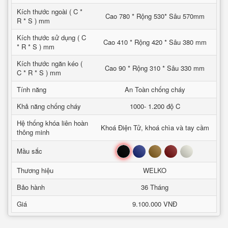
Kích thước ngoài ( C *
Cao 780 * Rộng 530* Sâu 570mm
R * S ) mm
Kích thước sử dụng ( C
Cao 410 * Rộng 420 * Sâu 380 mm
* R * S ) mm
Kích thước ngăn kéo (
Cao 90 * Rộng 310 * Sâu 330 mm
C * R * S ) mm
Tính năng
An Toàn chống cháy
Khả năng chống cháy
1000- 1.200 độ C
Hệ thống khóa liên hoàn
Khoá Điện Tử, khoá chìa và tay cầm
thông minh
Đen
Xanh
Nâu
Đỏ
Trắng
Mầu sắc
Thương hiệu
WELKO
Bảo hành
36 Tháng
Giá
9.100.000 VNĐ