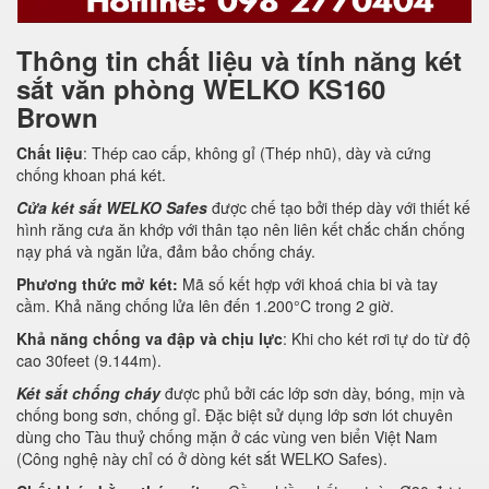
Thông tin chất liệu và tính năng két
sắt văn phòng WELKO KS160
Brown
Chất liệu
: Thép cao cấp, không gỉ (Thép nhũ), dày và cứng
chống khoan phá két.
Cửa két sắt WELKO Safes
được chế tạo bởi thép dày với thiết kế
hình răng cưa ăn khớp với thân tạo nên liên kết chắc chắn chống
nạy phá và ngăn lửa, đảm bảo chống cháy.
Phương thức mở két:
Mã số kết hợp với khoá chia bi và tay
cầm. Khả năng chống lửa lên đến 1.200°C trong 2 giờ.
Khả năng chống va đập và chịu lực
: Khi cho két rơi tự do từ độ
cao 30feet (9.144m).
Két sắt chống cháy
được phủ bởi các lớp sơn dày, bóng, mịn và
chống bong sơn, chống gỉ. Đặc biệt sử dụng lớp sơn lót chuyên
dùng cho Tàu thuỷ chống mặn ở các vùng ven biển Việt Nam
(Công nghệ này chỉ có ở dòng két sắt WELKO Safes).