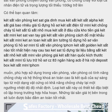
nhân điện tử và trọng lượng tối thiểu 100kg trở lên
Có thể bạn quan tâm:
két sắt văn phòng
ket sat gia dinh
mua két sắt
két sắt alpha
két
sắt giá bao nhiêu
giá tủ đựng hồ sơ
két sắt điện tử mini
két chống
cháy
tủ két sắt
tủ sắt nhỏ
mua két sắt ở đâu
cửa kho tiền
giá két
sắt mini
ket sat van tay
giá két sắt văn phòng
cách đổ mật khẩu
két sắt mini
ket an toan
két sắt âm tường
tủ đựng hồ sơ văn
phòng
tủ hồ sơ mini
tủ sắt văn phòng tphcm
két sắt golden
két sắt
nào tốt nhất hiện nay
cau tao ket sat
tủ đựng tài liệu bằng sắt
két
sắt nhỏ
két sắt mini văn phòng
giá két sắt hàn quốc
kích thước
két sắt mini
tủ lưu trữ hồ sơ
cz 83
ngân hàng acb ở hà nội
deposit
box
két sắt mini tphcm
muốn, phù hợp sử dụng trong văn phòng, văn phòng có tính năng
chống cháy và hệ thống khoá an toàn cao là kết quả của sự sáng
tạo từ một dạng vật cứng có khả năng chống cháy tại một
ngưỡng nhiệt độ độ nhất định. Loại két sắt này có thiết kế đặc biệt
cô lập trong trường hợp hỏa hoạn. Những tài sản giá trị bên trong
sẽ luôn được bảo đảm an toàn tốt nhất.