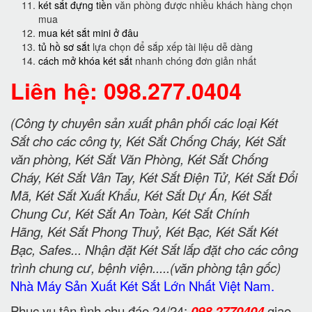
két sắt đựng tiền
văn phòng được nhiều khách hàng chọn
mua
mua két sắt mini ở đâu
tủ hồ sơ sắt
lựa chọn để sắp xếp tài liệu dễ dàng
cách mở khóa két sắt
nhanh chóng đơn giản nhất
Liên hệ: 098.277.0404
(Công ty chuyên sản xuất phân phối các loại Két
Sắt cho các công ty, Két Sắt Chống Cháy, Két Sắt
văn phòng, Két Sắt Văn Phòng, Két Sắt Chống
Cháy, Két Sắt Vân Tay, Két Sắt Điện Tử, Két Sắt Đổi
Mã, Két Sắt Xuất Khẩu, Két Sắt Dự Án, Két Sắt
Chung Cư, Két Sắt An Toàn, Két Sắt Chính
Hãng, Két Sắt Phong Thuỷ, Két Bạc, Két Sắt Két
Bạc, Safes... Nhận đặt Két Sắt lắp đặt cho các công
trình chung cư, bệnh viện.....(văn phòng tận gốc)
Nhà Máy Sản Xuất Két Sắt Lớn Nhất Việt Nam.
Phục vụ tận tình chu đáo 24/24:
098 2770404
giao