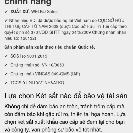
chính hãng
✔
XUẤT XỨ
: WELKO Safes
✔ Nhãn hiệu BDI đã được bảo hộ tại Việt nam do CỤC SỞ HỮU
TRÍ TUỆ CẤP TỪ NĂM 2009 (được Cục Sở Hữu Trí Tuệ cấp theo
quyết định số 3737/QĐ-SHTT ngày 24/2/2009 Chứng nhận nhãn
hiệu số: 120132)
Sản phẩm sản xuất theo tiêu chuẩn Quốc tế:
✔ SGS Iso 9001:2015
✔ Chứng nhận số: VN 16/0059
✔ Chứng nhận VINCAS 049-QMS (IAF)
✔ TCCS 01:2010/VTNH&ATKQ
Lựa chọn Két sắt nào để bảo vệ tài sản
Không chi để đảm bảo an toàn, tránh trộm cắp mà
còn đảm bảo khi gặp rủi ro, thiên tai họa hoạn. Lựa
chọn két sắt xuất khẩu cao cấp sẽ đem lại cho bạn
và công ty, văn phòng sự bảo vệ tốt nhất.