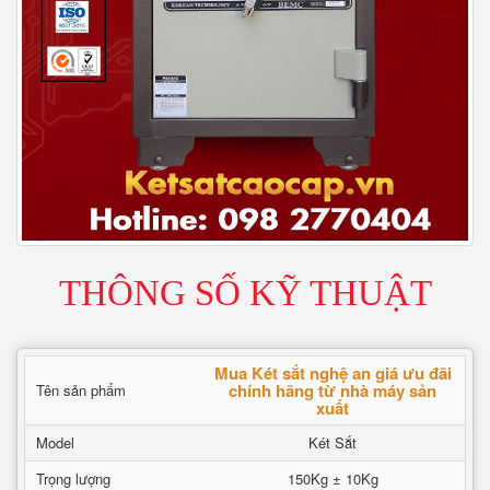
THÔNG SỐ KỸ THUẬT
Mua Két sắt nghệ an giá ưu đãi
chính hãng từ nhà máy sản
Tên sản phẩm
xuất
Model
Két Sắt
Trọng lượng
150Kg ± 10Kg