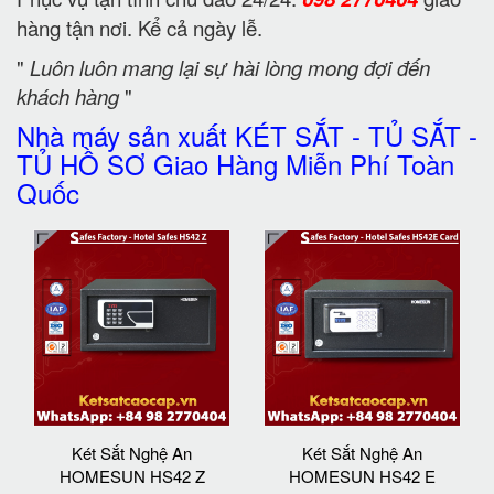
hàng tận nơi. Kể cả ngày lễ.
"
Luôn luôn mang lại sự hài lòng mong đợi đến
khách hàng
"
Nhà máy sản xuất KÉT SẮT - TỦ SẮT -
TỦ HỒ SƠ Giao Hàng Miễn Phí Toàn
Quốc
Két Sắt Nghệ An
Két Sắt Nghệ An
HOMESUN HS42 Z
HOMESUN HS42 E