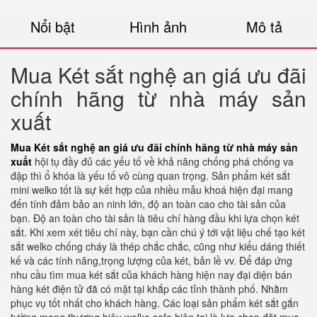
Nổi bật
Hình ảnh
Mô tả
Mua Két sắt nghệ an giá ưu đãi
chính hãng từ nhà máy sản
xuất
Mua Két sắt nghệ an giá ưu đãi chính hãng từ nhà máy sản
xuất
hội tụ đầy đủ các yếu tố về khả năng chống phá chống va
đập thì ổ khóa là yếu tố vô cùng quan trọng. Sản phẩm két sắt
mini welko tốt là sự kết hợp của nhiều mẫu khoá hiện đại mang
đến tính đảm bảo an ninh lớn, độ an toàn cao cho tài sản của
bạn. Độ an toàn cho tài sản là tiêu chí hàng đầu khi lựa chọn két
sắt. Khi xem xét tiêu chí này, bạn cần chú ý tới vật liệu chế tạo két
sắt welko chống cháy là thép chắc chắc, cũng như kiểu dáng thiết
kế và các tính năng,trọng lượng của két, bản lề vv. Để đáp ứng
nhu cầu tìm mua két sắt của khách hàng hiện nay đại diện bán
hàng két điện tử đã có mặt tại khắp các tỉnh thành phố. Nhằm
phục vụ tốt nhất cho khách hàng. Các loại sản phẩm két sắt gắn