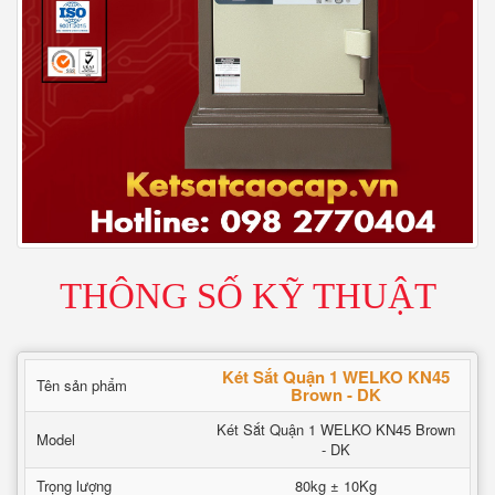
THÔNG SỐ KỸ THUẬT
Két Sắt Quận 1 WELKO KN45
Tên sản phẩm
Brown - DK
Két Sắt Quận 1 WELKO KN45 Brown
Model
- DK
Trọng lượng
80kg ± 10Kg