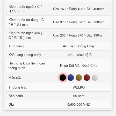
Kích thước ngoài ( C *
Cao 740 * Rộng 490 * Sâu 400mm
R * S ) mm
Kích thước sử dụng ( C
Cao 370 * Rộng 370 * Sâu 230mm
* R * S ) mm
Kích thước ngăn kéo (
Cao 200 * Rộng 370 * Sâu 190mm
C * R * S ) mm
Tính năng
An Toàn Chống Cháy
Khả năng chống cháy
1000 - 1200 độ C
Hệ thống khóa liên hoàn
Khoá Đổi Mã, Khoá Chìa
thông minh
Đen
Xanh
Nâu
Đỏ
Trắng
Mầu sắc
Thương hiệu
WELKO
Bảo hành
05 năm
Giá
5.600.000 VNĐ