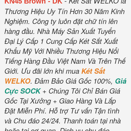
- Két Sắt WELKO là
KN45
Brown
- DK
Thương Hiệu Uy Tín Hơn 30 Năm Kinh
Nghiệm.
Công ty luôn đặt chữ tín lên
hàng đầu.
Nhà Máy Sản Xuất Tuyển
Đại Lý Cấp 1 Cung Cấp Két Sắt Xuất
Khẩu Mỹ Với Nhiều Thương Hiệu Nổi
Tiếng Hàng Đầu Việt Nam Và Trên Thế
Giới.
Ưu đãi lớn khi mua
Két Sắt
WELKO
.
Đảm Bảo Giá Gốc 100%,
Giá
Cực SOCK
+ Chúng Tôi Chỉ Bán Giá
Gốc Tại Xưởng + Giao Hàng Và Lắp
Đặt Miễn Phí
.
Hỗ trợ Tư vấn Tận tình
và Chu đáo 24/24.
Thanh toán tại nhà
hoặc tại cơ quan.
Dịch vụ chu đáo