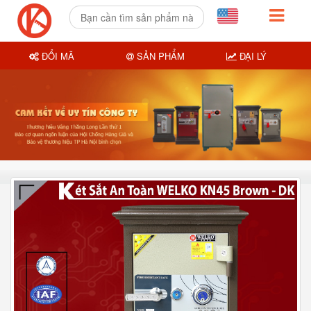
ĐỔI MÃ
SẢN PHẨM
ĐẠI LÝ