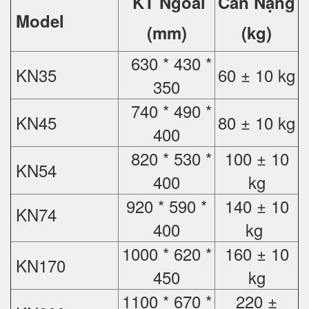
KT Ngoài
Cân Nặng
Model
(mm)
(kg)
630 * 430 *
KN35
60 ± 10 kg
350
740 * 490 *
KN45
80 ± 10 kg
400
820 * 530 *
100 ± 10
KN54
400
kg
920 * 590 *
140 ± 10
KN74
400
kg
1000 * 620 *
160 ± 10
KN170
450
kg
1100 * 670 *
220 ±