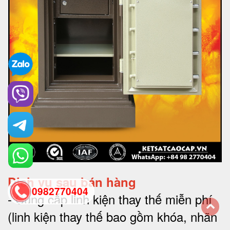
Dịch vụ sau bán hàng
0982770404
-
Cung cấp linh kiện thay thế miễn phí
(linh kiện thay thế bao gồm khóa, nhãn
back