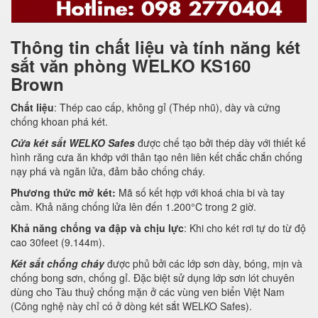
Thông tin chất liệu và tính năng két
sắt văn phòng WELKO KS160
Brown
Chất liệu
: Thép cao cấp, không gỉ (Thép nhũ), dày và cứng
chống khoan phá két.
Cửa két sắt WELKO Safes
được chế tạo bởi thép dày với thiết kế
hình răng cưa ăn khớp với thân tạo nên liên kết chắc chắn chống
nạy phá và ngăn lửa, đảm bảo chống cháy.
Phương thức mở két:
Mã số kết hợp với khoá chia bi và tay
cầm. Khả năng chống lửa lên đến 1.200°C trong 2 giờ.
Khả năng chống va đập và chịu lực
: Khi cho két rơi tự do từ độ
cao 30feet (9.144m).
Két sắt chống cháy
được phủ bởi các lớp sơn dày, bóng, mịn và
chống bong sơn, chống gỉ. Đặc biệt sử dụng lớp sơn lót chuyên
dùng cho Tàu thuỷ chống mặn ở các vùng ven biển Việt Nam
(Công nghệ này chỉ có ở dòng két sắt WELKO Safes).