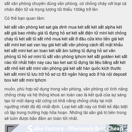
sắt văn phòng chuyên dùng văn phòng, có chống cháy với loại cá
nhân điện tử và trọng lượng tối thiểu 100kg trở lên
Có thể bạn quan tâm:
két sắt văn phòng
ket sat gia dinh
mua két sắt
két sắt alpha
két
sắt giá bao nhiêu
giá tủ đựng hồ sơ
két sắt điện tử mini
két chống
cháy
tủ két sắt
tủ sắt nhỏ
mua két sắt ở đâu
cửa kho tiền
giá két
sắt mini
ket sat van tay
giá két sắt văn phòng
cách đổ mật khẩu
két sắt mini
ket an toan
két sắt âm tường
tủ đựng hồ sơ văn
phòng
tủ hồ sơ mini
tủ sắt văn phòng tphcm
két sắt golden
két sắt
nào tốt nhất hiện nay
cau tao ket sat
tủ đựng tài liệu bằng sắt
két
sắt nhỏ
két sắt mini văn phòng
giá két sắt hàn quốc
kích thước
két sắt mini
tủ lưu trữ hồ sơ
cz 83
ngân hàng acb ở hà nội
deposit
box
két sắt mini tphcm
muốn, phù hợp sử dụng trong văn phòng, văn phòng có tính năng
chống cháy và hệ thống khoá an toàn cao là kết quả của sự sáng
tạo từ một dạng vật cứng có khả năng chống cháy tại một
ngưỡng nhiệt độ độ nhất định. Loại két sắt này có thiết kế đặc biệt
cô lập trong trường hợp hỏa hoạn. Những tài sản giá trị bên trong
sẽ luôn được bảo đảm an toàn tốt nhất.