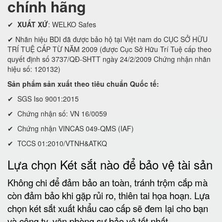
chính hãng
✔
XUẤT XỨ
: WELKO Safes
✔ Nhãn hiệu BDI đã được bảo hộ tại Việt nam do CỤC SỞ HỮU
TRÍ TUỆ CẤP TỪ NĂM 2009 (được Cục Sở Hữu Trí Tuệ cấp theo
quyết định số 3737/QĐ-SHTT ngày 24/2/2009 Chứng nhận nhãn
hiệu số: 120132)
Sản phẩm sản xuất theo tiêu chuẩn Quốc tế:
✔ SGS Iso 9001:2015
✔ Chứng nhận số: VN 16/0059
✔ Chứng nhận VINCAS 049-QMS (IAF)
✔ TCCS 01:2010/VTNH&ATKQ
Lựa chọn Két sắt nào để bảo vệ tài sản
Không chi để đảm bảo an toàn, tránh trộm cắp mà
còn đảm bảo khi gặp rủi ro, thiên tai họa hoạn. Lựa
chọn két sắt xuất khẩu cao cấp sẽ đem lại cho bạn
và công ty, văn phòng sự bảo vệ tốt nhất.