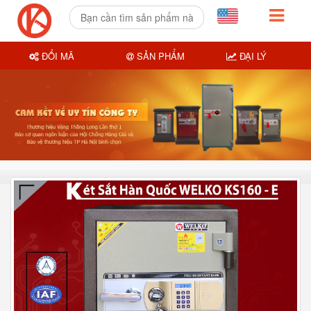
ĐỔI MÃ
SẢN PHẨM
ĐẠI LÝ