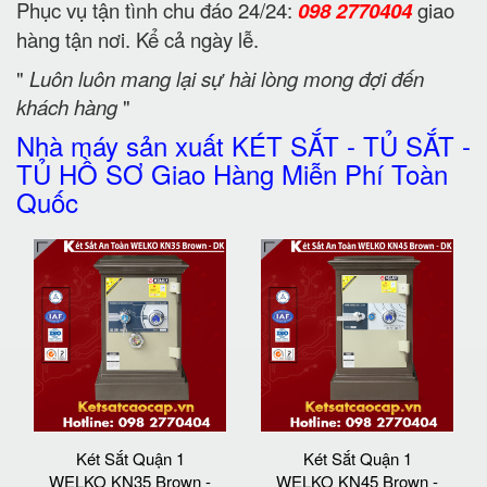
Phục vụ tận tình chu đáo 24/24:
098 2770404
giao
hàng tận nơi. Kể cả ngày lễ.
"
Luôn luôn mang lại sự hài lòng mong đợi đến
khách hàng
"
Nhà máy sản xuất KÉT SẮT - TỦ SẮT -
TỦ HỒ SƠ Giao Hàng Miễn Phí Toàn
Quốc
Két Sắt Quận 1
Két Sắt Quận 1
WELKO KN35 Brown -
WELKO KN45 Brown -