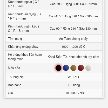
Kích thước ngoài ( C *
Cao 780 * Rộng 530* Sâu 570mm
R * S ) mm
Kích thước sử dụng ( C
Cao 410 * Rộng 420 * Sâu 380 mm
* R * S ) mm
Kích thước ngăn kéo (
Cao 90 * Rộng 310 * Sâu 330 mm
C * R * S ) mm
Tính năng
An Toàn chống cháy
Khả năng chống cháy
1000- 1.200 độ C
Hệ thống khóa liên hoàn
Khoá Điện Tử, khoá chìa và tay cầm
thông minh
Đen
Xanh
Nâu
Đỏ
Trắng
Mầu sắc
Thương hiệu
WELKO
Bảo hành
36 Tháng
Giá
9.100.000 VNĐ