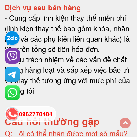
Dịch vụ sau bán hàng
-
Cung cấp linh kiện thay thế miễn phí
(linh kiện thay thế bao gồm khóa, nhãn
mác và các phụ kiện liên quan khác) là
2% trên tổng số tiền hóa đơn
.
-
Chịu trách nhiệm về các vấn đề chất
lượng hàng loạt và sắp xếp việc bảo trì
và thay thế tương ứng với mức phí của
chúng tôi
.
0982770404
Câu hỏi thường gặp
Q:
Tôi có thể nhận được một số mẫu?
back