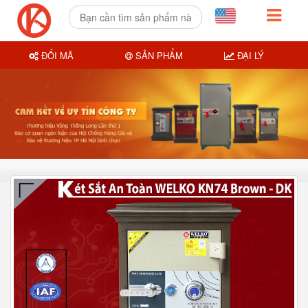
ĐỔI MÃ
SẢN PHẨM
ĐẠI LÝ