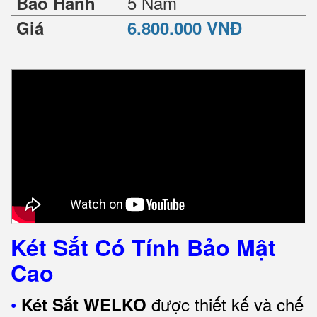
5 Năm
Bảo Hành
Giá
6.800.000 VNĐ
Két Sắt Có Tính Bảo Mật
Cao
•
được thiết kế và chế
Két Sắt WELKO