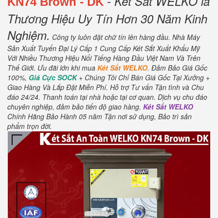
- Két Sắt WELKO là
KN74
Brown
- DK
Thương Hiệu Uy Tín Hơn 30 Năm Kinh
Nghiệm.
Công ty luôn đặt chữ tín lên hàng đầu.
Nhà Máy
Sản Xuất Tuyển Đại Lý Cấp 1 Cung Cấp Két Sắt Xuất Khẩu Mỹ
Với Nhiều Thương Hiệu Nổi Tiếng Hàng Đầu Việt Nam Và Trên
Thế Giới.
Ưu đãi lớn khi mua
Két Sắt WELKO
.
Đảm Bảo Giá Gốc
100%,
Giá Cực SOCK
+ Chúng Tôi Chỉ Bán Giá Gốc Tại Xưởng +
Giao Hàng Và Lắp Đặt Miễn Phí
.
Hỗ trợ Tư vấn Tận tình và Chu
đáo 24/24.
Thanh toán tại nhà hoặc tại cơ quan.
Dịch vụ chu đáo
chuyên nghiệp, đảm bảo tiến độ giao hàng.
Két Sắt WELKO
Chính Hãng Bảo Hành 05 năm Tận nơi sử dụng, Bảo trì sản
phẩm trọn đời
.