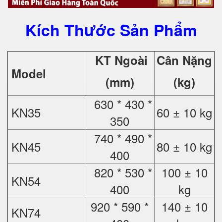
Kích Thước Sản Phẩm
KT Ngoài
Cân Nặng
Model
(mm)
(kg)
630 * 430 *
KN35
60 ± 10 kg
350
740 * 490 *
KN45
80 ± 10 kg
400
820 * 530 *
100 ± 10
KN54
400
kg
920 * 590 *
140 ± 10
KN74