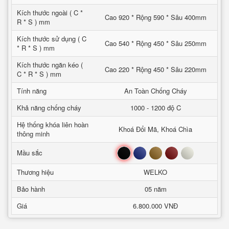
Kích thước ngoài ( C *
Cao 920 * Rộng 590 * Sâu 400mm
R * S ) mm
Kích thước sử dụng ( C
Cao 540 * Rộng 450 * Sâu 250mm
* R * S ) mm
Kích thước ngăn kéo (
Cao 220 * Rộng 450 * Sâu 220mm
C * R * S ) mm
Tính năng
An Toàn Chống Cháy
Khả năng chống cháy
1000 - 1200 độ C
Hệ thống khóa liên hoàn
Khoá Đổi Mã, Khoá Chìa
thông minh
Đen
Xanh
Nâu
Đỏ
Trắng
Mầu sắc
Thương hiệu
WELKO
Bảo hành
05 năm
Giá
6.800.000 VNĐ