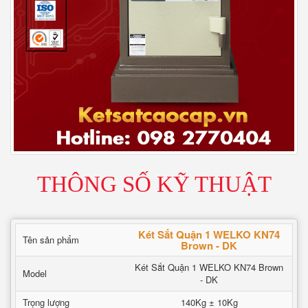
THÔNG SỐ KỸ THUẬT
Két Sắt Quận 1 WELKO KN74
Tên sản phẩm
Brown - DK
Két Sắt Quận 1 WELKO KN74 Brown
Model
- DK
Trọng lượng
140Kg ± 10Kg