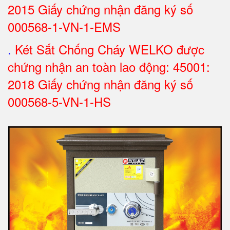
2015 Giấy chứng nhận đăng ký số
000568-1-VN-1-EMS
.
Két Sắt Chống Cháy WELKO được
chứng nhận an toàn lao động: 45001:
2018 Giấy chứng nhận đăng ký số
000568-5-VN-1-HS