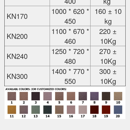
400
kg
1000 * 620 *
160 ± 10
KN170
450
kg
1100 * 670 *
220 ±
KN200
460
10Kg
1250 * 720 *
270 ±
KN240
480
10Kg
1400 * 770 *
300 ±
KN300
550
10Kg