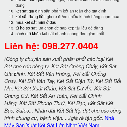
động
ket sat gia dinh
sản phẩm két an toàn cho gia đình
két sắt đựng tiền
giá rẻ được nhiều khách hàng chọn mua
mua két sắt mini ở đâu
tủ hồ sơ sắt
lựa chọn để sắp xếp tài liệu dễ dàng
cách mở khóa két sắt
nhanh chóng đơn giản nhất
Liên hệ: 098.277.0404
(Công ty chuyên sản xuất phân phối các loại Két
Sắt cho các công ty, Két Sắt Chống Cháy, Két Sắt
Gia Đình, Két Sắt Văn Phòng, Két Sắt Chống
Cháy, Két Sắt Vân Tay, Két Sắt Điện Tử, Két Sắt Đổi
Mã, Két Sắt Xuất Khẩu, Két Sắt Dự Án, Két Sắt
Chung Cư, Két Sắt An Toàn, Két Sắt Chính
Hãng, Két Sắt Phong Thuỷ, Két Bạc, Két Sắt Két
Bạc, Safes... Nhận đặt Két Sắt lắp đặt cho các công
trình chung cư, bệnh viện.....(giá rẻ tận gốc)
Nhà
Máy Sản Xuất Két Sắt Lớn Nhất Việt Nam.