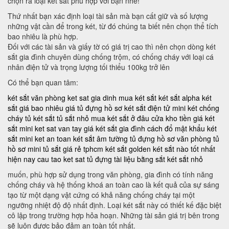
chọn ra loại két sắt phù hợp với bạn nhé!
Thứ nhất bạn xác định loại tài sản mà bạn cất giữ và số lượng
những vật cần để trong két, từ đó chúng ta biết nên chọn thể tích
bao nhiêu là phù hợp.
Đối với các tài sản và giấy tờ có giá trị cao thì nên chọn dòng két
sắt gia đình chuyên dùng chống trộm, có chống cháy với loại cá
nhân điện tử và trọng lượng tối thiểu 100kg trở lên
Có thể bạn quan tâm:
két sắt văn phòng
ket sat gia dinh
mua két sắt
két sắt alpha
két
sắt giá bao nhiêu
giá tủ đựng hồ sơ
két sắt điện tử mini
két chống
cháy
tủ két sắt
tủ sắt nhỏ
mua két sắt ở đâu
cửa kho tiền
giá két
sắt mini
ket sat van tay
giá két sắt gia đình
cách đổ mật khẩu két
sắt mini
ket an toan
két sắt âm tường
tủ đựng hồ sơ văn phòng
tủ
hồ sơ mini
tủ sắt giá rẻ tphcm
két sắt golden
két sắt nào tốt nhất
hiện nay
cau tao ket sat
tủ đựng tài liệu bằng sắt
két sắt nhỏ
muốn, phù hợp sử dụng trong văn phòng, gia đình có tính năng
chống cháy và hệ thống khoá an toàn cao là kết quả của sự sáng
tạo từ một dạng vật cứng có khả năng chống cháy tại một
ngưỡng nhiệt độ độ nhất định. Loại két sắt này có thiết kế đặc biệt
cô lập trong trường hợp hỏa hoạn. Những tài sản giá trị bên trong
sẽ luôn được bảo đảm an toàn tốt nhất.