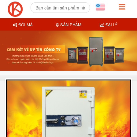
ĐỔI MÃ
SẢN PHẨM
ĐẠI LÝ