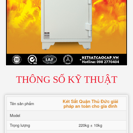
THÔNG SỐ KỸ THUẬT
Két Sắt Quận Thủ Đức giải
Tên sản phẩm
pháp an toàn cho gia đình
Model
Trọng lượng
220kg ± 10kg