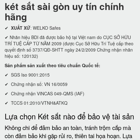
két sắt sài gòn uy tín chính
hãng
✔
XUẤT XỨ
: WELKO Safes
✔ Nhãn hiệu BDI đã được bảo hộ tại Việt nam do CỤC SỞ HỮU
TRÍ TUỆ CẤP TỪ NĂM 2009 (được Cục Sở Hữu Trí Tuệ cấp theo
quyết định số 3737/QĐ-SHTT ngày 24/2/2009 Chứng nhận nhãn
hiệu số: 120132)
Sản phẩm sản xuất theo tiêu chuẩn Quốc tế:
✔ SGS Iso 9001:2015
✔ Chứng nhận số: VN 16/0059
✔ Chứng nhận VINCAS 049-QMS (IAF)
✔ TCCS 01:2010/VTNH&ATKQ
Lựa chọn Két sắt nào để bảo vệ tài sản
Không chi để đảm bảo an toàn, tránh trộm cắp mà
còn đảm bảo khi gặp rủi ro, thiên tai họa hoạn. Lựa