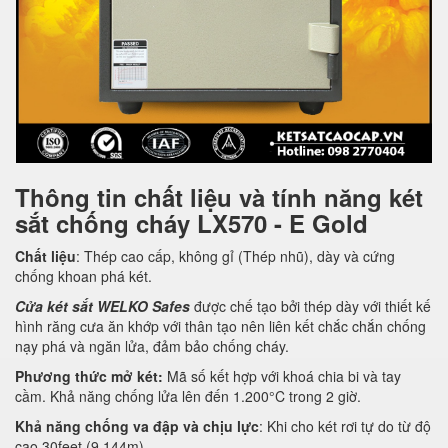
Thông tin chất liệu và tính năng két
sắt chống cháy LX570 - E Gold
Chất liệu
: Thép cao cấp, không gỉ (Thép nhũ), dày và cứng
chống khoan phá két.
Cửa két sắt WELKO Safes
được chế tạo bởi thép dày với thiết kế
hình răng cưa ăn khớp với thân tạo nên liên kết chắc chắn chống
nạy phá và ngăn lửa, đảm bảo chống cháy.
Phương thức mở két:
Mã số kết hợp với khoá chia bi và tay
cầm. Khả năng chống lửa lên đến 1.200°C trong 2 giờ.
Khả năng chống va đập và chịu lực
: Khi cho két rơi tự do từ độ
cao 30feet (9.144m).