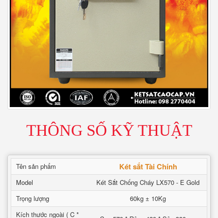
THÔNG SỐ KỸ THUẬT
Két sắt Tài Chính
Tên sản phẩm
Model
Két Sắt Chống Cháy LX570 - E Gold
Trọng lượng
60kg ± 10Kg
Kích thước ngoài ( C *