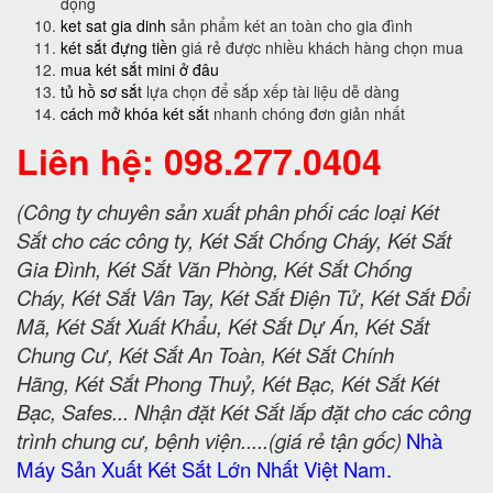
động
ket sat gia dinh
sản phẩm két an toàn cho gia đình
két sắt đựng tiền
giá rẻ được nhiều khách hàng chọn mua
mua két sắt mini ở đâu
tủ hồ sơ sắt
lựa chọn để sắp xếp tài liệu dễ dàng
cách mở khóa két sắt
nhanh chóng đơn giản nhất
Liên hệ: 098.277.0404
(Công ty chuyên sản xuất phân phối các loại Két
Sắt cho các công ty, Két Sắt Chống Cháy, Két Sắt
Gia Đình, Két Sắt Văn Phòng, Két Sắt Chống
Cháy, Két Sắt Vân Tay, Két Sắt Điện Tử, Két Sắt Đổi
Mã, Két Sắt Xuất Khẩu, Két Sắt Dự Án, Két Sắt
Chung Cư, Két Sắt An Toàn, Két Sắt Chính
Hãng, Két Sắt Phong Thuỷ, Két Bạc, Két Sắt Két
Bạc, Safes... Nhận đặt Két Sắt lắp đặt cho các công
trình chung cư, bệnh viện.....(giá rẻ tận gốc)
Nhà
Máy Sản Xuất Két Sắt Lớn Nhất Việt Nam.