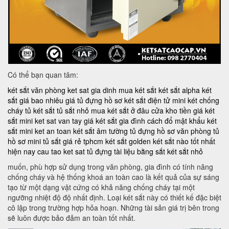
Có thể bạn quan tâm:
két sắt văn phòng
ket sat gia dinh
mua két sắt
két sắt alpha
két
sắt giá bao nhiêu
giá tủ đựng hồ sơ
két sắt điện tử mini
két chống
cháy
tủ két sắt
tủ sắt nhỏ
mua két sắt ở đâu
cửa kho tiền
giá két
sắt mini
ket sat van tay
giá két sắt gia đình
cách đổ mật khẩu két
sắt mini
ket an toan
két sắt âm tường
tủ đựng hồ sơ văn phòng
tủ
hồ sơ mini
tủ sắt giá rẻ tphcm
két sắt golden
két sắt nào tốt nhất
hiện nay
cau tao ket sat
tủ đựng tài liệu bằng sắt
két sắt nhỏ
muốn, phù hợp sử dụng trong văn phòng, gia đình có tính năng
chống cháy và hệ thống khoá an toàn cao là kết quả của sự sáng
tạo từ một dạng vật cứng có khả năng chống cháy tại một
ngưỡng nhiệt độ độ nhất định. Loại két sắt này có thiết kế đặc biệt
cô lập trong trường hợp hỏa hoạn. Những tài sản giá trị bên trong
sẽ luôn được bảo đảm an toàn tốt nhất.