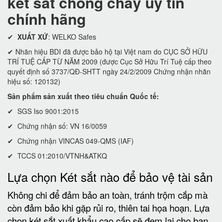
két sắt chống cháy uy tín
chính hãng
✔
XUẤT XỨ
: WELKO Safes
✔ Nhãn hiệu BDI đã được bảo hộ tại Việt nam do CỤC SỞ HỮU
TRÍ TUỆ CẤP TỪ NĂM 2009 (được Cục Sở Hữu Trí Tuệ cấp theo
quyết định số 3737/QĐ-SHTT ngày 24/2/2009 Chứng nhận nhãn
hiệu số: 120132)
Sản phẩm sản xuất theo tiêu chuẩn Quốc tế:
✔ SGS Iso 9001:2015
✔ Chứng nhận số: VN 16/0059
✔ Chứng nhận VINCAS 049-QMS (IAF)
✔ TCCS 01:2010/VTNH&ATKQ
Lựa chọn Két sắt nào để bảo vệ tài sản
Không chi để đảm bảo an toàn, tránh trộm cắp mà
còn đảm bảo khi gặp rủi ro, thiên tai họa hoạn. Lựa
chọn két sắt xuất khẩu cao cấp sẽ đem lại cho bạn