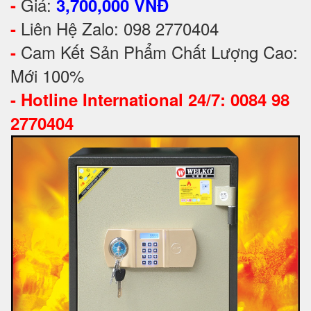
Giá:
-
3,700,000 VNĐ
Liên Hệ Zalo: 098 2770404
-
Cam Kết Sản Phẩm Chất Lượng Cao:
-
Mới 100%
-
Hotline International 24/7: 0084 98
2770404