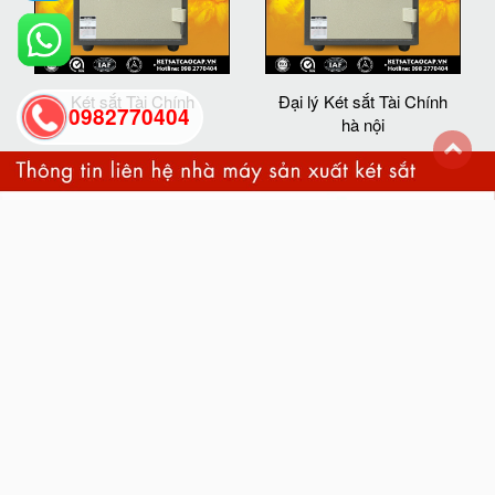
Két sắt Tài Chính
Đại lý Két sắt Tài Chính
0982770404
hà nội
back
to
top