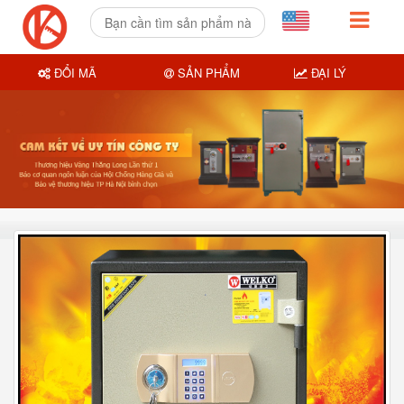
ĐỔI MÃ
SẢN PHẨM
ĐẠI LÝ