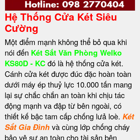
Hệ Thống Cửa Két Siêu
Cường
Một điểm mạnh không thể bỏ qua khi
nói đến
Két Sắt Văn Phòng Welko
đó là hệ thống cửa két.
KS80D - KC
Cánh cửa két được đúc đặc hoàn toàn
dưới máy ép thuỷ lực 10.000 tấn mang
lại sự chắc chắn an toàn khi chịu tác
động mạnh va đập từ bên ngoài, có
thiết kế bậc tam cấp chống lưả loè.
Két
và cùng lớp chống cháy
Sắt Gia Đình
bảo vệ sự an toàn cho tài sản bên