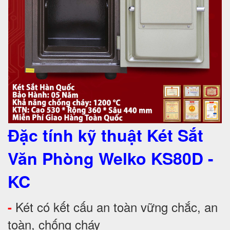
Đặc tính kỹ thuật Két Sắt
Văn Phòng Welko KS80D -
KC
Két có kết cấu an toàn vững chắc, an
-
toàn, chống cháy