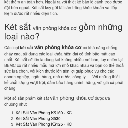
két thêm an toàn hơn. Ngoài ra với thiết kế bản lề cánh treo được
đặt bên ngoài. Két sắt ksy gửi tài sản trông khỏe khoắn và tiếp
kiệm được rất nhiều diện tích.
Két sắt
gồm những
văn phòng khóa cơ
loại nào?
văn phòng khóa cơ
Các loại
két sắt
có khả năng chống
cháy cao, sử dụng các loại khóa hiện đại có tính bảo mật cao
nhất. Két sắt cỡ lớn là dòng két không nhiều nơi bán, tuy nhiên tại
BEMC có rất nhiều mẫu mã lớn nhỏ khác nhau và bạn có thể thoả
sức lựa chọn, với kích thước lớn tiện lợi giúp phục vụ cho các
doanh nghiệp, ngân hàng, nhà nước, công ty..... Với những thiết
kế chất lượng vượt trội, đảm bảo hàng chính hãng, với giá cả phải
chăng.
văn phòng khóa cơ
Một số sản phẩm két sắt
được ưa
chuộng như:
Két Sắt Văn Phòng KS160 - KC
Két Sắt Văn Phòng S530
Két Sắt Văn Phòng KS125 - KC