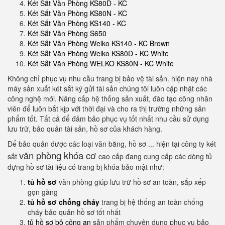
Két Sắt Văn Phòng KS80D - KC
Két Sắt Văn Phòng KS80N - KC
Két Sắt Văn Phòng KS140 - KC
Két Sắt Văn Phòng S650
Két Sắt Văn Phòng Welko KS140 - KC Brown
Két Sắt Văn Phòng Welko KS80D - KC White
Két Sắt Văn Phòng WELKO KS80N - KC White
Không chỉ phục vụ nhu cầu trang bị bảo vệ tài sản. hiện nay nhà
máy sản xuất két sắt ký gửi tài sản chúng tôi luôn cập nhật các
công nghệ mới. Nâng cấp hệ thống sản xuất, đào tạo công nhân
viên để luôn bắt kịp với thời đại và cho ra thị trường những sản
phẩm tốt. Tất cả để đảm bảo phục vụ tốt nhất nhu cầu sử dụng
lưu trữ, bảo quản tài sản, hồ sơ của khách hàng.
Để bảo quản được các loại văn bằng, hồ sơ ... hiện tại công ty két
văn phòng khóa cơ
sắt
cao cấp đang cung cấp các dòng tủ
đựng hồ sơ tài liệu có trang bị khóa bảo mật như:
tủ hồ sơ
văn phòng giúp lưu trữ hồ sơ an toàn, sắp xếp
gọn gàng
tủ hồ sơ chống cháy
trang bị hệ thống an toàn chống
cháy bảo quản hồ sơ tốt nhất
tủ hồ sơ bộ công an
sản phẩm chuyên dụng phục vụ bảo