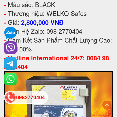
Màu sắc: BLACK
-
Thương hiệu: WELKO Safes
-
Giá:
-
2,800,000 VNĐ
Liên Hệ Zalo: 098 2770404
-
Cam Kết Sản Phẩm Chất Lượng Cao:
-
Mới 100%
-
Hotline International 24/7: 0084 98
2770404
0982770404
back