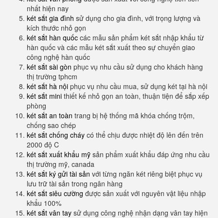
nhất hiện nay
két sắt gia đình
sử dụng cho gia đình, với trọng lượng và
kích thước nhỏ gọn
két sắt hàn quốc
các mẫu sản phẩm két sắt nhập khẩu từ
hàn quốc và các mẫu két sắt xuất theo sự chuyển giao
công nghệ hàn quốc
két sắt sài gòn
phục vụ nhu cầu sử dụng cho khách hàng
thị trường tphcm
két sắt hà nội
phục vụ nhu cầu mua, sử dụng két tại hà nội
két sắt mini
thiết kế nhỏ gọn an toàn, thuận tiện để sắp xếp
phòng
két sắt an toàn
trang bị hệ thống mã khóa chống trộm,
chống sao chép
két sắt chống cháy
có thể chịu được nhiệt độ lên đến trên
2000 độ C
két sắt xuất khẩu mỹ
sản phẩm xuất khẩu đáp ứng nhu cầu
thị trường mỹ, canada
két sắt ký gửi tài sản
với từng ngăn két riêng biệt phục vụ
lưu trữ tài sản trong ngân hàng
két sắt siêu cường
được sản xuất với nguyên vật liệu nhập
khẩu 100%
két sắt vân tay
sử dụng công nghệ nhận dạng vân tay hiện