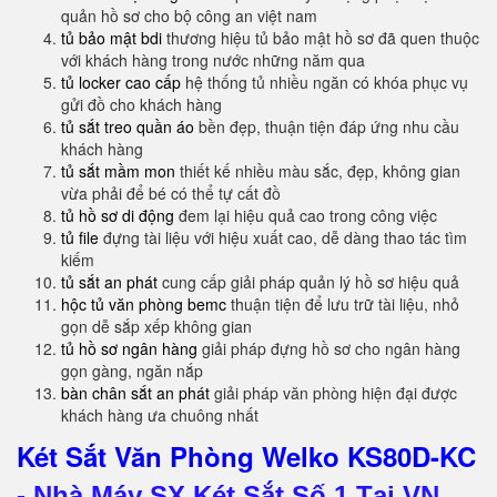
quản hồ sơ cho bộ công an việt nam
tủ bảo mật bdi
thương hiệu tủ bảo mật hồ sơ đã quen thuộc
với khách hàng trong nước những năm qua
tủ locker cao cấp
hệ thống tủ nhiều ngăn có khóa phục vụ
gửi đồ cho khách hàng
tủ sắt treo quần áo
bền đẹp, thuận tiện đáp ứng nhu cầu
khách hàng
tủ sắt mầm mon
thiết kế nhiều màu sắc, đẹp, không gian
vừa phải để bé có thể tự cất đồ
tủ hồ sơ di động
đem lại hiệu quả cao trong công việc
tủ file
đựng tài liệu với hiệu xuất cao, dễ dàng thao tác tìm
kiếm
tủ sắt an phát
cung cấp giải pháp quản lý hồ sơ hiệu quả
hộc tủ văn phòng bemc
thuận tiện để lưu trữ tài liệu, nhỏ
gọn dễ sắp xếp không gian
tủ hồ sơ ngân hàng
giải pháp đựng hồ sơ cho ngân hàng
gọn gàng, ngăn nắp
bàn chân sắt an phát
giải pháp văn phòng hiện đại được
khách hàng ưa chuông nhất
Két Sắt Văn Phòng Welko KS80D-KC
-
Nhà Máy SX Két Sắt Số 1 Tại VN