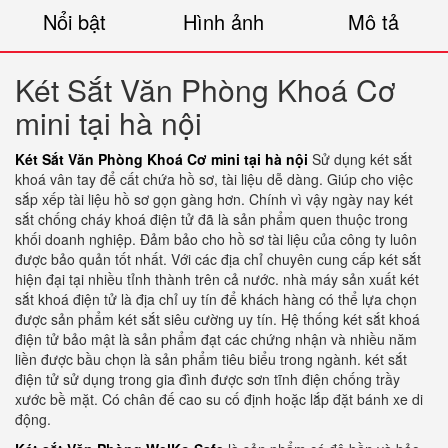
Nổi bật
Hình ảnh
Mô tả
Két Sắt Văn Phòng Khoá Cơ
mini tại hà nội
Két Sắt Văn Phòng Khoá Cơ mini tại hà nội
Sử dụng két sắt
khoá vân tay để cất chứa hồ sơ, tài liệu dễ dàng. Giúp cho việc
sắp xếp tài liệu hồ sơ gọn gàng hơn. Chính vì vậy ngày nay két
sắt chống cháy khoá điện tử đã là sản phẩm quen thuộc trong
khối doanh nghiệp. Đảm bảo cho hồ sơ tài liệu của công ty luôn
được bảo quản tốt nhất. Với các địa chỉ chuyên cung cấp két sắt
hiện đại tại nhiều tỉnh thành trên cả nước. nhà máy sản xuất két
sắt khoá điện tử là địa chỉ uy tín để khách hàng có thể lựa chọn
được sản phẩm két sắt siêu cường uy tín. Hệ thống két sắt khoá
điện tử bảo mật là sản phẩm đạt các chứng nhận và nhiều năm
liền được bầu chọn là sản phẩm tiêu biểu trong ngành. két sắt
điện tử sử dụng trong gia đình được sơn tĩnh điện chống trầy
xước bề mặt. Có chân đế cao su cố định hoặc lắp đặt bánh xe di
động.