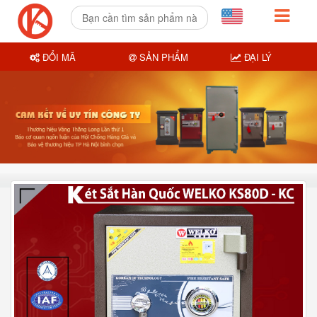
ĐỔI MÃ
SẢN PHẨM
ĐẠI LÝ