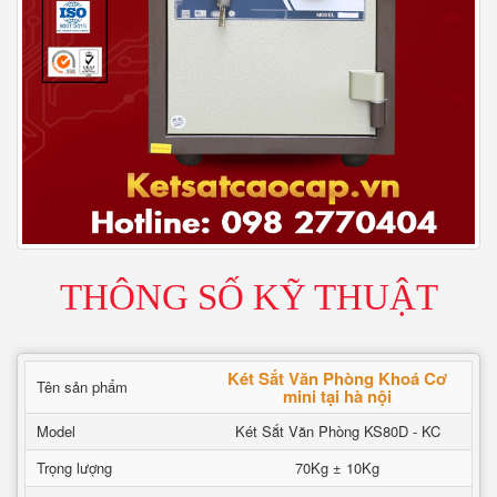
THÔNG SỐ KỸ THUẬT
Két Sắt Văn Phòng Khoá Cơ
Tên sản phẩm
mini tại hà nội
Model
Két Sắt Văn Phòng KS80D - KC
Trọng lượng
70Kg ± 10Kg