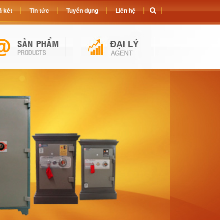
 két
Tin tức
Tuyển dụng
Liên hệ