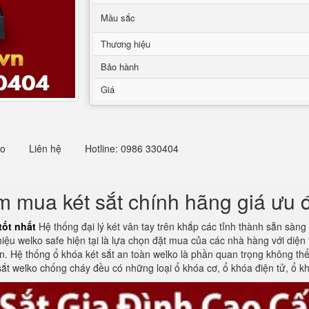
Mầu sắc
Thương hiệu
Bảo hành
Giá
eo
Liên hệ
Hotline: 0986 330404
m mua két sắt chính hãng giá ưu đ
tốt nhất
Hệ thống đại lý két vân tay trên khắp các tỉnh thành sẵn sàn
ệu welko safe hiện tại là lựa chọn đặt mua của các nhà hàng với diện 
. Hệ thống ổ khóa két sắt an toàn welko là phần quan trọng không thể 
 sắt welko chống cháy đều có những loại ổ khóa cơ, ổ khóa điện tử, ổ k