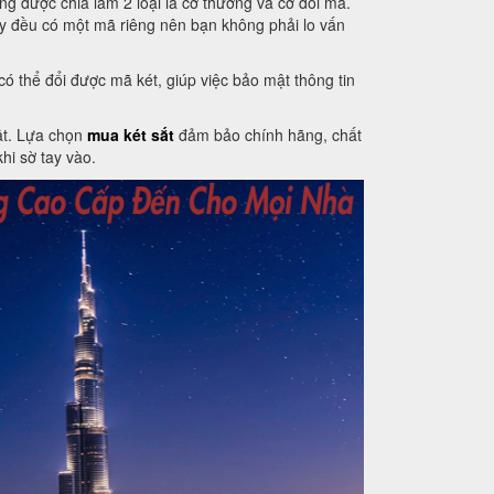
g được chia làm 2 loại là cơ thường và cơ đổi mã.
ay đều có một mã riêng nên bạn không phải lo vấn
ó thể đổi được mã két, giúp việc bảo mật thông tin
mật. Lựa chọn
mua két sắt
đảm bảo chính hãng, chất
hi sờ tay vào.