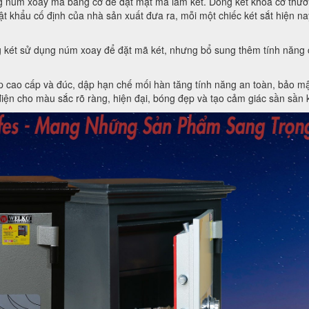
ng núm xoay mã bằng cơ để đặt mật mã làm két. Dòng két khóa cơ thườn
t khẩu cố định của nhà sản xuất đưa ra, mỗi một chiếc két sắt hiện n
g két sử dụng núm xoay để đặt mã két, nhưng bổ sung thêm tính năng c
hép cao cấp và đúc, dập hạn chế mối hàn tăng tính năng an toàn, bảo 
n cho màu sắc rõ ràng, hiện đại, bóng đẹp và tạo cảm giác sần sần k