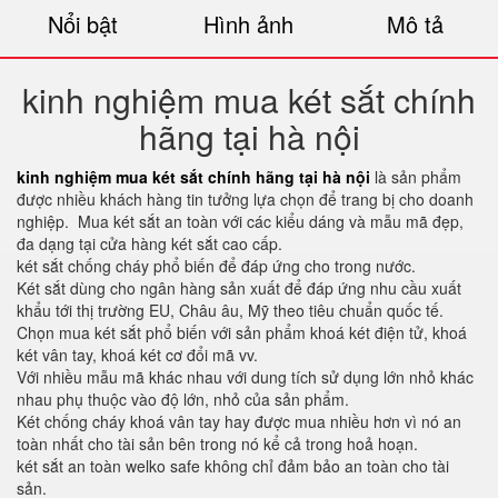
Nổi bật
Hình ảnh
Mô tả
kinh nghiệm mua két sắt chính
hãng tại hà nội
kinh nghiệm mua két sắt chính hãng tại hà nội
là sản phẩm
được nhiều khách hàng tin tưởng lựa chọn để trang bị cho doanh
nghiệp. Mua két sắt an toàn với các kiểu dáng và mẫu mã đẹp,
đa dạng tại cửa hàng két sắt cao cấp.
két sắt chống cháy phổ biến để đáp ứng cho trong nước.
Két sắt dùng cho ngân hàng sản xuất để đáp ứng nhu cầu xuất
khẩu tới thị trường EU, Châu âu, Mỹ theo tiêu chuẩn quốc tế.
Chọn mua két sắt phổ biến với sản phẩm khoá két điện tử, khoá
két vân tay, khoá két cơ đổi mã vv.
Với nhiều mẫu mã khác nhau với dung tích sử dụng lớn nhỏ khác
nhau phụ thuộc vào độ lớn, nhỏ của sản phẩm.
Két chống cháy khoá vân tay hay được mua nhiều hơn vì nó an
toàn nhất cho tài sản bên trong nó kể cả trong hoả hoạn.
két sắt an toàn welko safe không chỉ đảm bảo an toàn cho tài
sản.