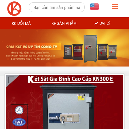
ĐỔI MÃ
SẢN PHẨM
ĐẠI LÝ