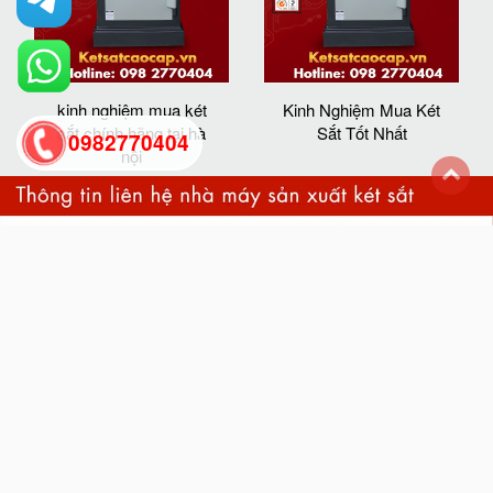
kinh nghiệm mua két
Kinh Nghiệm Mua Két
sắt chính hãng tại hà
Sắt Tốt Nhất
0982770404
nội
back
to
top