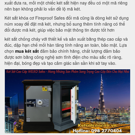
xuất đưa ra, mỗi một chiếc két sắt hiện nay đều có một mã riêng
nên bạn không phải lo vấn đề lộ mã két.
Két sắt khóa cơ Fireproof Safes đổi mã cũng là dòng két sử dụng
núm xoay để đặt mã két, nhưng bổ sung thêm tính năng có thể
đổi được mã két, giúp việc bảo mật thông tin được tốt hơn
két sắt chống cháy với thiết kế và sản xuất bằng thép cao cấp và
đúc, dập hạn chế mối hàn tăng tính năng an toàn, bảo mật. Lựa
chọn
mua két sắt
đảm bảo chính hãng, chất lượng đảm bảo
được sơn bằng công nghệ sơn tĩnh điện cho màu sắc rõ ràng,
hiện đại, bóng đẹp và tạo cảm giác sần sần khi sờ tay vào.