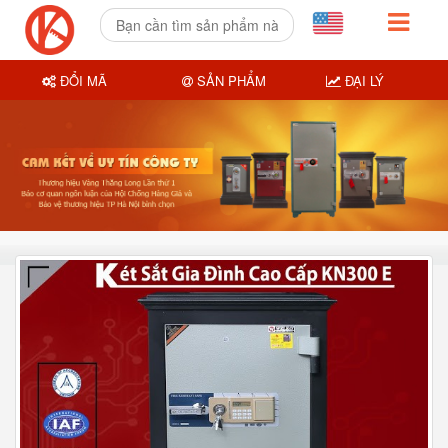
ĐỔI MÃ
SẢN PHẨM
ĐẠI LÝ