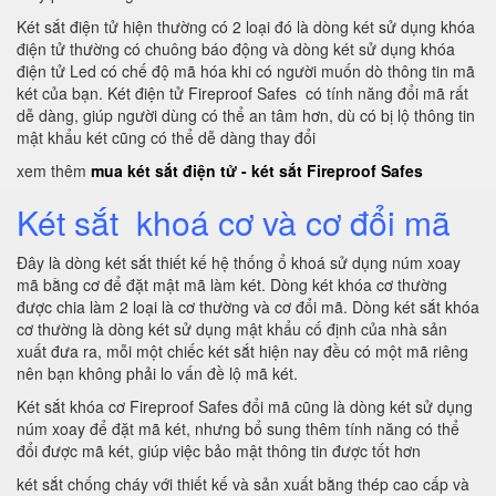
Két sắt điện tử hiện thường có 2 loại đó là dòng két sử dụng khóa
điện tử thường có chuông báo động và dòng két sử dụng khóa
điện tử Led có chế độ mã hóa khi có người muốn dò thông tin mã
két của bạn. Két điện tử Fireproof Safes có tính năng đổi mã rất
dễ dàng, giúp người dùng có thể an tâm hơn, dù có bị lộ thông tin
mật khẩu két cũng có thể dễ dàng thay đổi
xem thêm
mua két sắt điện tử - két sắt Fireproof Safes
Két sắt khoá cơ và cơ đổi mã
Đây là dòng két sắt thiết kế hệ thống ổ khoá sử dụng núm xoay
mã bằng cơ để đặt mật mã làm két. Dòng két khóa cơ thường
được chia làm 2 loại là cơ thường và cơ đổi mã. Dòng két sắt khóa
cơ thường là dòng két sử dụng mật khẩu cố định của nhà sản
xuất đưa ra, mỗi một chiếc két sắt hiện nay đều có một mã riêng
nên bạn không phải lo vấn đề lộ mã két.
Két sắt khóa cơ Fireproof Safes đổi mã cũng là dòng két sử dụng
núm xoay để đặt mã két, nhưng bổ sung thêm tính năng có thể
đổi được mã két, giúp việc bảo mật thông tin được tốt hơn
két sắt chống cháy với thiết kế và sản xuất bằng thép cao cấp và