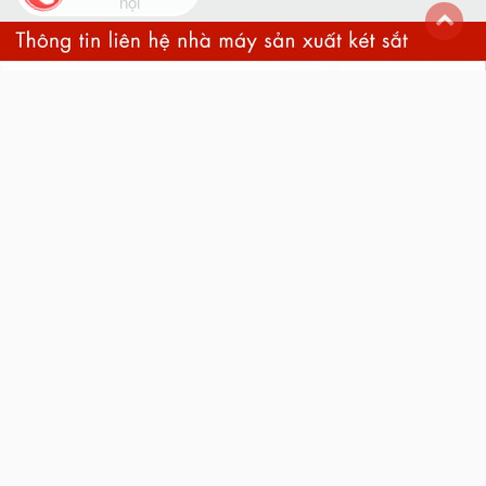
nội
back
to
top