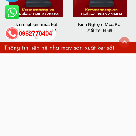
kinh nghiệm mua két
Kinh Nghiệm Mua Két
sắt chính hãng tại hà
Sắt Tốt Nhất
0982770404
nội
back
to
top