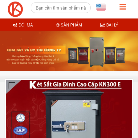
ĐỔI MÃ
SẢN PHẨM
ĐẠI LÝ