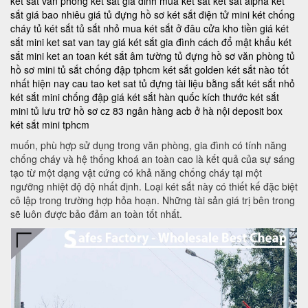
két sắt văn phòng
ket sat gia dinh
mua két sắt
két sắt alpha
két
sắt giá bao nhiêu
giá tủ đựng hồ sơ
két sắt điện tử mini
két chống
cháy
tủ két sắt
tủ sắt nhỏ
mua két sắt ở đâu
cửa kho tiền
giá két
sắt mini
ket sat van tay
giá két sắt gia đình
cách đổ mật khẩu két
sắt mini
ket an toan
két sắt âm tường
tủ đựng hồ sơ văn phòng
tủ
hồ sơ mini
tủ sắt chống đập tphcm
két sắt golden
két sắt nào tốt
nhất hiện nay
cau tao ket sat
tủ đựng tài liệu bằng sắt
két sắt nhỏ
két sắt mini chống đập
giá két sắt hàn quốc
kích thước két sắt
mini
tủ lưu trữ hồ sơ
cz 83
ngân hàng acb ở hà nội
deposit box
két sắt mini tphcm
muốn, phù hợp sử dụng trong văn phòng, gia đình có tính năng
chống cháy và hệ thống khoá an toàn cao là kết quả của sự sáng
tạo từ một dạng vật cứng có khả năng chống cháy tại một
ngưỡng nhiệt độ độ nhất định. Loại két sắt này có thiết kế đặc biệt
cô lập trong trường hợp hỏa hoạn. Những tài sản giá trị bên trong
sẽ luôn được bảo đảm an toàn tốt nhất.