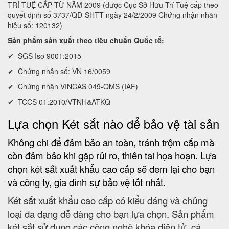
TRÍ TUỆ CẤP TỪ NĂM 2009 (được Cục Sở Hữu Trí Tuệ cấp theo
quyết định số 3737/QĐ-SHTT ngày 24/2/2009 Chứng nhận nhãn
hiệu số: 120132)
Sản phẩm sản xuất theo tiêu chuẩn Quốc tế:
✔ SGS Iso 9001:2015
✔ Chứng nhận số: VN 16/0059
✔ Chứng nhận VINCAS 049-QMS (IAF)
✔ TCCS 01:2010/VTNH&ATKQ
Lựa chọn Két sắt nào để bảo vệ tài sản
Không chi để đảm bảo an toàn, tránh trộm cắp mà
còn đảm bảo khi gặp rủi ro, thiên tai họa hoạn. Lựa
chọn két sắt xuất khẩu cao cấp sẽ đem lại cho bạn
và công ty, gia đình sự bảo vệ tốt nhất.
Két sắt xuất khẩu cao cấp có kiểu dáng và chủng
loại đa dạng dễ dàng cho bạn lựa chọn. Sản phẩm
két sắt sử dụng các công nghệ khóa điện tử, cá