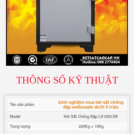
THÔNG SỐ KỸ THUẬT
kinh nghiệm mua két sắt chống
Tên sản phẩm
đập welkosafe dưới 5 triệu
Model
Két Sắt Chống Đập LX1200-DK
Trọng lượng
220Kg ± 10Kg