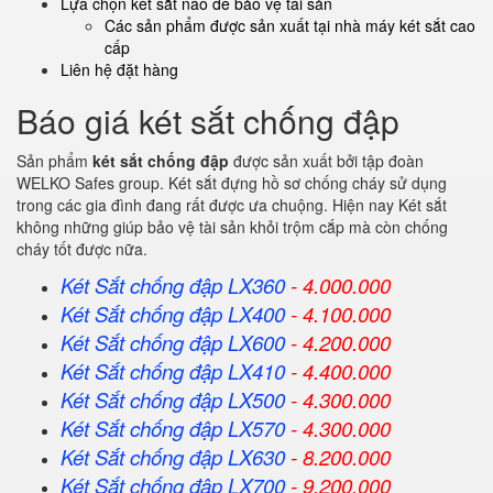
Lựa chọn két sắt nào để bảo vệ tài sản
Các sản phẩm được sản xuất tại nhà máy két sắt cao
cấp
Liên hệ đặt hàng
Báo giá két sắt chống đập
Sản phẩm
két sắt chống đập
được sản xuất bởi tập đoàn
WELKO Safes group. Két sắt đựng hồ sơ chống cháy sử dụng
trong các gia đình đang rất được ưa chuộng. Hiện nay Két sắt
không những giúp bảo vệ tài sản khỏi trộm cắp mà còn chống
cháy tốt được nữa.
Két Sắt chống đập LX360
- 4.000.000
Két Sắt
chống đập
LX400
- 4.100.000
Két Sắt
chống đập
LX600
- 4.200.000
Két Sắt
chống đập
LX410
- 4.400.000
Két Sắt
chống đập
LX500
- 4.300.000
Két Sắt
chống đập
LX570
- 4.300.000
Két Sắt
chống đập
LX630
- 8.200.000
Két Sắt
chống đập
LX700
- 9.200.000