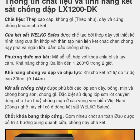
Thông tin chất liệu và tính năng két
sắt chống đập LX1200-DK
Chất liệu
: Thép cao cấp, không gỉ (Thép nhũ), dày và cứng
chống khoan phá két.
Cửa két sắt WELKO Safes
được chế tạo bởi thép dày với thiết kế
hình răng cưa ăn khớp với thân tạo nên liên kết chắc chắn chống
nạy phá và ngăn lửa, đảm bảo chống cháy.
Phương thức mở két:
Mã số kết hợp với khoá chia bi và tay
cầm. Khả năng chống lửa lên đến 1.200°C trong 2 giờ.
Khả năng chống va đập và chịu lực
: Khi cho két rơi tự do từ độ
cao 30feet (9.144m).
Két sắt chống cháy
được phủ bởi các lớp sơn dày, bóng, mịn và
chống bong sơn, chống gỉ. Đặc biệt sử dụng lớp sơn lót chuyên
dùng cho Tàu thuỷ chống mặn ở các vùng ven biển Việt Nam
(Công nghệ này chỉ có ở dòng két sắt WELKO Safes).
Chốt khóa bằng thép cứng:
Gồm nhiều chốt an toàn Ø30 được
bố trí 4 hướng xung quanh cửa, chống nạy phá két.