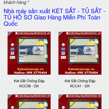
khách hàng
"
Nhà máy sản xuất KÉT SẮT - TỦ SẮT -
TỦ HỒ SƠ Giao Hàng Miễn Phí Toàn
Quốc
Két Sắt Chống Đập
Két Sắt Chống Đập
KCC38 - DK
KCC41 - DK