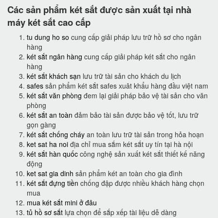
Các sản phẩm két sắt được sản xuất tại nhà
máy két sắt cao cấp
tu dung ho so
cung cấp giải pháp lưu trữ hồ sơ cho ngân
hàng
két sắt ngân hàng
cung cấp giải pháp két sắt cho ngân
hàng
két sắt khách sạn
lưu trữ tài sản cho khách du lịch
safes
sản phẩm két sắt safes xuât khẩu hàng đầu việt nam
két sắt văn phòng
đem lại giải pháp bảo vệ tài sản cho văn
phòng
két sắt an toàn
đảm bảo tài sản được bảo vệ tốt, lưu trữ
gọn gàng
két sắt chống cháy
an toàn lưu trữ tài sản trong hỏa hoạn
ket sat ha noi
địa chỉ mua sắm két sắt uy tín tại hà nội
két sắt hàn quốc
công nghệ sản xuất két sắt thiết kế năng
động
ket sat gia dinh
sản phẩm két an toàn cho gia đình
két sắt đựng tiền
chống đập được nhiều khách hàng chọn
mua
mua két sắt mini ở đâu
tủ hồ sơ sắt
lựa chọn để sắp xếp tài liệu dễ dàng