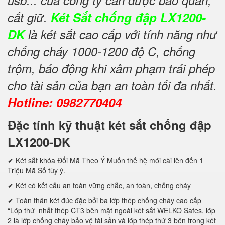
usb... của công ty cần được bảo quản,
cất giữ.
Két Sắt chống đập LX1200-
DK
là két sắt cao cấp với tính năng như
chống cháy 1000-1200 độ C, chống
trộm, báo động khi xâm phạm trái phép
cho tài sản của bạn an toàn tối đa nhất.
Hotline: 0982770404
Đặc tính kỹ thuật két sắt chống đập
LX1200-DK
✔ Két sắt khóa Đổi Mã Theo Ý Muốn thế hệ mới cài lên đến 1
Triệu Mã Số tùy ý.
✔ Két có kết cấu an toàn vững chắc, an toàn, chống cháy
✔ Toàn thân két đúc đặc bởi ba lớp thép chống cháy cao cấp
“Lớp thứ nhất thép CT3 bên mặt ngoài két sắt WELKO Safes, lớp
2 là lớp chống cháy bảo vệ tài sản và lớp thép thứ 3 bên trong két