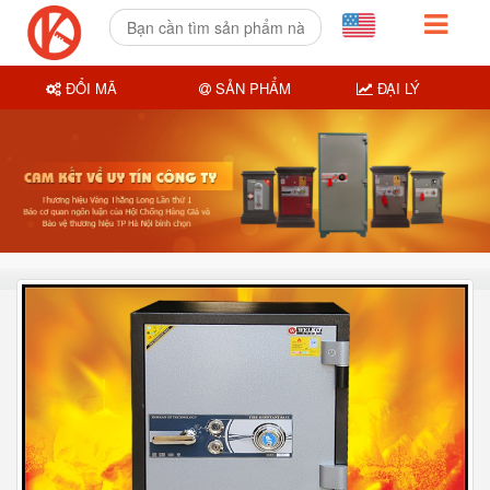
ĐỔI MÃ
SẢN PHẨM
ĐẠI LÝ