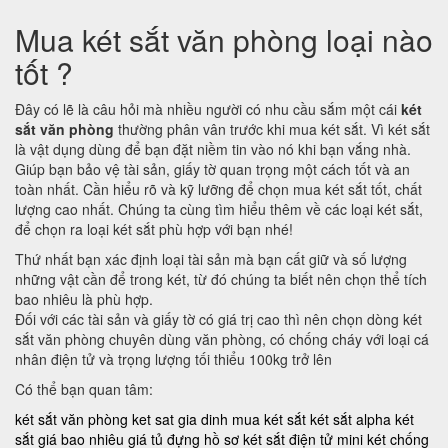
Mua két sắt văn phòng loại nào
tốt ?
Đây có lẽ là câu hỏi mà nhiều người có nhu cầu sắm một cái
két
sắt văn phòng
thường phân vân trước khi mua két sắt. Vì két sắt
là vật dụng dùng để bạn đặt niềm tin vào nó khi bạn vắng nhà.
Giúp bạn bảo vệ tài sản, giấy tờ quan trọng một cách tốt và an
toàn nhất. Cần hiểu rõ và kỹ lưỡng để chọn mua két sắt tốt, chất
lượng cao nhất. Chúng ta cùng tìm hiểu thêm về các loại két sắt,
để chọn ra loại két sắt phù hợp với bạn nhé!
Thứ nhất bạn xác định loại tài sản mà bạn cất giữ và số lượng
những vật cần để trong két, từ đó chúng ta biết nên chọn thể tích
bao nhiêu là phù hợp.
Đối với các tài sản và giấy tờ có giá trị cao thì nên chọn dòng két
sắt văn phòng chuyên dùng văn phòng, có chống cháy với loại cá
nhân điện tử và trọng lượng tối thiểu 100kg trở lên
Có thể bạn quan tâm:
két sắt văn phòng
ket sat gia dinh
mua két sắt
két sắt alpha
két
sắt giá bao nhiêu
giá tủ đựng hồ sơ
két sắt điện tử mini
két chống