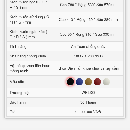
Kích thước ngoài ( C *
Cao 780 * Rộng 530* Sâu 570mm
R * S ) mm
Kích thước sử dụng ( C
Cao 410 * Rộng 420 * Sâu 380 mm
* R * S ) mm
Kích thước ngăn kéo (
Cao 90 * Rộng 310 * Sâu 330 mm
C * R * S ) mm
Tính năng
An Toàn chống cháy
Khả năng chống cháy
1000- 1.200 độ C
Hệ thống khóa liên hoàn
Khoá Điện Tử, khoá chìa và tay cầm
thông minh
Đen
Xanh
Nâu
Đỏ
Trắng
Mầu sắc
Thương hiệu
WELKO
Bảo hành
36 Tháng
Giá
9.100.000 VNĐ