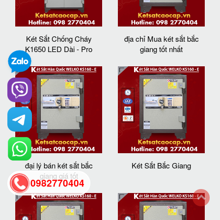
Két Sắt Chống Cháy
địa chỉ Mua két sắt bắc
K1650 LED Dài - Pro
giang tốt nhất
đại lý bán két sắt bắc
Két Sắt Bắc Giang
giang giá tốt
0982770404
back