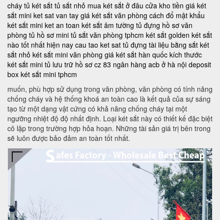
cháy
tủ két sắt
tủ sắt nhỏ
mua két sắt ở đâu
cửa kho tiền
giá két
sắt mini
ket sat van tay
giá két sắt văn phòng
cách đổ mật khẩu
két sắt mini
ket an toan
két sắt âm tường
tủ đựng hồ sơ văn
phòng
tủ hồ sơ mini
tủ sắt văn phòng tphcm
két sắt golden
két sắt
nào tốt nhất hiện nay
cau tao ket sat
tủ đựng tài liệu bằng sắt
két
sắt nhỏ
két sắt mini văn phòng
giá két sắt hàn quốc
kích thước
két sắt mini
tủ lưu trữ hồ sơ
cz 83
ngân hàng acb ở hà nội
deposit
box
két sắt mini tphcm
muốn, phù hợp sử dụng trong văn phòng, văn phòng có tính năng
chống cháy và hệ thống khoá an toàn cao là kết quả của sự sáng
tạo từ một dạng vật cứng có khả năng chống cháy tại một
ngưỡng nhiệt độ độ nhất định. Loại két sắt này có thiết kế đặc biệt
cô lập trong trường hợp hỏa hoạn. Những tài sản giá trị bên trong
sẽ luôn được bảo đảm an toàn tốt nhất.