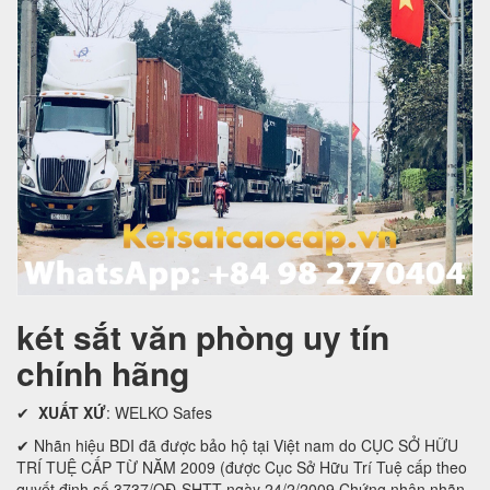
két sắt văn phòng uy tín
chính hãng
✔
XUẤT XỨ
: WELKO Safes
✔ Nhãn hiệu BDI đã được bảo hộ tại Việt nam do CỤC SỞ HỮU
TRÍ TUỆ CẤP TỪ NĂM 2009 (được Cục Sở Hữu Trí Tuệ cấp theo
quyết định số 3737/QĐ-SHTT ngày 24/2/2009 Chứng nhận nhãn