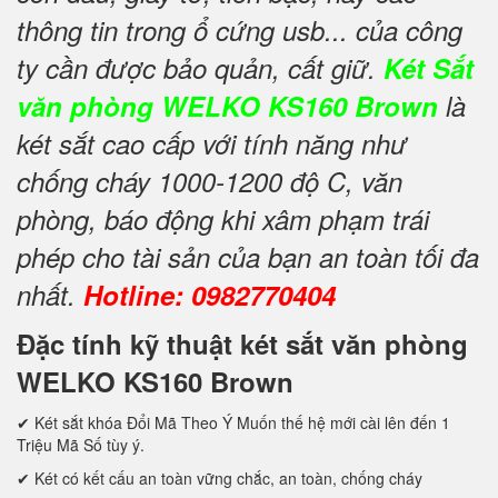
thông tin trong ổ cứng usb... của công
ty cần được bảo quản, cất giữ.
Két Sắt
văn phòng WELKO KS160 Brown
là
két sắt cao cấp với tính năng như
chống cháy 1000-1200 độ C, văn
phòng, báo động khi xâm phạm trái
phép cho tài sản của bạn an toàn tối đa
nhất.
Hotline: 0982770404
Đặc tính kỹ thuật két sắt văn phòng
WELKO KS160 Brown
✔ Két sắt khóa Đổi Mã Theo Ý Muốn thế hệ mới cài lên đến 1
Triệu Mã Số tùy ý.
✔ Két có kết cấu an toàn vững chắc, an toàn, chống cháy