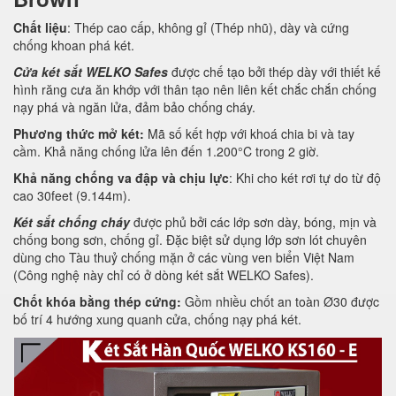
Chất liệu
: Thép cao cấp, không gỉ (Thép nhũ), dày và cứng
chống khoan phá két.
Cửa két sắt WELKO Safes
được chế tạo bởi thép dày với thiết kế
hình răng cưa ăn khớp với thân tạo nên liên kết chắc chắn chống
nạy phá và ngăn lửa, đảm bảo chống cháy.
Phương thức mở két:
Mã số kết hợp với khoá chia bi và tay
cầm. Khả năng chống lửa lên đến 1.200°C trong 2 giờ.
Khả năng chống va đập và chịu lực
: Khi cho két rơi tự do từ độ
cao 30feet (9.144m).
Két sắt chống cháy
được phủ bởi các lớp sơn dày, bóng, mịn và
chống bong sơn, chống gỉ. Đặc biệt sử dụng lớp sơn lót chuyên
dùng cho Tàu thuỷ chống mặn ở các vùng ven biển Việt Nam
(Công nghệ này chỉ có ở dòng két sắt WELKO Safes).
Chốt khóa bằng thép cứng:
Gồm nhiều chốt an toàn Ø30 được
bố trí 4 hướng xung quanh cửa, chống nạy phá két.