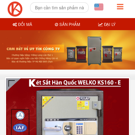
ĐỔI MÃ
SẢN PHẨM
ĐẠI LÝ