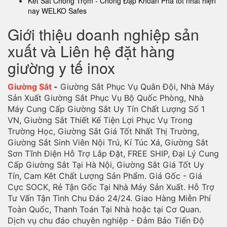
Két Sắt Chống Trộm - Chống Đập Khoan Phá tốt nhất hiện
nay WELKO Safes
Giới thiệu doanh nghiệp sản
xuất và Liên hệ đặt hàng
giường y tế inox
Giường Sắt
-
Giường Sắt Phục Vụ Quân Đội, Nhà Máy
Sản Xuất Giường Sắt Phục Vụ Bộ Quốc Phòng, Nhà
Máy Cung Cấp Giường Sắt Uy Tín Chất Lượng Số 1
VN, Giường Sắt Thiết Kế Tiện Lợi Phục Vụ Trong
Trường Học, Giường Sắt Giá Tốt Nhất Thị Trường,
Giường Sắt Sinh Viên Nội Trú, Kí Túc Xá, Giường Sắt
Sơn Tĩnh Điện Hỗ Trợ Lắp Đặt, FREE SHIP, Đại Lý Cung
Cấp Giường Sắt Tại Hà Nội, Giường Sắt Giá Tốt Uy
Tín, Cam Kêt Chất Lượng Sản Phẩm. Giá Gốc - Giá
Cực SOCK, Rẻ Tận Gốc Tại Nhà Máy Sản Xuất. Hỗ Trợ
Tư Vấn Tận Tình Chu Đáo 24/24. Giao Hàng Miễn Phí
Toàn Quốc, Thanh Toán Tại Nhà hoặc tại Cơ Quan.
Dịch vụ chu đáo chuyên nghiệp - Đảm Bảo Tiến Độ