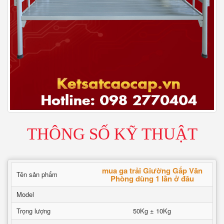
THÔNG SỐ KỸ THUẬT
mua ga trải Giường Gấp Văn
Tên sản phẩm
Phòng dùng 1 lần ở đâu
Model
Trọng lượng
50Kg ± 10Kg