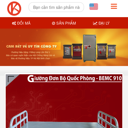
ĐỔI MÃ
SẢN PHẨM
ĐẠI LÝ