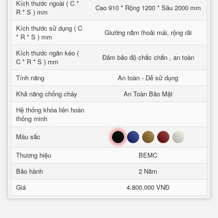
Kích thước ngoài ( C *
Cao 910 * Rộng 1200 * Sâu 2000 mm
R * S ) mm
Kích thước sử dụng ( C
Giường nằm thoải mái, rộng rãi
* R * S ) mm
Kích thước ngăn kéo (
Đảm bảo độ chắc chắn , an toàn
C * R * S ) mm
Tính năng
An toàn - Dễ sử dụng
Khả năng chống cháy
An Toàn Bảo Mật
Hệ thống khóa liên hoàn
thông minh
Đen
Xanh
Nâu
Đỏ
Trắng
Mầu sắc
Thương hiệu
BEMC
Bảo hành
2 Năm
Giá
4.800.000 VNĐ