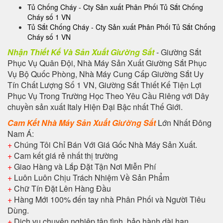
Tủ Chống Cháy - Cty Sản xuất Phân Phối Tủ Sắt Chống
Cháy số 1 VN
Tủ Sắt Chống Cháy - Cty Sản xuất Phân Phối Tủ Sắt Chống
Cháy số 1 VN
Nhận Thiết Kế Và Sản Xuất Giường Sắt
- Giường Sắt
Phục Vụ Quân Đội, Nhà Máy Sản Xuất Giường Sắt Phục
Vụ Bộ Quốc Phòng, Nhà Máy Cung Cấp Giường Sắt Uy
Tín Chất Lượng Số 1 VN, Giường Sắt Thiết Kế Tiện Lợi
Phục Vụ Trong Trường Học Theo Yêu Cầu Riêng với Dây
chuyền sản xuất Italy Hiện Đại Bậc nhất Thế Giới.
Cam Kết Nhà Máy Sản Xuất Giường Sắt
Lớn Nhất Đông
Nam Á:
+
Chúng Tôi Chỉ Bán Với Giá Gốc Nhà Máy Sản Xuất.
+
Cam kết giá rẻ nhất thị trường
+
Giao Hàng và Lắp Đặt Tận Nơi Miễn Phí
+
Luôn Luôn Chịu Trách Nhiệm Về Sản Phẩm
+
Chữ Tín Đặt Lên Hàng Đầu
+
Hàng Mới 100% đến tay nhà Phân Phối và Người Tiêu
Dùng.
+
Dịch vụ chuyên nghiệp tận tình, bảo hành dài hạn