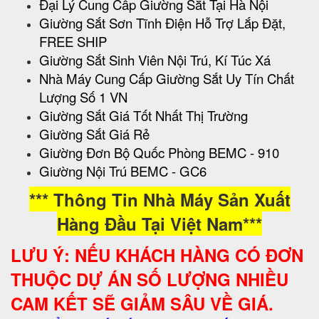
Đại Lý Cung Cấp Giường Sắt Tại Hà Nội
Giường Sắt Sơn Tĩnh Điện Hỗ Trợ Lắp Đặt,
FREE SHIP
Giường Sắt Sinh Viên Nội Trú, Kí Túc Xá
Nhà Máy Cung Cấp Giường Sắt Uy Tín Chất
Lượng Số 1 VN
Giường Sắt Giá Tốt Nhất Thị Trường
Giường Sắt Giá Rẻ
Giường Đơn Bộ Quốc Phòng BEMC - 910
Giường Nội Trú BEMC - GC6
*** Thông Tin Nhà Máy Sản Xuất
Hàng Đầu Tại Việt Nam***
LƯU Ý: NẾU KHÁCH HÀNG CÓ ĐƠN
THUỘC DỰ ÁN SỐ LƯỢNG NHIỀU
CAM KẾT SẼ GIẢM SÂU VỀ GIÁ.