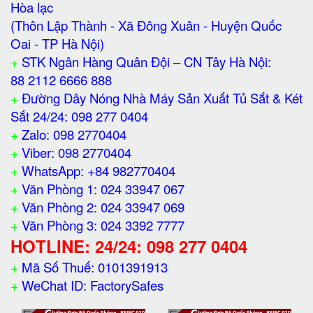
Hòa lạc
(Thôn Lập Thành - Xã Đông Xuân - Huyện Quốc
Oai - TP Hà Nội)
+
STK Ngân Hàng Quân Đội – CN Tây Hà Nội:
88 2112 6666 888
+
Đường Dây Nóng Nhà Máy Sản Xuất Tủ Sắt & Két
Sắt 24/24: 098 277 0404
+
Zalo: 098 2770404
+
Viber: 098 2770404
+
WhatsApp: +84 982770404
+
Văn Phòng 1: 024 33947 067
+
Văn Phòng 2: 024 33947 069
+
Văn Phòng 3: 024 3392 7777
HOTLINE: 24/24: 098 277 0404
+
Mã Số Thuế: 0101391913
+
WeChat ID: FactorySafes