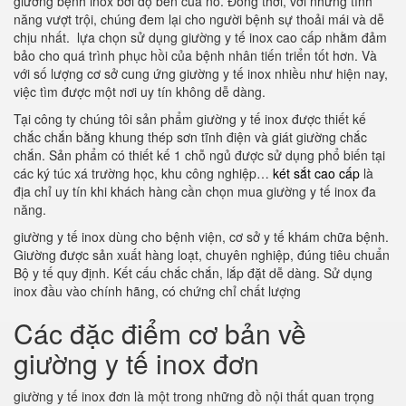
giường bệnh inox bởi độ bền của nó. Đồng thời, với những tính
năng vượt trội, chúng đem lại cho người bệnh sự thoải mái và dễ
chịu nhất. lựa chọn sử dụng giường y tế inox cao cấp nhằm đảm
bảo cho quá trình phục hồi của bệnh nhân tiến triển tốt hơn. Và
với số lượng cơ sở cung ứng giường y tế inox nhiều như hiện nay,
việc tìm được một nơi uy tín không dễ dàng.
Tại công ty chúng tôi sản phẩm giường y tế inox được thiết kế
chắc chắn bằng khung thép sơn tĩnh điện và giát giường chắc
chắn. Sản phẩm có thiết kế 1 chỗ ngủ được sử dụng phổ biến tại
các ký túc xá trường học, khu công nghiệp…
két sắt cao cấp
là
địa chỉ uy tín khi khách hàng cần chọn mua giường y tế inox đa
năng.
giường y tế inox dùng cho bệnh viện, cơ sở y tế khám chữa bệnh.
Giường được sản xuất hàng loạt, chuyên nghiệp, đúng tiêu chuẩn
Bộ y tế quy định. Kết cấu chắc chắn, lắp đặt dễ dàng. Sử dụng
inox đầu vào chính hãng, có chứng chỉ chất lượng
Các đặc điểm cơ bản về
giường y tế inox đơn
giường y tế inox đơn là một trong những đồ nội thất quan trọng