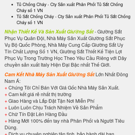
Tủ Chống Cháy - Cty Sản xuất Phân Phối Tủ Sắt Chống
Cháy số 1 VN
Tủ Sắt Chống Cháy - Cty Sản xuất Phân Phối Tủ Sắt Chống
Cháy số 1 VN
Nhận Thiết Kế Và Sản Xuất Giường Sắt
- Giường Sắt
Phục Vụ Quân Đội, Nhà Máy Sản Xuất Giường Sắt Phục
Vụ Bộ Quốc Phòng, Nhà Máy Cung Cấp Giường Sắt Uy
Tín Chất Lượng Số 1 VN, Giường Sắt Thiết Kế Tiện Lợi
Phục Vụ Trong Trường Học Theo Yêu Cầu Riêng với Dây
chuyền sản xuất Italy Hiện Đại Bậc nhất Thế Giới.
Cam Kết Nhà Máy Sản Xuất Giường Sắt
Lớn Nhất Đông
Nam Á:
+
Chúng Tôi Chỉ Bán Với Giá Gốc Nhà Máy Sản Xuất.
+
Cam kết giá rẻ nhất thị trường
+
Giao Hàng và Lắp Đặt Tận Nơi Miễn Phí
+
Luôn Luôn Chịu Trách Nhiệm Về Sản Phẩm
+
Chữ Tín Đặt Lên Hàng Đầu
+
Hàng Mới 100% đến tay nhà Phân Phối và Người Tiêu
Dùng.
+
Dịch vụ chuyên nghiệp tận tình, bảo hành dài hạn