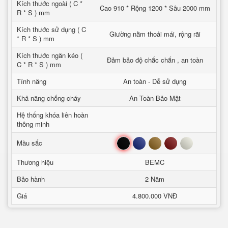
Kích thước ngoài ( C *
Cao 910 * Rộng 1200 * Sâu 2000 mm
R * S ) mm
Kích thước sử dụng ( C
Giường nằm thoải mái, rộng rãi
* R * S ) mm
Kích thước ngăn kéo (
Đảm bảo độ chắc chắn , an toàn
C * R * S ) mm
Tính năng
An toàn - Dễ sử dụng
Khả năng chống cháy
An Toàn Bảo Mật
Hệ thống khóa liên hoàn
thông minh
Đen
Xanh
Nâu
Đỏ
Trắng
Mầu sắc
Thương hiệu
BEMC
Bảo hành
2 Năm
Giá
4.800.000 VNĐ