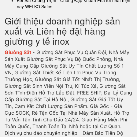
Két Sắt Chống Trộm - Chống Đập Khoan Phá tốt nhất hiện
nay WELKO Safes
Giới thiệu doanh nghiệp sản
xuất và Liên hệ đặt hàng
giường y tế inox
Giường Sắt
-
Giường Sắt Phục Vụ Quân Đội, Nhà Máy
Sản Xuất Giường Sắt Phục Vụ Bộ Quốc Phòng, Nhà
Máy Cung Cấp Giường Sắt Uy Tín Chất Lượng Số 1
VN, Giường Sắt Thiết Kế Tiện Lợi Phục Vụ Trong
Trường Học, Giường Sắt Giá Tốt Nhất Thị Trường,
Giường Sắt Sinh Viên Nội Trú, Kí Túc Xá, Giường Sắt
Sơn Tĩnh Điện Hỗ Trợ Lắp Đặt, FREE SHIP, Đại Lý Cung
Cấp Giường Sắt Tại Hà Nội, Giường Sắt Giá Tốt Uy
Tín, Cam Kêt Chất Lượng Sản Phẩm. Giá Gốc - Giá
Cực SOCK, Rẻ Tận Gốc Tại Nhà Máy Sản Xuất. Hỗ Trợ
Tư Vấn Tận Tình Chu Đáo 24/24. Giao Hàng Miễn Phí
Toàn Quốc, Thanh Toán Tại Nhà hoặc tại Cơ Quan.
Dịch vụ chu đáo chuyên nghiệp - Đảm Bảo Tiến Độ