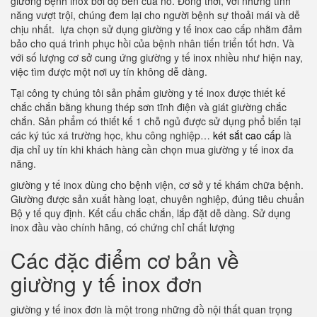
giường bệnh inox bởi độ bền của nó. Đồng thời, với những tính
năng vượt trội, chúng đem lại cho người bệnh sự thoải mái và dễ
chịu nhất. lựa chọn sử dụng giường y tế inox cao cấp nhằm đảm
bảo cho quá trình phục hồi của bệnh nhân tiến triển tốt hơn. Và
với số lượng cơ sở cung ứng giường y tế inox nhiều như hiện nay,
việc tìm được một nơi uy tín không dễ dàng.
Tại công ty chúng tôi sản phẩm giường y tế inox được thiết kế
chắc chắn bằng khung thép sơn tĩnh điện và giát giường chắc
chắn. Sản phẩm có thiết kế 1 chỗ ngủ được sử dụng phổ biến tại
các ký túc xá trường học, khu công nghiệp…
két sắt cao cấp
là
địa chỉ uy tín khi khách hàng cần chọn mua giường y tế inox đa
năng.
giường y tế inox dùng cho bệnh viện, cơ sở y tế khám chữa bệnh.
Giường được sản xuất hàng loạt, chuyên nghiệp, đúng tiêu chuẩn
Bộ y tế quy định. Kết cấu chắc chắn, lắp đặt dễ dàng. Sử dụng
inox đầu vào chính hãng, có chứng chỉ chất lượng
Các đặc điểm cơ bản về
giường y tế inox đơn
giường y tế inox đơn là một trong những đồ nội thất quan trọng