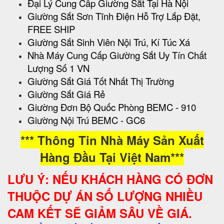
Đại Lý Cung Cấp Giường Sắt Tại Hà Nội
Giường Sắt Sơn Tĩnh Điện Hỗ Trợ Lắp Đặt,
FREE SHIP
Giường Sắt Sinh Viên Nội Trú, Kí Túc Xá
Nhà Máy Cung Cấp Giường Sắt Uy Tín Chất
Lượng Số 1 VN
Giường Sắt Giá Tốt Nhất Thị Trường
Giường Sắt Giá Rẻ
Giường Đơn Bộ Quốc Phòng BEMC - 910
Giường Nội Trú BEMC - GC6
*** Thông Tin Nhà Máy Sản Xuất
Hàng Đầu Tại Việt Nam***
LƯU Ý: NẾU KHÁCH HÀNG CÓ ĐƠN
THUỘC DỰ ÁN SỐ LƯỢNG NHIỀU
CAM KẾT SẼ GIẢM SÂU VỀ GIÁ.