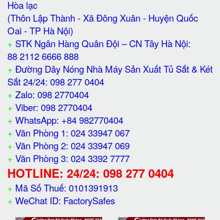
Hòa lạc
(Thôn Lập Thành - Xã Đông Xuân - Huyện Quốc
Oai - TP Hà Nội)
+
STK Ngân Hàng Quân Đội – CN Tây Hà Nội:
88 2112 6666 888
+
Đường Dây Nóng Nhà Máy Sản Xuất Tủ Sắt & Két
Sắt 24/24: 098 277 0404
+
Zalo: 098 2770404
+
Viber: 098 2770404
+
WhatsApp: +84 982770404
+
Văn Phòng 1: 024 33947 067
+
Văn Phòng 2: 024 33947 069
+
Văn Phòng 3: 024 3392 7777
HOTLINE: 24/24: 098 277 0404
+
Mã Số Thuế: 0101391913
+
WeChat ID: FactorySafes