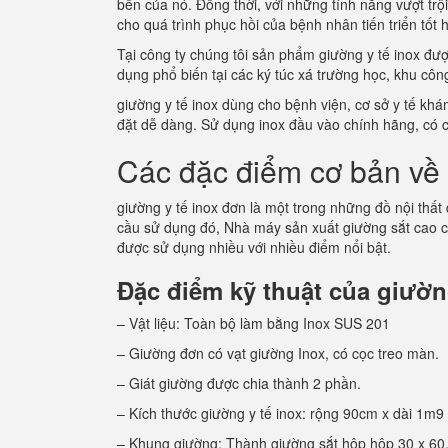
bền của nó. Đồng thời, với những tính năng vượt tr
cho quá trình phục hồi của bệnh nhân tiến triển tốt
Tại công ty chúng tôi sản phẩm giường y tế inox đư
dụng phổ biến tại các ký túc xá trường học, khu c
giường y tế inox dùng cho bệnh viện, cơ sở y tế kh
đặt dễ dàng. Sử dụng inox đầu vào chính hãng, có 
Các đặc điểm cơ bản về 
giường y tế inox đơn là một trong những đồ nội thất
cầu sử dụng đó, Nhà máy sản xuất giường sắt cao 
được sử dụng nhiều với nhiều điểm nổi bật.
Đặc điểm kỹ thuật của giường
– Vật liệu: Toàn bộ làm bằng Inox SUS 201
– Giường đơn có vạt giường Inox, có cọc treo màn.
– Giát giường được chia thành 2 phần.
– Kích thước giường y tế inox: rộng 90cm x dài 1m9
– Khung giường: Thành giường sắt hộp hộp 30 x 60