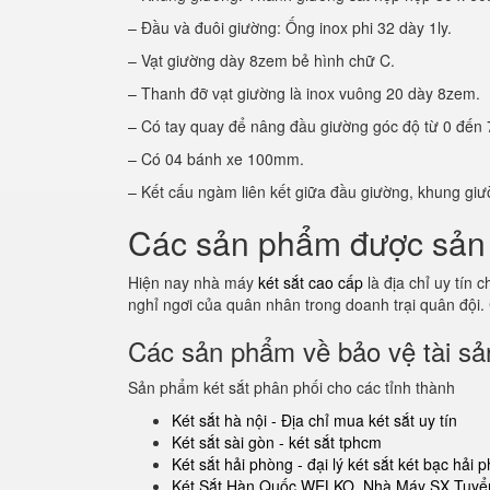
– Đầu và đuôi giường: Ống inox phi 32 dày 1ly.
– Vạt giường dày 8zem bẻ hình chữ C.
– Thanh đỡ vạt giường là inox vuông 20 dày 8zem.
– Có tay quay để nâng đầu giường góc độ từ 0 đến 
– Có 04 bánh xe 100mm.
– Kết cấu ngàm liên kết giữa đầu giường, khung giư
Các sản phẩm được sản 
Hiện nay nhà máy
két sắt cao cấp
là địa chỉ uy tín
nghỉ ngơi của quân nhân trong doanh trại quân đội.
Các sản phẩm về bảo vệ tài sản
Sản phẩm két sắt phân phối cho các tỉnh thành
Két sắt hà nội - Địa chỉ mua két sắt uy tín
Két sắt sài gòn - két sắt tphcm
Két sắt hải phòng - đại lý két sắt két bạc hải 
Két Sắt Hàn Quốc WELKO. Nhà Máy SX Tuyển