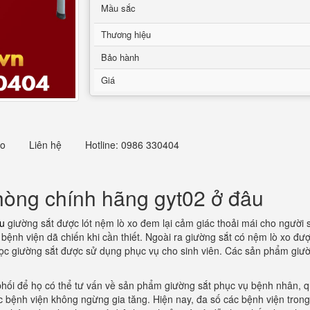
Mầu sắc
Thương hiệu
Bảo hành
Giá
eo
Liên hệ
Hotline: 0986 330404
òng chính hãng gyt02 ở đâu
u
giường sắt được lót nệm lò xo đem lại cảm giác thoải mái cho người
bệnh viện dã chiến khi cần thiết. Ngoài ra giường sắt có nệm lò xo đư
 học giường sắt được sử dụng phục vụ cho sinh viên. Các sản phẩm giư
 phối để họ có thể tư vấn về sản phẩm giường sắt phục vụ bệnh nhân, 
c bệnh viện không ngừng gia tăng. Hiện nay, đa số các bệnh viện tro