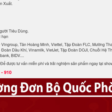
n Xuất.
gười Tiêu Dùng.
i hạn
n
Vingroup, Tân Hoàng Minh, Viettel, Tập Đoàn FLC, Mường Than
p Đoàn Dầu Khí, Vinamilk, VietJet, Tập Đoàn DOJI, Chuỗi Hệ
ank, BIDV....
. Để được tư vấn miễn phí và trải nghiệm sản phẩm ngay tại sh
- 910