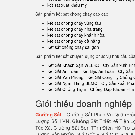
két sắt xuất khẩu mỹ
Sản phẩm két sắt chống cháy cao cấp
két sắt chống cháy vũng tàu
két sắt chống cháy nha trang
két sắt chống cháy khánh hòa
két sắt chống cháy đà nẵng
Két sắt chống cháy sài gòn
Sản phẩm két sắt chuyên dụng phục vụ nhu cầu củ
Két Sắt Khách Sạn WELKO - Cty Sản xuất Ph
Két Sắt An Toàn - Két Bạc An Toàn - Cty Sản 
Két Sắt Văn Phòng - Két Sắt Công Ty Chống
Két Sắt Ngân Hàng BEMC - Cty Sản xuất Phâ
Két Sắt Chống Trộm - Chống Đập Khoan Phá 
Giới thiệu doanh nghiệp 
Giường Sắt
-
Giường Sắt Phục Vụ Quân Đội
Lượng Số 1 VN, Giường Sắt Thiết Kế Tiện L
Túc Xá, Giường Sắt Sơn Tĩnh Điện Hỗ Trợ L
Lượng Sản Phẩm. Giá Gốc - Giá Cực SOCK, 