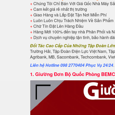
+
Chúng Tôi Chỉ Bán Với Giá Gốc Nhà Máy Sả
+
Cam kết giá rẻ nhất thị trường
+
Giao Hàng và Lắp Đặt Tận Nơi Miễn Phí
+
Luôn Luôn Chịu Trách Nhiệm Về Sản Phẩm
+
Chữ Tín Đặt Lên Hàng Đầu
+
Hàng Mới 100% đến tay nhà Phân Phối và N
+
Dịch vụ chuyên nghiệp tận tình, bảo hành dà
Đối Tác Cao Cấp Của Những Tập Đoàn Lớ
Trường Hải, Tập Đoàn Điện Lực Việt Nam, Tậ
Agribank, MB, Sacombank, Techcombank, Vietb
Liên hệ Hotline 098 2770404 Phục Vụ 24/24
1.
Giường Đơn Bộ Quốc Phòng BEMC 