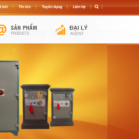
 két
Tin tức
Tuyển dụng
Liên hệ