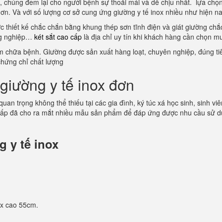
ội, chúng đem lại cho người bệnh sự thoải mái và dễ chịu nhất. lựa c
 hơn. Và với số lượng cơ sở cung ứng giường y tế inox nhiều như hiện n
ợc thiết kế chắc chắn bằng khung thép sơn tĩnh điện và giát giường ch
ông nghiệp…
két sắt cao cấp
là địa chỉ uy tín khi khách hàng cần chọn m
ám chữa bệnh. Giường được sản xuất hàng loạt, chuyên nghiệp, đúng tiê
chứng chỉ chất lượng
giường y tế inox đơn
 quan trọng không thể thiếu tại các gia đình, ký túc xá học sinh, sinh
cấp đã cho ra mắt nhiều mẫu sản phẩm để đáp ứng được nhu cầu sử dụ
 y tế inox
 x cao 55cm.
.