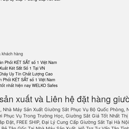
a khách hàng
ân Phối KÉT SẮT số 1 Việt Nam
Xuất Két Sắt Số 1 Tại VN
 Cháy Uy Tín Chất Lượng Cao
n Phối KÉT SẮT số 1 Việt Nam
tốt nhất hiện nay WELKO Safes
sản xuất và Liên hệ đặt hàng giư
, Nhà Máy Sản Xuất Giường Sắt Phục Vụ Bộ Quốc Phòng, 
ợi Phục Vụ Trong Trường Học, Giường Sắt Giá Tốt Nhất Thị 
ắp Đặt, FREE SHIP, Đại Lý Cung Cấp Giường Sắt Tại Hà Nội
Rẻ Tận Gốc Tại Nhà Máy Sản Xuất. Hỗ Trợ Tư Vấn Tận Tìn