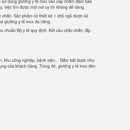
họn sử dụng giường y tế inox cao cấp nhằm đảm bảo
ay, việc tìm được một nơi uy tín không dễ dàng.
ắc chắn. Sản phẩm có thiết kế 1 chỗ ngủ được sử
ua giường y tế inox đa năng.
u chuẩn Bộ y tế quy định. Kết cấu chắc chắn, lắp
 viên, khu công nghiệp, bệnh viện… Nắm bắt được nhu
ng của khách hàng. Trong đó, giường y tế inox đơn