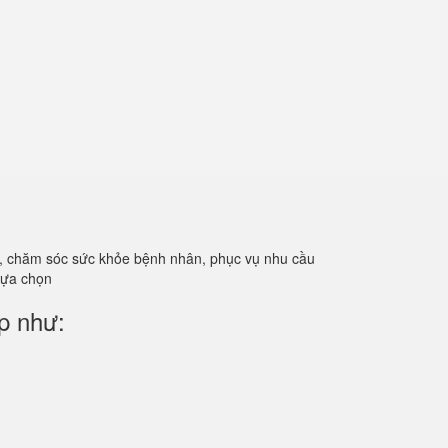
ản, chăm sóc sức khỏe bệnh nhân, phục vụ nhu cầu
 lựa chọn
p như: