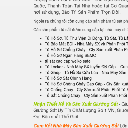
Quốc, Thanh Toán Tại Nhà hoặc tại Cơ Qua
nơi sử dụng, Bảo Trì Sản Phẩm Trọn Đời.
Ngoài ra chúng tôi còn cung cấp sản phẩm tủ sắt ph
Các sản phẩm tủ sắt được cung cấp tại nhà máy ch
Tủ Hồ Sơ, Tủ Thư Viện Di Động, Tủ Sắt, Tủ 
Tủ Bảo Mật BDI - Nhà Máy SX và Phân Phối 
Tủ Hồ Sơ Chống Cháy - Cty Sản xuất Phân P
Tủ Hồ Sơ Ngân Hàng BEMC
tủ sắt cao cấp welko safe
Tủ Locker - Nhà Máy SX tuyển Đlý Cấp 1 Cu
Tủ Ghép - Tủ Hồ Sơ Cửa Lùa - Nhà Máy Sản 
Tủ Hồ Sơ Sắt Chính Hãng
Tủ Hồ Sơ Chống Cháy Cao Cấp - Cty Sản xuất
Tủ Chống Cháy - Cty Sản xuất Phân Phối Tủ
Tủ Sắt Chống Cháy - Cty Sản xuất Phân Phối
Nhận Thiết Kế Và Sản Xuất Giường Sắt
- Gi
Giường Sắt Uy Tín Chất Lượng Số 1 VN, Giườn
Đại Bậc nhất Thế Giới.
Cam Kết Nhà Máy Sản Xuất Giường Sắt
Lớn