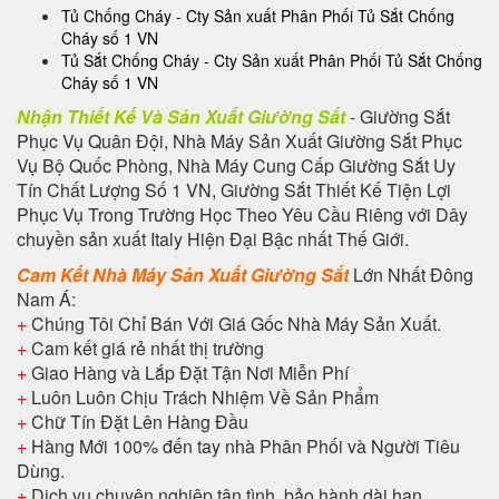
Tủ Chống Cháy - Cty Sản xuất Phân Phối Tủ Sắt Chống
Cháy số 1 VN
Tủ Sắt Chống Cháy - Cty Sản xuất Phân Phối Tủ Sắt Chống
Cháy số 1 VN
Nhận Thiết Kế Và Sản Xuất Giường Sắt
- Giường Sắt
Phục Vụ Quân Đội, Nhà Máy Sản Xuất Giường Sắt Phục
Vụ Bộ Quốc Phòng, Nhà Máy Cung Cấp Giường Sắt Uy
Tín Chất Lượng Số 1 VN, Giường Sắt Thiết Kế Tiện Lợi
Phục Vụ Trong Trường Học Theo Yêu Cầu Riêng với Dây
chuyền sản xuất Italy Hiện Đại Bậc nhất Thế Giới.
Cam Kết Nhà Máy Sản Xuất Giường Sắt
Lớn Nhất Đông
Nam Á:
+
Chúng Tôi Chỉ Bán Với Giá Gốc Nhà Máy Sản Xuất.
+
Cam kết giá rẻ nhất thị trường
+
Giao Hàng và Lắp Đặt Tận Nơi Miễn Phí
+
Luôn Luôn Chịu Trách Nhiệm Về Sản Phẩm
+
Chữ Tín Đặt Lên Hàng Đầu
+
Hàng Mới 100% đến tay nhà Phân Phối và Người Tiêu
Dùng.
+
Dịch vụ chuyên nghiệp tận tình, bảo hành dài hạn