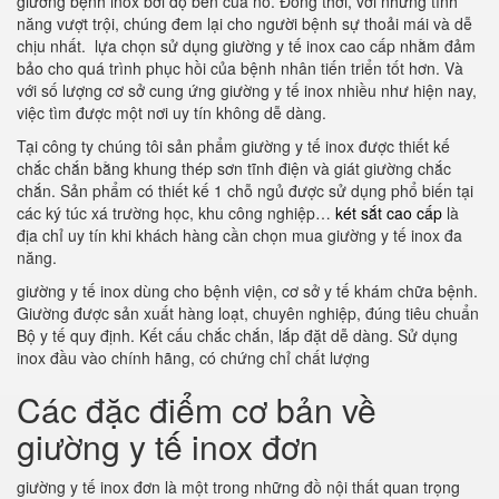
giường bệnh inox bởi độ bền của nó. Đồng thời, với những tính
năng vượt trội, chúng đem lại cho người bệnh sự thoải mái và dễ
chịu nhất. lựa chọn sử dụng giường y tế inox cao cấp nhằm đảm
bảo cho quá trình phục hồi của bệnh nhân tiến triển tốt hơn. Và
với số lượng cơ sở cung ứng giường y tế inox nhiều như hiện nay,
việc tìm được một nơi uy tín không dễ dàng.
Tại công ty chúng tôi sản phẩm giường y tế inox được thiết kế
chắc chắn bằng khung thép sơn tĩnh điện và giát giường chắc
chắn. Sản phẩm có thiết kế 1 chỗ ngủ được sử dụng phổ biến tại
các ký túc xá trường học, khu công nghiệp…
két sắt cao cấp
là
địa chỉ uy tín khi khách hàng cần chọn mua giường y tế inox đa
năng.
giường y tế inox dùng cho bệnh viện, cơ sở y tế khám chữa bệnh.
Giường được sản xuất hàng loạt, chuyên nghiệp, đúng tiêu chuẩn
Bộ y tế quy định. Kết cấu chắc chắn, lắp đặt dễ dàng. Sử dụng
inox đầu vào chính hãng, có chứng chỉ chất lượng
Các đặc điểm cơ bản về
giường y tế inox đơn
giường y tế inox đơn là một trong những đồ nội thất quan trọng