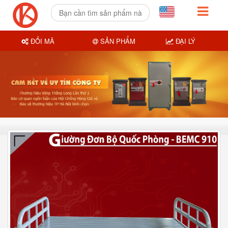
ĐỔI MÃ
SẢN PHẨM
ĐẠI LÝ