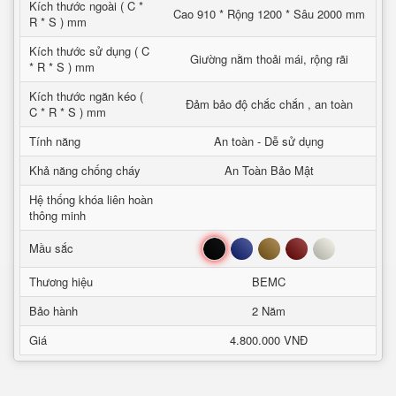
Kích thước ngoài ( C *
Cao 910 * Rộng 1200 * Sâu 2000 mm
R * S ) mm
Kích thước sử dụng ( C
Giường nằm thoải mái, rộng rãi
* R * S ) mm
Kích thước ngăn kéo (
Đảm bảo độ chắc chắn , an toàn
C * R * S ) mm
Tính năng
An toàn - Dễ sử dụng
Khả năng chống cháy
An Toàn Bảo Mật
Hệ thống khóa liên hoàn
thông minh
Đen
Xanh
Nâu
Đỏ
Trắng
Mầu sắc
Thương hiệu
BEMC
Bảo hành
2 Năm
Giá
4.800.000 VNĐ