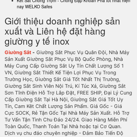
Két Sắt Chống Trộm - Chống Đập Khoan Phá tốt nhất hiện
nay WELKO Safes
Giới thiệu doanh nghiệp sản
xuất và Liên hệ đặt hàng
giường y tế inox
Giường Sắt
-
Giường Sắt Phục Vụ Quân Đội, Nhà Máy
Sản Xuất Giường Sắt Phục Vụ Bộ Quốc Phòng, Nhà
Máy Cung Cấp Giường Sắt Uy Tín Chất Lượng Số 1
VN, Giường Sắt Thiết Kế Tiện Lợi Phục Vụ Trong
Trường Học, Giường Sắt Giá Tốt Nhất Thị Trường,
Giường Sắt Sinh Viên Nội Trú, Kí Túc Xá, Giường Sắt
Sơn Tĩnh Điện Hỗ Trợ Lắp Đặt, FREE SHIP, Đại Lý Cung
Cấp Giường Sắt Tại Hà Nội, Giường Sắt Giá Tốt Uy
Tín, Cam Kêt Chất Lượng Sản Phẩm. Giá Gốc - Giá
Cực SOCK, Rẻ Tận Gốc Tại Nhà Máy Sản Xuất. Hỗ Trợ
Tư Vấn Tận Tình Chu Đáo 24/24. Giao Hàng Miễn Phí
Toàn Quốc, Thanh Toán Tại Nhà hoặc tại Cơ Quan.
Dịch vụ chu đáo chuyên nghiệp - Đảm Bảo Tiến Độ