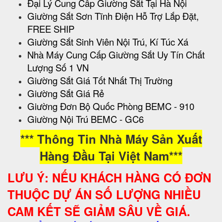
Đại Lý Cung Cấp Giường Sắt Tại Hà Nội
Giường Sắt Sơn Tĩnh Điện Hỗ Trợ Lắp Đặt,
FREE SHIP
Giường Sắt Sinh Viên Nội Trú, Kí Túc Xá
Nhà Máy Cung Cấp Giường Sắt Uy Tín Chất
Lượng Số 1 VN
Giường Sắt Giá Tốt Nhất Thị Trường
Giường Sắt Giá Rẻ
Giường Đơn Bộ Quốc Phòng BEMC - 910
Giường Nội Trú BEMC - GC6
*** Thông Tin Nhà Máy Sản Xuất
Hàng Đầu Tại Việt Nam***
LƯU Ý: NẾU KHÁCH HÀNG CÓ ĐƠN
THUỘC DỰ ÁN SỐ LƯỢNG NHIỀU
CAM KẾT SẼ GIẢM SÂU VỀ GIÁ.