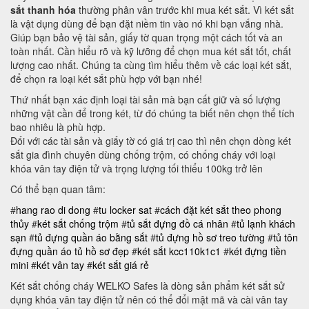
sắt thanh hóa
thường phân vân trước khi mua két sắt. Vì két sắt
là vật dụng dùng để bạn đặt niềm tin vào nó khi bạn vắng nhà.
Giúp bạn bảo vệ tài sản, giấy tờ quan trọng một cách tốt và an
toàn nhất. Cần hiểu rõ và kỹ lưỡng để chọn mua két sắt tốt, chất
lượng cao nhất. Chúng ta cùng tìm hiểu thêm về các loại két sắt,
để chọn ra loại két sắt phù hợp với bạn nhé!
Thứ nhất bạn xác định loại tài sản mà bạn cất giữ và số lượng
những vật cần để trong két, từ đó chúng ta biết nên chọn thể tích
bao nhiêu là phù hợp.
Đối với các tài sản và giấy tờ có giá trị cao thì nên chọn dòng két
sắt gia đình chuyên dùng chống trộm, có chống cháy với loại
khóa vân tay điện tử và trọng lượng tối thiểu 100kg trở lên
Có thể bạn quan tâm:
#
hang rao di dong
#
tu locker sat
#
cách đặt két sắt theo phong
thủy
#
két sắt chống trộm
#
tủ sắt đựng đồ cá nhân
#
tủ lạnh khách
sạn
#
tủ đựng quần áo bằng sắt
#
tủ đựng hồ sơ treo tường
#
tủ tôn
đựng quần áo
tủ hồ sơ đẹp
#
két sắt kcc110k1c1
#
két đựng tiền
mini
#
két vân tay
#
két sắt giá rẻ
Két sắt chống cháy WELKO Safes là dòng sản phẩm két sắt sử
dụng khóa vân tay điện tử nên có thể đổi mật mã và cài vân tay