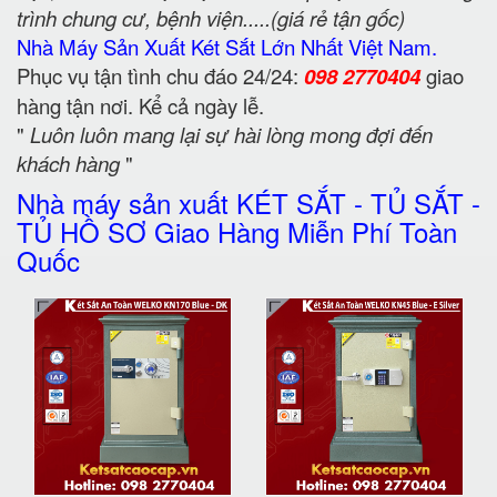
trình chung cư, bệnh viện.....(giá rẻ tận gốc)
Nhà Máy Sản Xuất Két Sắt Lớn Nhất Việt Nam.
Phục vụ tận tình chu đáo 24/24:
098 2770404
giao
hàng tận nơi. Kể cả ngày lễ.
"
Luôn luôn mang lại sự hài lòng mong đợi đến
khách hàng
"
Nhà máy sản xuất KÉT SẮT - TỦ SẮT -
TỦ HỒ SƠ Giao Hàng Miễn Phí Toàn
Quốc