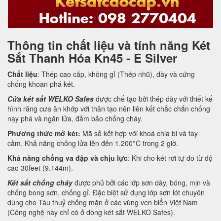
Thông tin chất liệu và tính năng Két
Sắt Thanh Hóa Kn45 - E Silver
Chất liệu
: Thép cao cấp, không gỉ (Thép nhũ), dày và cứng
chống khoan phá két.
Cửa két sắt WELKO Safes
được chế tạo bởi thép dày với thiết kế
hình răng cưa ăn khớp với thân tạo nên liên kết chắc chắn chống
nạy phá và ngăn lửa, đảm bảo chống cháy.
Phương thức mở két:
Mã số kết hợp với khoá chia bi và tay
cầm. Khả năng chống lửa lên đến 1.200°C trong 2 giờ.
Khả năng chống va đập và chịu lực
: Khi cho két rơi tự do từ độ
cao 30feet (9.144m).
Két sắt chống cháy
được phủ bởi các lớp sơn dày, bóng, mịn và
chống bong sơn, chống gỉ. Đặc biệt sử dụng lớp sơn lót chuyên
dùng cho Tàu thuỷ chống mặn ở các vùng ven biển Việt Nam
(Công nghệ này chỉ có ở dòng két sắt WELKO Safes).