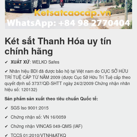
Két sắt Thanh Hóa uy tín
chính hãng
✔
XUẤT XỨ
: WELKO Safes
✔ Nhãn hiệu BDI đã được bảo hộ tại Việt nam do CỤC SỞ HỮU
TRÍ TUỆ CẤP TỪ NĂM 2009 (được Cục Sở Hữu Trí Tuệ cấp theo
quyết định số 3737/QĐ-SHTT ngày 24/2/2009 Chứng nhận nhãn
hiệu số: 120132)
Sản phẩm sản xuất theo tiêu chuẩn Quốc tế:
✔ SGS Iso 9001:2015
✔ Chứng nhận số: VN 16/0059
✔ Chứng nhận VINCAS 049-QMS (IAF)
✔ TCCS 01:2010/VTNH&ATKQ