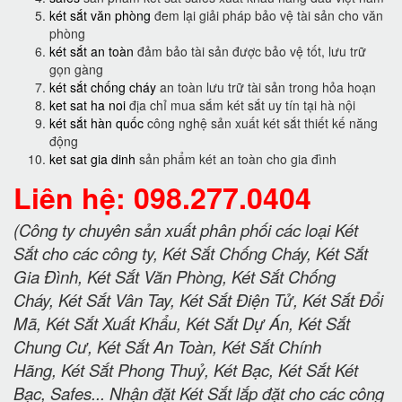
két sắt văn phòng
đem lại giải pháp bảo vệ tài sản cho văn
phòng
két sắt an toàn
đảm bảo tài sản được bảo vệ tốt, lưu trữ
gọn gàng
két sắt chống cháy
an toàn lưu trữ tài sản trong hỏa hoạn
ket sat ha noi
địa chỉ mua sắm két sắt uy tín tại hà nội
két sắt hàn quốc
công nghệ sản xuất két sắt thiết kế năng
động
ket sat gia dinh
sản phẩm két an toàn cho gia đình
Liên hệ: 098.277.0404
(Công ty chuyên sản xuất phân phối các loại Két
Sắt cho các công ty, Két Sắt Chống Cháy, Két Sắt
Gia Đình, Két Sắt Văn Phòng, Két Sắt Chống
Cháy, Két Sắt Vân Tay, Két Sắt Điện Tử, Két Sắt Đổi
Mã, Két Sắt Xuất Khẩu, Két Sắt Dự Án, Két Sắt
Chung Cư, Két Sắt An Toàn, Két Sắt Chính
Hãng, Két Sắt Phong Thuỷ, Két Bạc, Két Sắt Két
Bạc, Safes... Nhận đặt Két Sắt lắp đặt cho các công