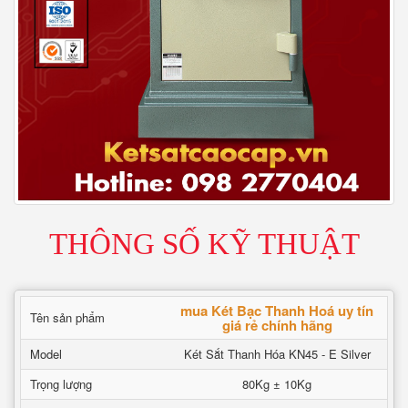
THÔNG SỐ KỸ THUẬT
mua Két Bạc Thanh Hoá uy tín
Tên sản phẩm
giá rẻ chính hãng
Model
Két Sắt Thanh Hóa KN45 - E Silver
Trọng lượng
80Kg ± 10Kg