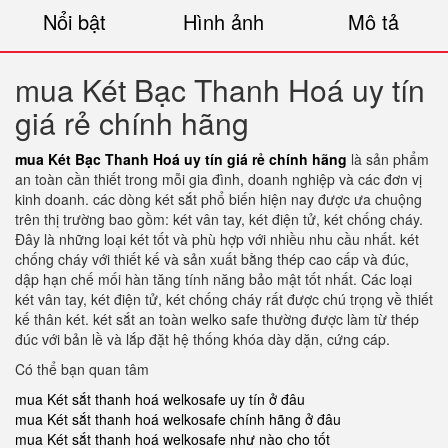
Nổi bật
Hình ảnh
Mô tả
mua Két Bạc Thanh Hoá uy tín
giá rẻ chính hãng
mua Két Bạc Thanh Hoá uy tín giá rẻ chính hãng
là sản phẩm
an toàn cần thiết trong mỗi gia đình, doanh nghiệp và các đơn vị
kinh doanh. các dòng két sắt phổ biến hiện nay được ưa chuộng
trên thị trường bao gồm: két vân tay, két điện tử, két chống cháy.
Đây là những loại két tốt và phù hợp với nhiều nhu cầu nhất. két
chống cháy với thiết kế và sản xuất bằng thép cao cấp và đúc,
dập hạn chế mối hàn tăng tính năng bảo mật tốt nhất. Các loại
két vân tay, két điện tử, két chống cháy rất được chú trọng về thiết
kế thân két. két sắt an toàn welko safe thường được làm từ thép
đúc với bản lề và lắp đặt hệ thống khóa dày dặn, cứng cáp.
Có thể bạn quan tâm
mua Két sắt thanh hoá welkosafe uy tín ở đâu
mua Két sắt thanh hoá welkosafe chính hãng ở đâu
mua Két sắt thanh hoá welkosafe như nào cho tốt