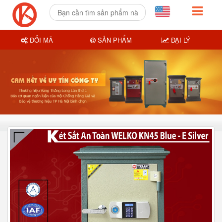
ĐỔI MÃ
SẢN PHẨM
ĐẠI LÝ