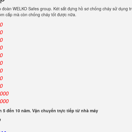
p đoàn WELKO Safes group. Két sắt đựng hồ sơ chống cháy sử dụng tr
trộm cắp mà còn chống cháy tốt được nữa.
00
00
00
00
00
00
00
00
00
.000
.000
 5 đến 10 năm. Vận chuyển trực tiếp từ nhà máy
n