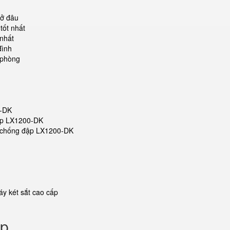
 ở đâu
tốt nhất
 nhất
đình
 phòng
0-DK
đập LX1200-DK
ắt chống đập LX1200-DK
y két sắt cao cấp
ập