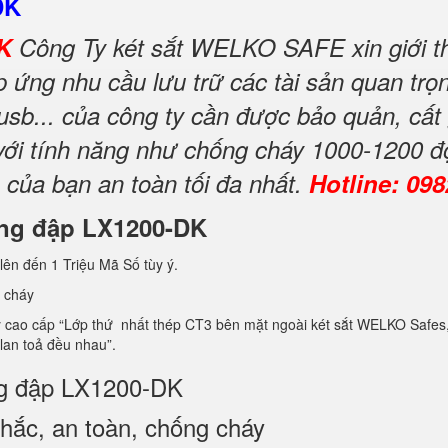
DK
DK
Công Ty két sắt WELKO SAFE xin giới th
ứng nhu cầu lưu trữ các tài sản quan trọng
 usb... của công ty cần được bảo quản, cất
 với tính năng như chống cháy 1000-1200 đ
 của bạn an toàn tối đa nhất.
Hotline: 09
hống đập LX1200-DK
lên đến 1 Triệu Mã Số tùy ý.
 cháy
ao cấp “Lớp thứ nhất thép CT3 bên mặt ngoài két sắt WELKO Safes, lớp 
 lan toả đều nhau”.
ống đập LX1200-DK
ắc, an toàn, chống cháy