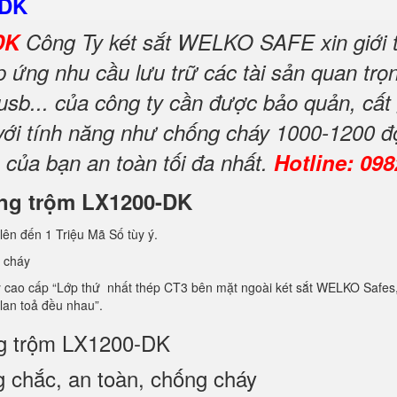
-DK
-DK
Công Ty két sắt WELKO SAFE xin giới t
ứng nhu cầu lưu trữ các tài sản quan trọng
 usb... của công ty cần được bảo quản, cất
 với tính năng như chống cháy 1000-1200 đ
 của bạn an toàn tối đa nhất.
Hotline: 09
hống trộm LX1200-DK
lên đến 1 Triệu Mã Số tùy ý.
 cháy
ao cấp “Lớp thứ nhất thép CT3 bên mặt ngoài két sắt WELKO Safes, lớp 
 lan toả đều nhau”.
ng trộm LX1200-DK
 chắc, an toàn, chống cháy