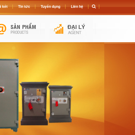
 két
Tin tức
Tuyển dụng
Liên hệ