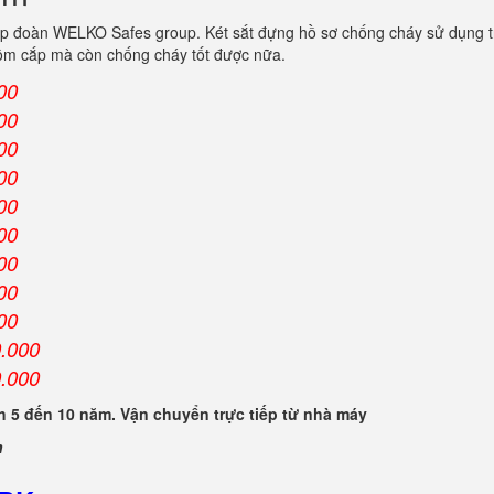
ập đoàn WELKO Safes group. Két sắt đựng hồ sơ chống cháy sử dụng t
trộm cắp mà còn chống cháy tốt được nữa.
00
00
00
00
00
00
00
00
00
0.000
0.000
 5 đến 10 năm. Vận chuyển trực tiếp từ nhà máy
n