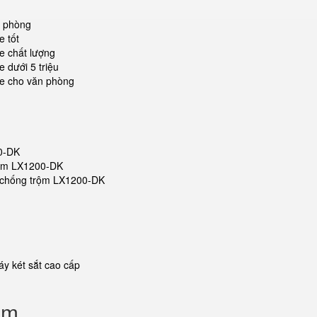
n phòng
e tốt
e chất lượng
 dưới 5 triệu
fe cho văn phòng
00-DK
trộm LX1200-DK
ắt chống trộm LX1200-DK
y két sắt cao cấp
ộm