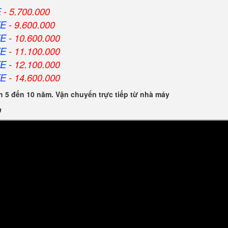
E
- 5.700.000
FE
- 9.600.000
FE
- 10.600.000
FE
- 11.100.000
FE
- 12.100.000
FE
- 14.600.000
 5 đến 10 năm. Vận chuyển trực tiếp từ nhà máy
n