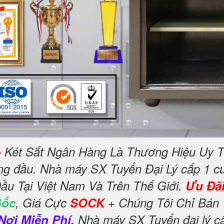
-
Két Sắt Ngân Hàng Là Thương Hiệu Uy T
àng đầu. Nhà máy SX Tuyển Đại Lý cấp 1 c
ầu Tại Việt Nam Và Trên Thế Giới.
Ưu Đã
Gốc
, Giá Cực
SOCK
+ Chúng Tôi Chỉ Bán 
Nơi Miễn Phí.
Nhà máy SX Tuyển đại lý cấ