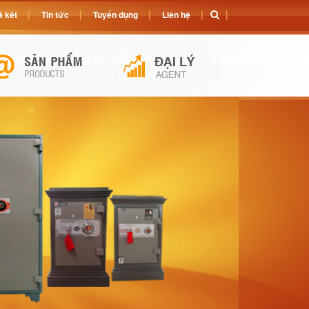
 két
Tin tức
Tuyển dụng
Liên hệ