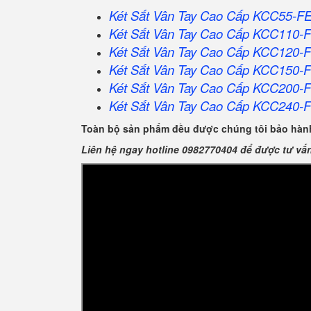
Két Sắt Vân Tay Cao Cấp KCC55-F
Két Sắt Vân Tay Cao Cấp KCC110-
Két Sắt Vân Tay Cao Cấp KCC120-
Két Sắt Vân Tay Cao Cấp KCC150-
Két Sắt Vân Tay Cao Cấp KCC200-
Két Sắt Vân Tay Cao Cấp KCC240-
Toàn bộ sản phẩm đều được chúng tôi bảo hành
Liên hệ ngay hotline 0982770404 để được tư vấ