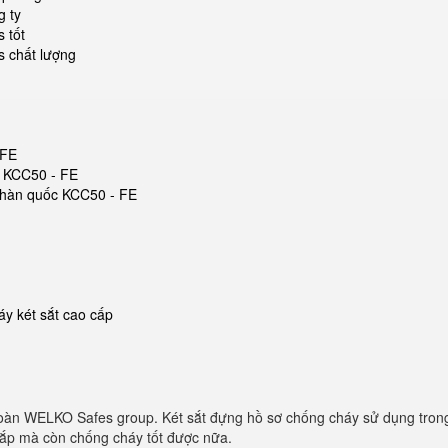
g ty
 tốt
s chất lượng
 FE
c KCC50 - FE
ắt hàn quốc KCC50 - FE
y két sắt cao cấp
oàn WELKO Safes group. Két sắt đựng hồ sơ chống cháy sử dụng trong
 cắp mà còn chống cháy tốt được nữa.