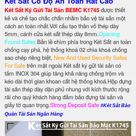
Két Sắt Có Độ An Toàn Rất Cao
Két Sắt Ký Gửi Tài Sản BEMC K1745
được thiết
kế và chế tạo chắc chắn nhằm bảo vệ tài sản một
cách an toàn nhất.Với cấu tạo thân vỏ thép dày
5mm, cánh cửa két sắt thép dày 8mm.
Opening
Found Safes
Bản lề chìm phía trong Két Sắt an toàn
chống cạy phá, hệ thống khoá 02 chìa khoá chống
sao chép riêng biệt,
New And Used Security Safes
For Sale
trên mặt ngoài Két sắt ký gửi tài sản có
tấm INOX 304 giúp tăng khả năng chống trộm và
kéo dài thời gian khoan cắt hệ thống khoá.Hộp đựng
tài sản thép dày dặn phủ nhung với kích thước rộng
rãi cho quý khách hàng đảm bảo đựng tài sản và
giấy tờ quan trọng.
Strong Deposit Safe
#Két Sắt Bảo
Quản Tài Sản Ngân Hàng