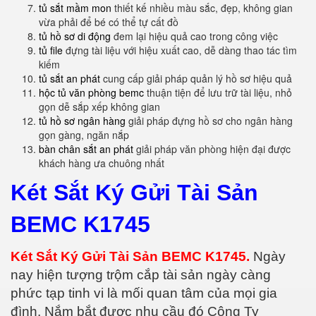
tủ sắt mầm mon
thiết kế nhiều màu sắc, đẹp, không gian
vừa phải để bé có thể tự cất đồ
tủ hồ sơ di động
đem lại hiệu quả cao trong công việc
tủ file
đựng tài liệu với hiệu xuất cao, dễ dàng thao tác tìm
kiếm
tủ sắt an phát
cung cấp giải pháp quản lý hồ sơ hiệu quả
hộc tủ văn phòng bemc
thuận tiện để lưu trữ tài liệu, nhỏ
gọn dễ sắp xếp không gian
tủ hồ sơ ngân hàng
giải pháp đựng hồ sơ cho ngân hàng
gọn gàng, ngăn nắp
bàn chân sắt an phát
giải pháp văn phòng hiện đại được
khách hàng ưa chuông nhất
Két Sắt Ký Gửi Tài Sản
BEMC K1745
Két Sắt Ký Gửi Tài Sản BEMC K1745.
Ngày
nay hiện tượng trộm cắp tài sản ngày càng
phức tạp tinh vi là mối quan tâm của mọi gia
đình. Nắm bắt được nhu cầu đó Công Ty