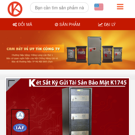
ĐỔI MÃ
SẢN PHẨM
ĐẠI LÝ