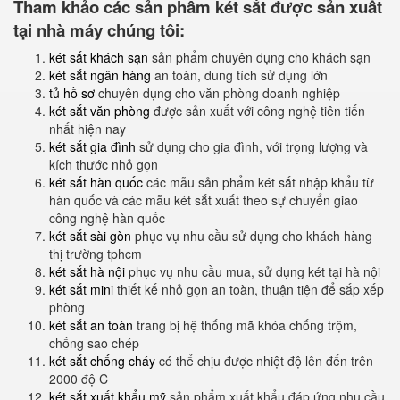
Tham khảo các sản phẩm két sắt được sản xuất
tại nhà máy chúng tôi:
két sắt khách sạn
sản phẩm chuyên dụng cho khách sạn
két sắt ngân hàng
an toàn, dung tích sử dụng lớn
tủ hồ sơ
chuyên dụng cho văn phòng doanh nghiệp
két sắt văn phòng
được sản xuất với công nghệ tiên tiến
nhất hiện nay
két sắt gia đình
sử dụng cho gia đình, với trọng lượng và
kích thước nhỏ gọn
két sắt hàn quốc
các mẫu sản phẩm két sắt nhập khẩu từ
hàn quốc và các mẫu két sắt xuất theo sự chuyển giao
công nghệ hàn quốc
két sắt sài gòn
phục vụ nhu cầu sử dụng cho khách hàng
thị trường tphcm
két sắt hà nội
phục vụ nhu cầu mua, sử dụng két tại hà nội
két sắt mini
thiết kế nhỏ gọn an toàn, thuận tiện để sắp xếp
phòng
két sắt an toàn
trang bị hệ thống mã khóa chống trộm,
chống sao chép
két sắt chống cháy
có thể chịu được nhiệt độ lên đến trên
2000 độ C
két sắt xuất khẩu mỹ
sản phẩm xuất khẩu đáp ứng nhu cầu