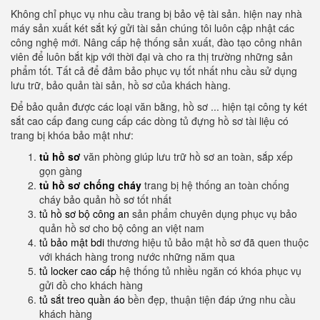
Không chỉ phục vụ nhu cầu trang bị bảo vệ tài sản. hiện nay nhà
máy sản xuất két sắt ký gửi tài sản chúng tôi luôn cập nhật các
công nghệ mới. Nâng cấp hệ thống sản xuất, đào tạo công nhân
viên để luôn bắt kịp với thời đại và cho ra thị trường những sản
phẩm tốt. Tất cả để đảm bảo phục vụ tốt nhất nhu cầu sử dụng
lưu trữ, bảo quản tài sản, hồ sơ của khách hàng.
Để bảo quản được các loại văn bằng, hồ sơ ... hiện tại công ty két
sắt cao cấp đang cung cấp các dòng tủ đựng hồ sơ tài liệu có
trang bị khóa bảo mật như:
tủ hồ sơ
văn phòng giúp lưu trữ hồ sơ an toàn, sắp xếp
gọn gàng
tủ hồ sơ chống cháy
trang bị hệ thống an toàn chống
cháy bảo quản hồ sơ tốt nhất
tủ hồ sơ bộ công an
sản phẩm chuyên dụng phục vụ bảo
quản hồ sơ cho bộ công an việt nam
tủ bảo mật bdi
thương hiệu tủ bảo mật hồ sơ đã quen thuộc
với khách hàng trong nước những năm qua
tủ locker cao cấp
hệ thống tủ nhiều ngăn có khóa phục vụ
gửi đồ cho khách hàng
tủ sắt treo quần áo
bền đẹp, thuận tiện đáp ứng nhu cầu
khách hàng