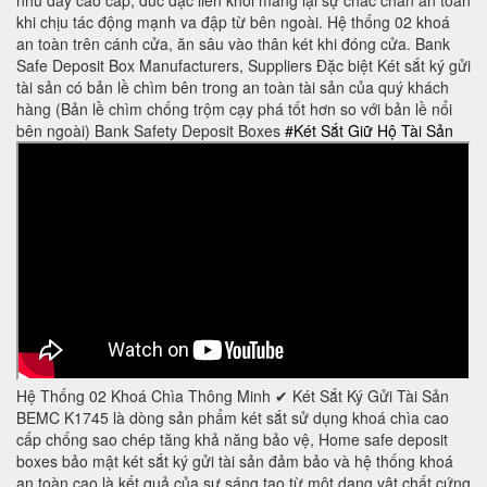
khi chịu tác động mạnh va đập từ bên ngoài. Hệ thống 02 khoá
an toàn trên cánh cửa, ăn sâu vào thân két khi đóng cửa. Bank
Safe Deposit Box Manufacturers, Suppliers Đặc biệt Két sắt ký gửi
tài sản có bản lề chìm bên trong an toàn tài sản của quý khách
hàng (Bản lề chìm chống trộm cạy phá tốt hơn so với bản lề nổi
bên ngoài) Bank Safety Deposit Boxes
#Két Sắt Giữ Hộ Tài Sản
Hệ Thống 02 Khoá Chìa Thông Minh ✔ Két Sắt Ký Gửi Tài Sản
BEMC K1745 là dòng sản phẩm két sắt sử dụng khoá chìa cao
cấp chống sao chép tăng khả năng bảo vệ, Home safe deposit
boxes bảo mật két sắt ký gửi tài sản đảm bảo và hệ thống khoá
an toàn cao là kết quả của sự sáng tạo từ một dạng vật chất cứng