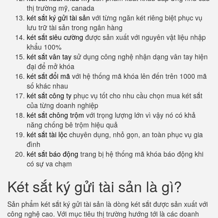
thị trường mỹ, canada
két sắt ký gửi tài sản
với từng ngăn két riêng biệt phục vụ
lưu trữ tài sản trong ngân hàng
két sắt siêu cường
được sản xuất với nguyên vật liệu nhập
khẩu 100%
két sắt vân tay
sử dụng công nghệ nhận dạng vân tay hiện
đại để mở khóa
két sắt đổi mã
với hệ thống mã khóa lên đến trên 1000 mã
số khác nhau
két sắt công ty
phục vụ tốt cho nhu cầu chọn mua két sắt
của từng doanh nghiệp
két sắt chông trộm
với trọng lượng lớn vì vậy nó có khả
năng chống bê trộm hiệu quả
két sắt tài lộc
chuyên dụng, nhỏ gọn, an toàn phục vụ gia
đình
két sắt báo động
trang bị hệ thống mã khóa báo động khi
có sự va chạm
Két sắt ký gửi tài sản là gì?
Sản phẩm két sắt ký gửi tài sản là dòng két sắt được sản xuất với
công nghệ cao. Với mục tiêu thị trường hướng tới là các doanh