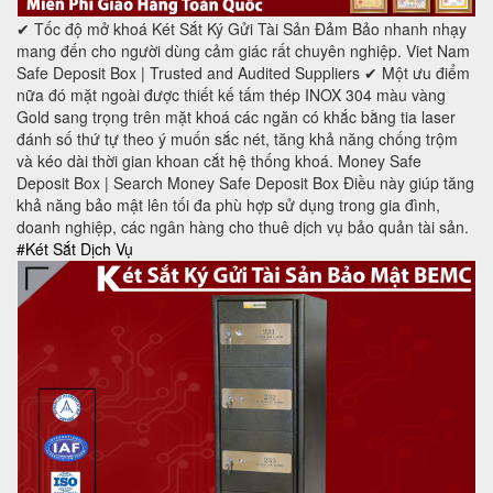
✔ Tốc độ mở khoá Két Sắt Ký Gửi Tài Sản Đảm Bảo nhanh nhạy
mang đến cho người dùng cảm giác rất chuyên nghiệp. Viet Nam
Safe Deposit Box | Trusted and Audited Suppliers ✔ Một ưu điểm
nữa đó mặt ngoài được thiết kế tấm thép INOX 304 màu vàng
Gold sang trọng trên mặt khoá các ngăn có khắc bằng tia laser
đánh số thứ tự theo ý muốn sắc nét, tăng khả năng chống trộm
và kéo dài thời gian khoan cắt hệ thống khoá. Money Safe
Deposit Box | Search Money Safe Deposit Box Điều này giúp tăng
khả năng bảo mật lên tối đa phù hợp sử dụng trong gia đình,
doanh nghiệp, các ngân hàng cho thuê dịch vụ bảo quản tài sản.
#Két Sắt Dịch Vụ