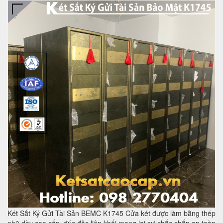
Két Sắt Ký Gửi Tài Sản BEMC K1745 Cửa két được làm bằng thép
nhũ dày cao cấp, đúc đặc liên khối mang lại sự chắc chắn an toàn