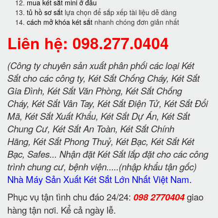
mua két sắt mini ở đâu
tủ hồ sơ sắt
lựa chọn để sắp xếp tài liệu dễ dàng
cách mở khóa két sắt
nhanh chóng đơn giản nhất
Liên hệ: 098.277.0404
(Công ty chuyên sản xuất phân phối các loại Két
Sắt cho các công ty, Két Sắt Chống Cháy, Két Sắt
Gia Đình, Két Sắt Văn Phòng, Két Sắt Chống
Cháy, Két Sắt Vân Tay, Két Sắt Điện Tử, Két Sắt Đổi
Mã, Két Sắt Xuất Khẩu, Két Sắt Dự Án, Két Sắt
Chung Cư, Két Sắt An Toàn, Két Sắt Chính
Hãng, Két Sắt Phong Thuỷ, Két Bạc, Két Sắt Két
Bạc, Safes... Nhận đặt Két Sắt lắp đặt cho các công
trình chung cư, bệnh viện.....(nhập khẩu tận gốc)
Nhà Máy Sản Xuất Két Sắt Lớn Nhất Việt Nam.
Phục vụ tận tình chu đáo 24/24:
098 2770404
giao
hàng tận nơi. Kể cả ngày lễ.