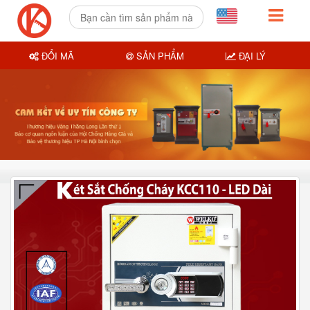
ĐỔI MÃ
SẢN PHẨM
ĐẠI LÝ