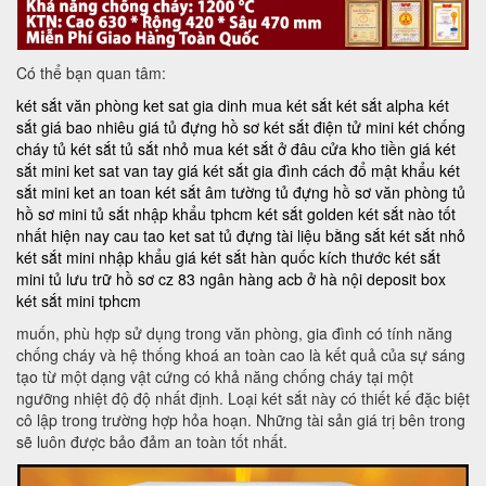
Có thể bạn quan tâm:
két sắt văn phòng
ket sat gia dinh
mua két sắt
két sắt alpha
két
sắt giá bao nhiêu
giá tủ đựng hồ sơ
két sắt điện tử mini
két chống
cháy
tủ két sắt
tủ sắt nhỏ
mua két sắt ở đâu
cửa kho tiền
giá két
sắt mini
ket sat van tay
giá két sắt gia đình
cách đổ mật khẩu két
sắt mini
ket an toan
két sắt âm tường
tủ đựng hồ sơ văn phòng
tủ
hồ sơ mini
tủ sắt nhập khẩu tphcm
két sắt golden
két sắt nào tốt
nhất hiện nay
cau tao ket sat
tủ đựng tài liệu bằng sắt
két sắt nhỏ
két sắt mini nhập khẩu
giá két sắt hàn quốc
kích thước két sắt
mini
tủ lưu trữ hồ sơ
cz 83
ngân hàng acb ở hà nội
deposit box
két sắt mini tphcm
muốn, phù hợp sử dụng trong văn phòng, gia đình có tính năng
chống cháy và hệ thống khoá an toàn cao là kết quả của sự sáng
tạo từ một dạng vật cứng có khả năng chống cháy tại một
ngưỡng nhiệt độ độ nhất định. Loại két sắt này có thiết kế đặc biệt
cô lập trong trường hợp hỏa hoạn. Những tài sản giá trị bên trong
sẽ luôn được bảo đảm an toàn tốt nhất.