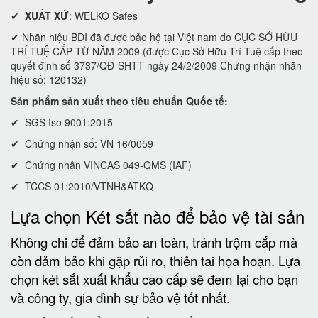
✔
XUẤT XỨ
: WELKO Safes
✔ Nhãn hiệu BDI đã được bảo hộ tại Việt nam do CỤC SỞ HỮU
TRÍ TUỆ CẤP TỪ NĂM 2009 (được Cục Sở Hữu Trí Tuệ cấp theo
quyết định số 3737/QĐ-SHTT ngày 24/2/2009 Chứng nhận nhãn
hiệu số: 120132)
Sản phẩm sản xuất theo tiêu chuẩn Quốc tế:
✔ SGS Iso 9001:2015
✔ Chứng nhận số: VN 16/0059
✔ Chứng nhận VINCAS 049-QMS (IAF)
✔ TCCS 01:2010/VTNH&ATKQ
Lựa chọn Két sắt nào để bảo vệ tài sản
Không chi để đảm bảo an toàn, tránh trộm cắp mà
còn đảm bảo khi gặp rủi ro, thiên tai họa hoạn. Lựa
chọn két sắt xuất khẩu cao cấp sẽ đem lại cho bạn
và công ty, gia đình sự bảo vệ tốt nhất.