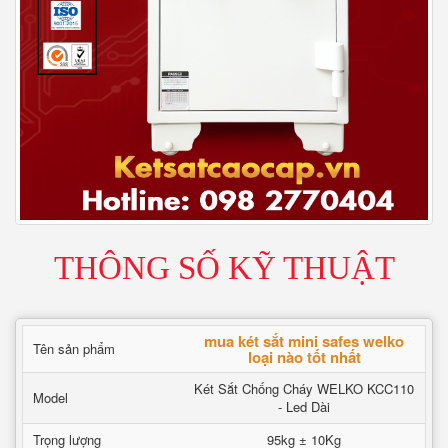
THÔNG SỐ KỸ THUẬT
mua két sắt mini safes welko
Tên sản phẩm
loại nào tốt nhất
Két Sắt Chống Cháy WELKO KCC110
Model
- Led Dài
Trọng lượng
95kg ± 10Kg