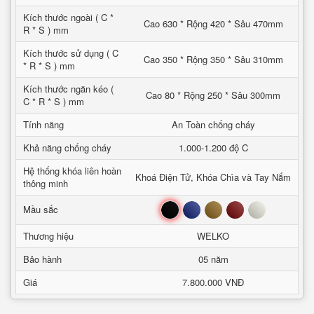
Kích thước ngoài ( C *
Cao 630 * Rộng 420 * Sâu 470mm
R * S ) mm
Kích thước sử dụng ( C
Cao 350 * Rộng 350 * Sâu 310mm
* R * S ) mm
Kích thước ngăn kéo (
Cao 80 * Rộng 250 * Sâu 300mm
C * R * S ) mm
Tính năng
An Toàn chống cháy
Khả năng chống cháy
1.000-1.200 độ C
Hệ thống khóa liên hoàn
Khoá Điện Tử, Khóa Chìa và Tay Nắm
thông minh
Đen
Xanh
Nâu
Đỏ
Trắng
Mầu sắc
Thương hiệu
WELKO
Bảo hành
05 năm
Giá
7.800.000 VNĐ