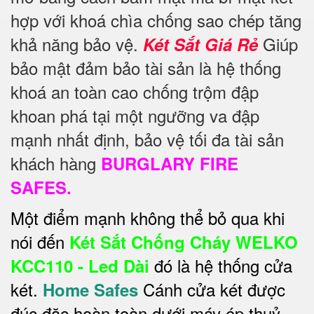
hợp với khoá chìa chống sao chép tăng
khả năng bảo vệ.
Giúp
Két Sắt Giá Rẻ
bảo mật đảm bảo tài sản là hệ thống
khoá an toàn cao chống trộm đập
khoan phá tại một ngưỡng va đập
mạnh nhất định, bảo vệ tối đa tài sản
khách hàng
BURGLARY FIRE
SAFES.
Một điểm mạnh không thể bỏ qua khi
nói đến
Két Sắt Chống Cháy WELKO
đó là hệ thống cửa
KCC110 - Led Dài
két.
Cánh cửa két được
Home Safes
đúc đặc hoàn toàn dưới máy ép thuỷ