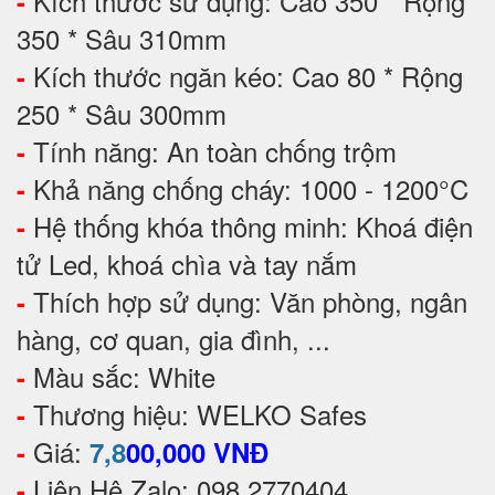
Kích thước sử dụng: Cao 350 * Rộng
-
350 * Sâu 310mm
Kích thước ngăn kéo: Cao 80 * Rộng
-
250 * Sâu 300mm
Tính năng: An toàn chống trộm
-
Khả năng chống cháy: 1000 - 1200°C
-
Hệ thống khóa thông minh: Khoá điện
-
tử Led, khoá chìa và tay nắm
Thích hợp sử dụng: Văn phòng, ngân
-
hàng, cơ quan, gia đình, ...
Màu sắc: White
-
Thương hiệu: WELKO Safes
-
Giá:
-
7,8
00,000 VNĐ
Liên Hệ Zalo: 098 2770404
-