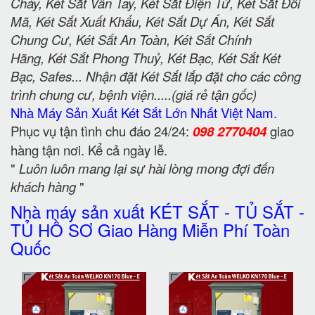
Cháy, Két Sắt Vân Tay, Két Sắt Điện Tử, Két Sắt Đổi
Mã, Két Sắt Xuất Khẩu, Két Sắt Dự Án, Két Sắt
Chung Cư, Két Sắt An Toàn, Két Sắt Chính
Hãng, Két Sắt Phong Thuỷ, Két Bạc, Két Sắt Két
Bạc, Safes... Nhận đặt Két Sắt lắp đặt cho các công
trình chung cư, bệnh viện.....(giá rẻ tận gốc)
Nhà Máy Sản Xuất Két Sắt Lớn Nhất Việt Nam.
Phục vụ tận tình chu đáo 24/24:
098 2770404
giao
hàng tận nơi. Kể cả ngày lễ.
"
Luôn luôn mang lại sự hài lòng mong đợi đến
khách hàng
"
Nhà máy sản xuất KÉT SẮT - TỦ SẮT -
TỦ HỒ SƠ Giao Hàng Miễn Phí Toàn
Quốc