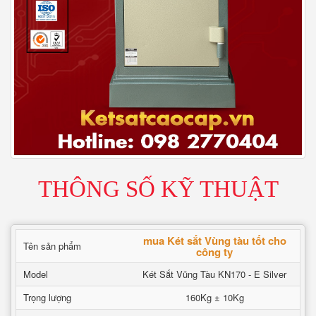
THÔNG SỐ KỸ THUẬT
mua Két sắt Vùng tàu tốt cho
Tên sản phẩm
công ty
Model
Két Sắt Vũng Tàu KN170 - E Silver
Trọng lượng
160Kg ± 10Kg