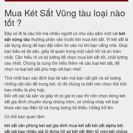
Mua Két Sắt Vũng tàu loại nào
tốt ?
Đây có lẽ là câu hỏi mà nhiều người có nhu cầu sắm một cái
két
sắt vũng tàu
thường phân vân trước khi mua két sắt. Vì két sắt là
vật dụng dùng để bạn đặt niềm tin vào nó khi bạn vắng nhà. Giúp
bạn bảo vệ tài sản, giấy tờ quan trọng một cách tốt và an toàn
nhất. Cần hiểu rõ và kỹ lưỡng để chọn mua két sắt tốt, chất lượng
cao nhất. Chúng ta cùng tìm hiểu thêm về các loại két sắt, để
chọn ra loại két sắt phù hợp với bạn nhé!
Thứ nhất bạn xác định loại tài sản mà bạn cất giữ và số lượng
những vật cần để trong két, từ đó chúng ta biết nên chọn thể tích
bao nhiêu là phù hợp.
Đối với các tài sản và giấy tờ có giá trị cao thì nên chọn dòng két
sắt gia đình chuyên dùng chống trộm, có chống cháy với loại
khóa vân tay điện tử và trọng lượng tối thiểu 100kg trở lên
Có thể bạn quan tâm:
két sắt văn phòng
ket sat gia dinh
mua két sắt
két sắt alpha
két
sắt giá bao nhiêu
giá tủ đựng hồ sơ
két sắt điện tử mini
két chống