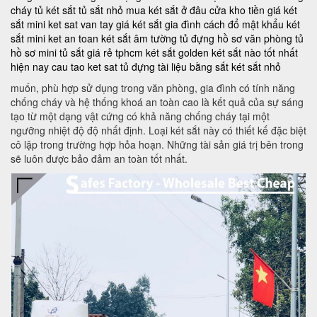
cháy
tủ két sắt
tủ sắt nhỏ
mua két sắt ở đâu
cửa kho tiền
giá két
sắt mini
ket sat van tay
giá két sắt gia đình
cách đổ mật khẩu két
sắt mini
ket an toan
két sắt âm tường
tủ đựng hồ sơ văn phòng
tủ
hồ sơ mini
tủ sắt giá rẻ tphcm
két sắt golden
két sắt nào tốt nhất
hiện nay
cau tao ket sat
tủ đựng tài liệu bằng sắt
két sắt nhỏ
muốn, phù hợp sử dụng trong văn phòng, gia đình có tính năng
chống cháy và hệ thống khoá an toàn cao là kết quả của sự sáng
tạo từ một dạng vật cứng có khả năng chống cháy tại một
ngưỡng nhiệt độ độ nhất định. Loại két sắt này có thiết kế đặc biệt
cô lập trong trường hợp hỏa hoạn. Những tài sản giá trị bên trong
sẽ luôn được bảo đảm an toàn tốt nhất.