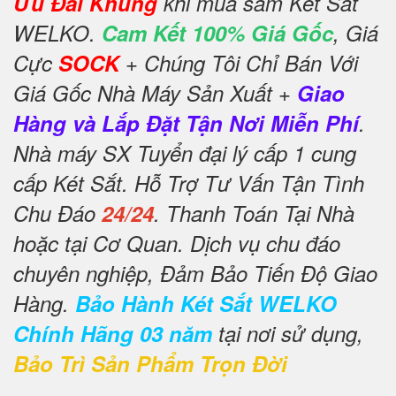
Ưu Đãi Khủng
khi mua sắm Két Sắt
WELKO.
Cam Kết 100% Giá Gốc
, Giá
Cực
SOCK
+ Chúng Tôi Chỉ Bán Với
Giá Gốc Nhà Máy Sản Xuất +
Giao
Hàng và Lắp Đặt Tận Nơi Miễn Phí
.
Nhà máy SX Tuyển đại lý cấp 1 cung
cấp Két Sắt. Hỗ Trợ Tư Vấn Tận Tình
Chu Đáo
24/24
. Thanh Toán Tại Nhà
hoặc tại Cơ Quan. Dịch vụ chu đáo
chuyên nghiệp, Đảm Bảo Tiến Độ Giao
Hàng.
Bảo Hành Két Sắt WELKO
Chính Hãng 03 năm
tại nơi sử dụng,
Bảo Trì Sản Phẩm Trọn Đời