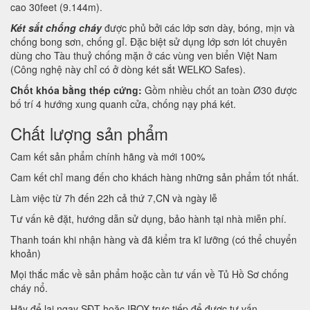
cao 30feet (9.144m).
Két sắt chống cháy
được phủ bởi các lớp sơn dày, bóng, mịn và
chống bong sơn, chống gỉ. Đặc biệt sử dụng lớp sơn lót chuyên
dùng cho Tàu thuỷ chống mặn ở các vùng ven biển Việt Nam
(Công nghệ này chỉ có ở dòng két sắt WELKO Safes).
Chốt khóa bằng thép cứng:
Gồm nhiều chốt an toàn Ø30 được
bố trí 4 hướng xung quanh cửa, chống nạy phá két.
Chất lượng sản phẩm
Cam kết sản phẩm chính hãng và mới 100%
Cam kết chỉ mang đến cho khách hàng những sản phẩm tốt nhất.
Làm việc từ 7h đến 22h cả thứ 7,CN và ngày lễ
Tư vấn kê đặt, hướng dẫn sử dụng, bảo hành tại nhà miễn phí.
Thanh toán khi nhận hàng và đã kiểm tra kĩ lưỡng (có thể chuyển
khoản)
Mọi thắc mắc về sản phẩm hoặc cần tư vấn về Tủ Hồ Sơ chống
cháy nổ.
Hãy để lại ngay SĐT hoặc IBOX trực tiếp để được tư vấn.