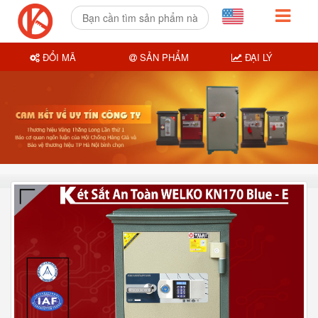
ĐỔI MÃ
SẢN PHẨM
ĐẠI LÝ