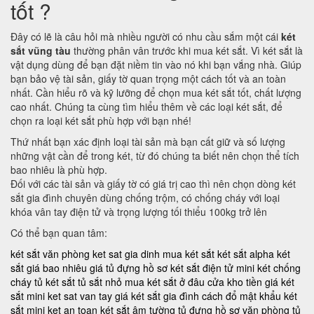
tốt ?
Đây có lẽ là câu hỏi mà nhiều người có nhu cầu sắm một cái
két
sắt vũng tàu
thường phân vân trước khi mua két sắt. Vì két sắt là
vật dụng dùng để bạn đặt niềm tin vào nó khi bạn vắng nhà. Giúp
bạn bảo vệ tài sản, giấy tờ quan trọng một cách tốt và an toàn
nhất. Cần hiểu rõ và kỹ lưỡng để chọn mua két sắt tốt, chất lượng
cao nhất. Chúng ta cùng tìm hiểu thêm về các loại két sắt, để
chọn ra loại két sắt phù hợp với bạn nhé!
Thứ nhất bạn xác định loại tài sản mà bạn cất giữ và số lượng
những vật cần để trong két, từ đó chúng ta biết nên chọn thể tích
bao nhiêu là phù hợp.
Đối với các tài sản và giấy tờ có giá trị cao thì nên chọn dòng két
sắt gia đình chuyên dùng chống trộm, có chống cháy với loại
khóa vân tay điện tử và trọng lượng tối thiểu 100kg trở lên
Có thể bạn quan tâm:
két sắt văn phòng
ket sat gia dinh
mua két sắt
két sắt alpha
két
sắt giá bao nhiêu
giá tủ đựng hồ sơ
két sắt điện tử mini
két chống
cháy
tủ két sắt
tủ sắt nhỏ
mua két sắt ở đâu
cửa kho tiền
giá két
sắt mini
ket sat van tay
giá két sắt gia đình
cách đổ mật khẩu két
sắt mini
ket an toan
két sắt âm tường
tủ đựng hồ sơ văn phòng
tủ