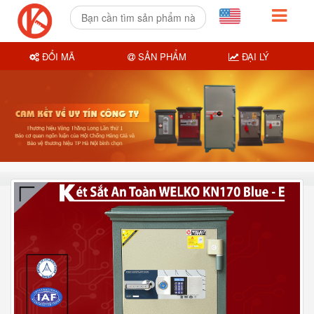
ĐỔI MÃ
SẢN PHẨM
ĐẠI LÝ