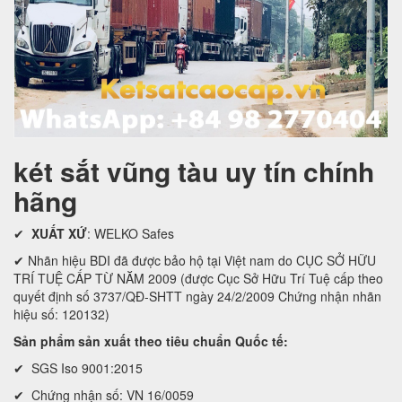
két sắt vũng tàu uy tín chính
hãng
✔
XUẤT XỨ
: WELKO Safes
✔ Nhãn hiệu BDI đã được bảo hộ tại Việt nam do CỤC SỞ HỮU
TRÍ TUỆ CẤP TỪ NĂM 2009 (được Cục Sở Hữu Trí Tuệ cấp theo
quyết định số 3737/QĐ-SHTT ngày 24/2/2009 Chứng nhận nhãn
hiệu số: 120132)
Sản phẩm sản xuất theo tiêu chuẩn Quốc tế:
✔ SGS Iso 9001:2015
✔ Chứng nhận số: VN 16/0059