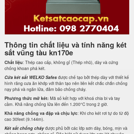
Thông tin chất liệu và tính năng két
sắt vũng tàu kn170e
Chất liệu
: Thép cao cấp, không gỉ (Thép nhũ), dày và cứng
chống khoan phá két.
Cửa két sắt WELKO Safes
được chế tạo bởi thép dày với thiết kế
hình răng cưa ăn khớp với thân tạo nên liên kết chắc chắn chống
nạy phá và ngăn lửa, đảm bảo chống cháy.
Phương thức mở két:
Mã số kết hợp với khoá chia bi và tay
cầm. Khả năng chống lửa lên đến 1.200°C trong 2 giờ.
Khả năng chống va đập và chịu lực
: Khi cho két rơi tự do từ độ
cao 30feet (9.144m).
Két sắt chống cháy
được phủ bởi các lớp sơn dày, bóng, mịn và
chống bong sơn, chống gỉ. Đặc biệt sử dụng lớp sơn lót chuyên