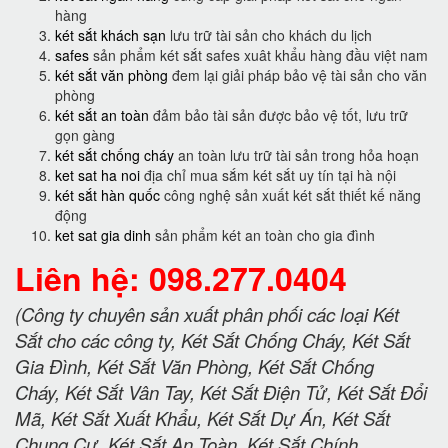
hàng
két sắt khách sạn
lưu trữ tài sản cho khách du lịch
safes
sản phẩm két sắt safes xuât khẩu hàng đầu việt nam
két sắt văn phòng
đem lại giải pháp bảo vệ tài sản cho văn
phòng
két sắt an toàn
đảm bảo tài sản được bảo vệ tốt, lưu trữ
gọn gàng
két sắt chống cháy
an toàn lưu trữ tài sản trong hỏa hoạn
ket sat ha noi
địa chỉ mua sắm két sắt uy tín tại hà nội
két sắt hàn quốc
công nghệ sản xuất két sắt thiết kế năng
động
ket sat gia dinh
sản phẩm két an toàn cho gia đình
Liên hệ: 098.277.0404
(Công ty chuyên sản xuất phân phối các loại Két
Sắt cho các công ty, Két Sắt Chống Cháy, Két Sắt
Gia Đình, Két Sắt Văn Phòng, Két Sắt Chống
Cháy, Két Sắt Vân Tay, Két Sắt Điện Tử, Két Sắt Đổi
Mã, Két Sắt Xuất Khẩu, Két Sắt Dự Án, Két Sắt
Chung Cư, Két Sắt An Toàn, Két Sắt Chính