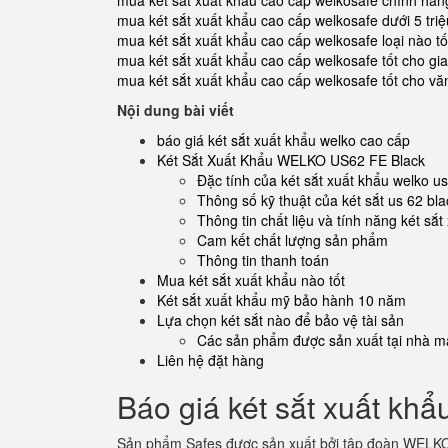
mua két sắt xuất khẩu cao cấp welkosafe chính hãn
mua két sắt xuất khẩu cao cấp welkosafe dưới 5 triệ
mua két sắt xuất khẩu cao cấp welkosafe loại nào tố
mua két sắt xuất khẩu cao cấp welkosafe tốt cho gia
mua két sắt xuất khẩu cao cấp welkosafe tốt cho v
Nội dung bài viết
báo giá két sắt xuất khẩu welko cao cấp
Két Sắt Xuất Khẩu WELKO US62 FE Black
Đặc tính của két sắt xuất khẩu welko u
Thông số kỹ thuật của két sắt us 62 bla
Thông tin chất liệu và tính năng két sắt
Cam kết chất lượng sản phẩm
Thông tin thanh toán
Mua két sắt xuất khẩu nào tốt
Két sắt xuất khẩu mỹ bảo hành 10 năm
Lựa chọn két sắt nào để bảo vệ tài sản
Các sản phẩm được sản xuất tại nhà má
Liên hệ đặt hàng
Báo giá két sắt xuất khẩ
Sản phẩm Safes được sản xuất bởi tập đoàn WELKO 