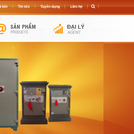
 két
Tin tức
Tuyển dụng
Liên hệ