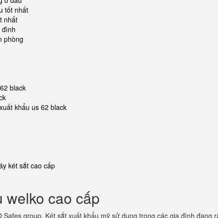
g ở đâu
u tốt nhất
t nhất
 đình
ăn phòng
s62 black
ck
 xuất khẩu us 62 black
y két sắt cao cấp
u welko cao cấp
Safes group. Két sắt xuất khẩu mỹ sử dụng trong các gia đình đang r