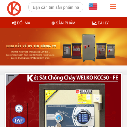
ĐỔI MÃ
SẢN PHẨM
ĐẠI LÝ