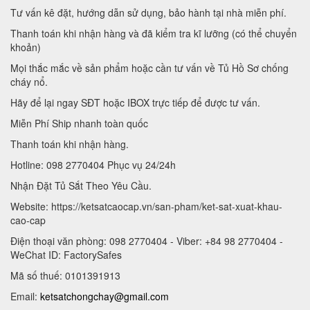
Tư vấn kê đặt, hướng dẫn sử dụng, bảo hành tại nhà miễn phí.
Thanh toán khi nhận hàng và đã kiểm tra kĩ lưỡng (có thể chuyển
khoản)
Mọi thắc mắc về sản phẩm hoặc cần tư vấn về Tủ Hồ Sơ chống
cháy nổ.
Hãy để lại ngay SĐT hoặc IBOX trực tiếp để được tư vấn.
Miễn Phí Ship nhanh toàn quốc
Thanh toán khi nhận hàng.
Hotline: 098 2770404 Phục vụ 24/24h
Nhận Đặt Tủ Sắt Theo Yêu Cầu.
Website: https://ketsatcaocap.vn/san-pham/ket-sat-xuat-khau-
cao-cap
Điện thoại văn phòng: 098 2770404 - Viber: +84 98 2770404 -
WeChat ID: FactorySafes
Mã số thuế: 0101391913
Email:
ketsatchongchay@gmail.com