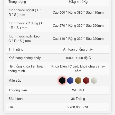
Trọng lượng
50kg ± 10Kg
Kích thước ngoài ( C *
Cao 500 * Rộng 380 * Sâu 410mm
R * S ) mm
Kích thước sử dụng ( C
Cao 270 * Rộng 330 * Sâu 290mm
* R * S ) mm
Kích thước ngăn kéo (
Cao 110 * Rộng 330 * Sâu 220mm
C * R * S ) mm
Tính năng
An toàn chống cháy
Khả năng chống cháy
1000 - 1200 độ C
Hệ thống khóa liên hoàn
Khoá Điện Tử Led, khoá chìa và tay
thông minh
cầm
Đen
Xanh
Nâu
Đỏ
Trắng
Mầu sắc
Thương hiệu
WELKO
Bảo hành
36 Tháng
Giá
5.700.000 VNĐ