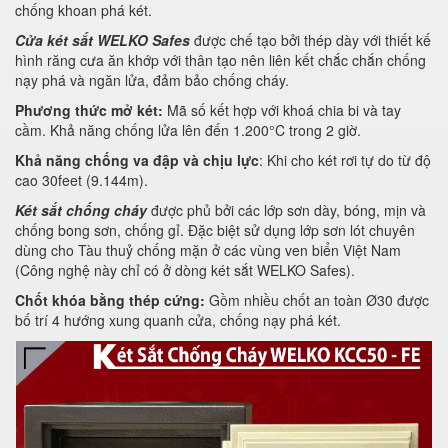
chống khoan phá két.
Cửa két sắt WELKO Safes
được chế tạo bởi thép dày với thiết kế
hình răng cưa ăn khớp với thân tạo nên liên kết chắc chắn chống
nạy phá và ngăn lửa, đảm bảo chống cháy.
Phương thức mở két:
Mã số kết hợp với khoá chia bi và tay
cầm. Khả năng chống lửa lên đến 1.200°C trong 2 giờ.
Khả năng chống va đập và chịu lực
: Khi cho két rơi tự do từ độ
cao 30feet (9.144m).
Két sắt chống cháy
được phủ bởi các lớp sơn dày, bóng, mịn và
chống bong sơn, chống gỉ. Đặc biệt sử dụng lớp sơn lót chuyên
dùng cho Tàu thuỷ chống mặn ở các vùng ven biển Việt Nam
(Công nghệ này chỉ có ở dòng két sắt WELKO Safes).
Chốt khóa bằng thép cứng:
Gồm nhiều chốt an toàn Ø30 được
bố trí 4 hướng xung quanh cửa, chống nạy phá két.