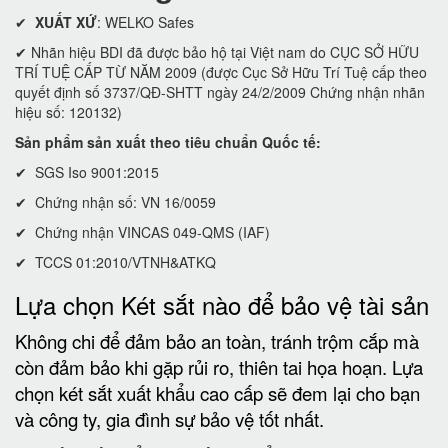
✔
XUẤT XỨ
: WELKO Safes
✔ Nhãn hiệu BDI đã được bảo hộ tại Việt nam do CỤC SỞ HỮU
TRÍ TUỆ CẤP TỪ NĂM 2009 (được Cục Sở Hữu Trí Tuệ cấp theo
quyết định số 3737/QĐ-SHTT ngày 24/2/2009 Chứng nhận nhãn
hiệu số: 120132)
Sản phẩm sản xuất theo tiêu chuẩn Quốc tế:
✔ SGS Iso 9001:2015
✔ Chứng nhận số: VN 16/0059
✔ Chứng nhận VINCAS 049-QMS (IAF)
✔ TCCS 01:2010/VTNH&ATKQ
Lựa chọn Két sắt nào để bảo vệ tài sản
Không chi để đảm bảo an toàn, tránh trộm cắp mà
còn đảm bảo khi gặp rủi ro, thiên tai họa hoạn. Lựa
chọn két sắt xuất khẩu cao cấp sẽ đem lại cho bạn
và công ty, gia đình sự bảo vệ tốt nhất.