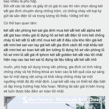
bao nhiêu là phù hợp.
Đối với các tài sản và giấy tờ có giá trị cao thì nên chọn dòng két
sắt gia đình chuyên dùng chống trộm, có chống cháy với loại ký
gửi tài sản điện tử và trọng lượng tối thiểu 100kg trở lên
Có thể bạn quan tâm:
két sắt văn phòng
ket sat gia dinh
mua két sắt
két sắt alpha
két
sắt giá bao nhiêu
giá tủ đựng hồ sơ
két sắt điện tử mini
két chống
cháy
tủ két sắt
tủ sắt nhỏ
mua két sắt ở đâu
cửa kho tiền
giá két
sắt mini
ket sat van tay
giá két sắt gia đình
cách đổ mật khẩu két
sắt mini
ket an toan
két sắt âm tường
tủ đựng hồ sơ văn phòng
tủ
hồ sơ mini
tủ sắt giá rẻ tphcm
két sắt golden
két sắt nào tốt nhất
hiện nay
cau tao ket sat
tủ đựng tài liệu bằng sắt
két sắt nhỏ
muốn, phù hợp sử dụng trong văn phòng, gia đình có tính năng
chống cháy và hệ thống khoá an toàn cao là kết quả của sự sáng
tạo từ một dạng vật cứng có khả năng chống cháy tại một
ngưỡng nhiệt độ độ nhất định. Loại két sắt này có thiết kế đặc biệt
cô lập trong trường hợp hỏa hoạn. Những tài sản giá trị bên trong
sẽ luôn được bảo đảm an toàn tốt nhất.