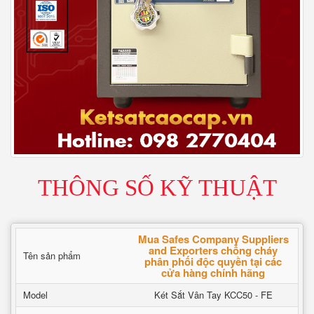
THÔNG SỐ KỸ THUẬT
Mua Safes Company Suppliers
and Exporters chống cháy
Tên sản phẩm
phân phối độc quyền tại các
cửa hàng chính hãng
Model
Két Sắt Vân Tay KCC50 - FE