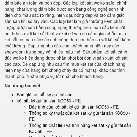
đảm bảo an toàn và bền đẹp. Các loại két sắt welko safe, chính
hãng, chất lượng đảm bảo được sơn bằng công nghệ sơn tĩnh
điện cho màu sắc rõ ràng, hiện đại, bóng đẹp và tạo cảm giác
sần sần khi sờ tay vào. Các loại két làm giả thường kém chất
lượng được sơn bằng công nghệ thường nên màu sắc kém sắt
nét hơn so với két sắt thật và khi sờ vào có cảm giác nhẵn, mịn.
két sắt có màu sắc sắc nét, bóng đẹp hơn hẳn so với két sắt kém
chất lượng. Đáp ứng nhu cầu của khách hàng hiện nay các
showroom trưng bày với nhiều mẫu mới.Sản phẩm két sắt cánh
đúc welko hiện đạng được phân phối bởi đơn vị sản xuất két sắt
cao cấp. Để đáp ứng nhu cầu tìm mua két sắt của khách hàng
hiện nay cửa hàng két chống cháy đã có mặt tại khắp các tỉnh
thành phố. Nhằm phục vụ tốt nhất cho khách hàng.
Nội dung bài viết
Báo giá két sắt ký gửi tài sản
két sắt ký gửi tài sản KCC50 - FE
Đặc tính của két sắt ký gửi tài sản KCC50 - FE
Thông số kỹ thuật của két sắt ký gửi tài sản KCC50 -
FE
Thông tin chất liệu và tính năng két sắt ký gửi tài sản
KCC50 - FE