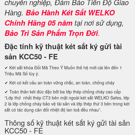
chuyên nghiệp, Đảm Bảo Tiến Độ Giao
Hàng.
Bảo Hành Két Sắt WELKO
Chính Hãng 05 năm
tại nơi sử dụng,
Bảo Trì Sản Phẩm Trọn Đời
.
Đặc tính kỹ thuật két sắt ký gửi tài
sản KCC50 - FE
✔ Két sắt khóa Đổi Mã Theo Ý Muốn thế hệ mới cài lên đến 1
Triệu Mã Số tùy ý.
✔ Két có kết cấu an toàn vững chắc, an toàn, chống cháy
✔ Toàn thân két đúc đặc bởi ba lớp thép chống cháy cao cấp
“Lớp thứ nhất thép CT3 bên mặt ngoài két sắt WELKO Safes, lớp
2 là lớp chống cháy bảo vệ tài sản và lớp thép thứ 3 bên trong két
sắt có tác dụng cân đối nhiệt độ lan toả đều nhau”.
Thông số kỹ thuật két sắt ký gửi tài sản
KCC50 - FE