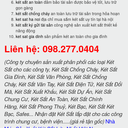
két sắt an toàn
đảm bảo tài sản được bảo vệ tốt, lưu trữ
gọn gàng
két sắt chống cháy
an toàn lưu trữ tài sản trong hỏa hoạn
ket sat ha noi
địa chỉ mua sắm két sắt uy tín tại hà nội
két sắt ký gửi tài sản
công nghệ sản xuất két sắt thiết kế
năng động
ket sat gia dinh
sản phẩm két an toàn cho gia đình
Liên hệ: 098.277.0404
(Công ty chuyên sản xuất phân phối các loại Két
Sắt cho các công ty, Két Sắt Chống Cháy, Két Sắt
Gia Đình, Két Sắt Văn Phòng, Két Sắt Chống
Cháy, Két Sắt Vân Tay, Két Sắt Điện Tử, Két Sắt Đổi
Mã, Két Sắt Xuất Khẩu, Két Sắt Dự Án, Két Sắt
Chung Cư, Két Sắt An Toàn, Két Sắt Chính
Hãng, Két Sắt Phong Thuỷ, Két Bạc, Két Sắt Két
Bạc, Safes... Nhận đặt Két Sắt lắp đặt cho các công
trình chung cư, bệnh viện.....(giá rẻ tận gốc)
Nhà