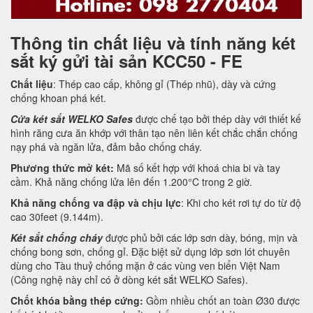
Thông tin chất liệu và tính năng két
sắt ký gửi tài sản KCC50 - FE
Chất liệu
: Thép cao cấp, không gỉ (Thép nhũ), dày và cứng
chống khoan phá két.
Cửa két sắt WELKO Safes
được chế tạo bởi thép dày với thiết kế
hình răng cưa ăn khớp với thân tạo nên liên kết chắc chắn chống
nạy phá và ngăn lửa, đảm bảo chống cháy.
Phương thức mở két:
Mã số kết hợp với khoá chia bi và tay
cầm. Khả năng chống lửa lên đến 1.200°C trong 2 giờ.
Khả năng chống va đập và chịu lực
: Khi cho két rơi tự do từ độ
cao 30feet (9.144m).
Két sắt chống cháy
được phủ bởi các lớp sơn dày, bóng, mịn và
chống bong sơn, chống gỉ. Đặc biệt sử dụng lớp sơn lót chuyên
dùng cho Tàu thuỷ chống mặn ở các vùng ven biển Việt Nam
(Công nghệ này chỉ có ở dòng két sắt WELKO Safes).
Chốt khóa bằng thép cứng:
Gồm nhiều chốt an toàn Ø30 được