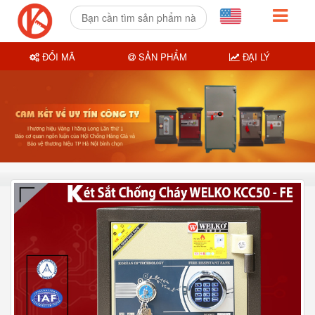
ĐỔI MÃ
SẢN PHẨM
ĐẠI LÝ