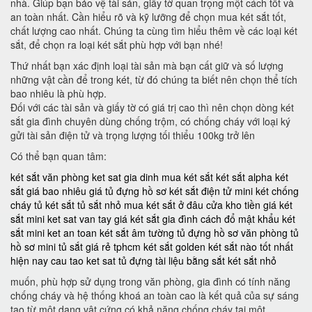
nhà. Giúp bạn bảo vệ tài sản, giấy tờ quan trọng một cách tốt và
an toàn nhất. Cần hiểu rõ và kỹ lưỡng để chọn mua két sắt tốt,
chất lượng cao nhất. Chúng ta cùng tìm hiểu thêm về các loại két
sắt, để chọn ra loại két sắt phù hợp với bạn nhé!
Thứ nhất bạn xác định loại tài sản mà bạn cất giữ và số lượng
những vật cần để trong két, từ đó chúng ta biết nên chọn thể tích
bao nhiêu là phù hợp.
Đối với các tài sản và giấy tờ có giá trị cao thì nên chọn dòng két
sắt gia đình chuyên dùng chống trộm, có chống cháy với loại ký
gửi tài sản điện tử và trọng lượng tối thiểu 100kg trở lên
Có thể bạn quan tâm:
két sắt văn phòng
ket sat gia dinh
mua két sắt
két sắt alpha
két
sắt giá bao nhiêu
giá tủ đựng hồ sơ
két sắt điện tử mini
két chống
cháy
tủ két sắt
tủ sắt nhỏ
mua két sắt ở đâu
cửa kho tiền
giá két
sắt mini
ket sat van tay
giá két sắt gia đình
cách đổ mật khẩu két
sắt mini
ket an toan
két sắt âm tường
tủ đựng hồ sơ văn phòng
tủ
hồ sơ mini
tủ sắt giá rẻ tphcm
két sắt golden
két sắt nào tốt nhất
hiện nay
cau tao ket sat
tủ đựng tài liệu bằng sắt
két sắt nhỏ
muốn, phù hợp sử dụng trong văn phòng, gia đình có tính năng
chống cháy và hệ thống khoá an toàn cao là kết quả của sự sáng
tạo từ một dạng vật cứng có khả năng chống cháy tại một