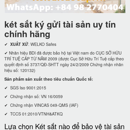
két sắt ký gửi tài sản uy tín
chính hãng
✔
XUẤT XỨ
: WELKO Safes
✔ Nhãn hiệu BDI đã được bảo hộ tại Việt nam do CỤC SỞ HỮU
TRÍ TUỆ CẤP TỪ NĂM 2009 (được Cục Sở Hữu Trí Tuệ cấp theo
quyết định số 3737/QĐ-SHTT ngày 24/2/2009 Chứng nhận nhãn
hiệu số: 120132)
Sản phẩm sản xuất theo tiêu chuẩn Quốc tế:
✔ SGS Iso 9001:2015
✔ Chứng nhận số: VN 16/0059
✔ Chứng nhận VINCAS 049-QMS (IAF)
✔ TCCS 01:2010/VTNH&ATKQ
Lựa chọn Két sắt nào để bảo vệ tài sản