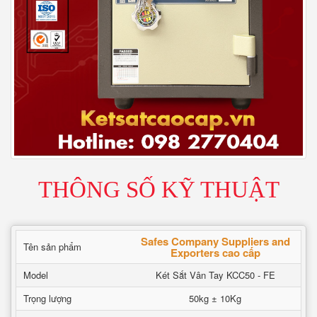
THÔNG SỐ KỸ THUẬT
Safes Company Suppliers and
Tên sản phẩm
Exporters cao cấp
Model
Két Sắt Vân Tay KCC50 - FE
Trọng lượng
50kg ± 10Kg