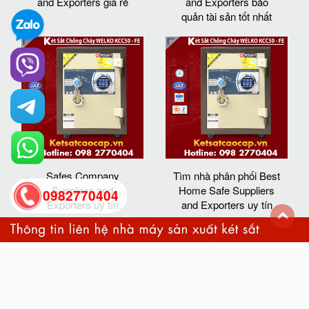
and Exporters giá rẻ
and Exporters bảo
quản tài sản tốt nhất
Safes Company
Tìm nhà phân phối Best
Suppliers and
Home Safe Suppliers
0982770404
Exporters uy tín
and Exporters uy tín
back
to
top