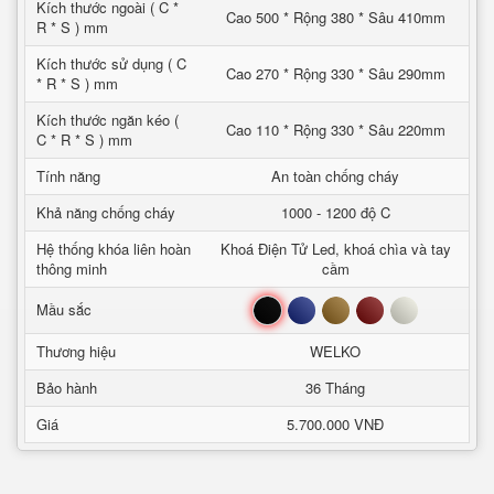
Kích thước ngoài ( C *
Cao 500 * Rộng 380 * Sâu 410mm
R * S ) mm
Kích thước sử dụng ( C
Cao 270 * Rộng 330 * Sâu 290mm
* R * S ) mm
Kích thước ngăn kéo (
Cao 110 * Rộng 330 * Sâu 220mm
C * R * S ) mm
Tính năng
An toàn chống cháy
Khả năng chống cháy
1000 - 1200 độ C
Hệ thống khóa liên hoàn
Khoá Điện Tử Led, khoá chìa và tay
thông minh
cầm
Đen
Xanh
Nâu
Đỏ
Trắng
Mầu sắc
Thương hiệu
WELKO
Bảo hành
36 Tháng
Giá
5.700.000 VNĐ