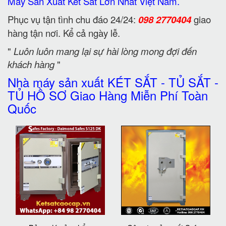
Máy Sản Xuất Két Sắt Lớn Nhất Việt Nam.
Phục vụ tận tình chu đáo 24/24:
098 2770404
giao
hàng tận nơi. Kể cả ngày lễ.
"
Luôn luôn mang lại sự hài lòng mong đợi đến
khách hàng
"
Nhà máy sản xuất KÉT SẮT - TỦ SẮT -
TỦ HỒ SƠ Giao Hàng Miễn Phí Toàn
Quốc