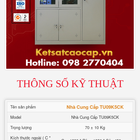
THÔNG SỐ KỸ THUẬT
Nhà Cung Cấp TU09K5CK
Tên sản phẩm
Model
Nhà Cung Cấp TU09K5CK
Trọng lượng
70 ± 10 Kg
Kích thước ngoài ( C *