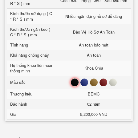
Cao 1830 * Rộng 1350 * Sâu 450 mm
R * S ) mm
Kích thước sử dụng ( C
Nhiều ngăn đựng hồ sơ dễ dàng
* R * S ) mm
Kích thước ngăn kéo (
Bảo Vệ Hồ Sơ An Toàn
C * R * S ) mm
Tính năng
An toàn bảo mật
Khả năng chống cháy
An toàn
Hệ thống khóa liên hoàn
Khoá Chìa
thông minh
Đen
Xanh
Nâu
Đỏ
Trắng
Mầu sắc
Thương hiệu
BEMC
Bảo hành
02 năm
Giá
5,200,000 VNĐ