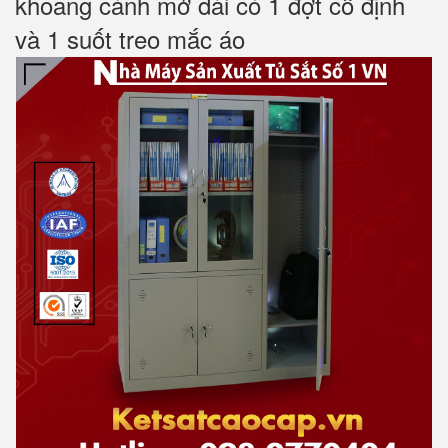
khoang cánh mở dài có 1 đợt cố định
và 1 suốt treo mắc áo