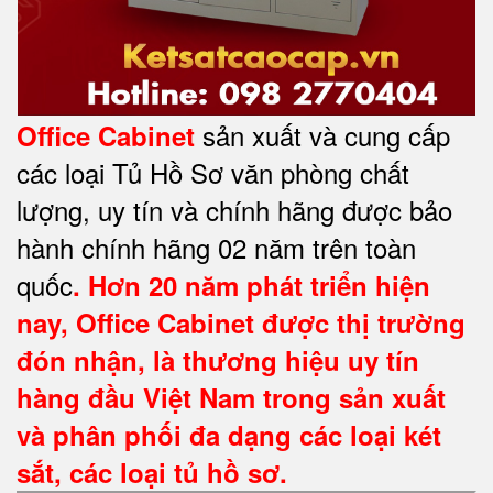
sản xuất và cung cấp
Office Cabinet
các loại Tủ Hồ Sơ văn phòng chất
lượng, uy tín và chính hãng được bảo
hành chính hãng 02 năm trên toàn
quốc
. Hơn 20 năm phát triển hiện
nay,
Office Cabinet
được thị trường
đón nhận, là thương hiệu uy tín
hàng đầu Việt Nam trong sản xuất
và phân phối đa dạng các loại két
sắt, các loại tủ hồ sơ.