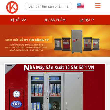
ĐỔI MÃ
SẢN PHẨM
ĐẠI LÝ