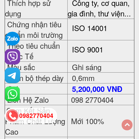
Thích hợp sử
Công ty, cơ quan,
dụng
gia đình, thư viện...
Chứng nhận tiêu
ISO 14001
chuẩn môi trường
Theo tiêu chuẩn
ISO 9001
Quốc Tế
Màu sắc
Ghi sáng
Toàn bộ thép dày
0,6mm
Giá
5
,200,000 VNĐ
Liên Hệ Zalo
098 2770404
Cam Kết Sản
0982770404
Phẩm Chất Lượng
Mới 100%
Cao
back