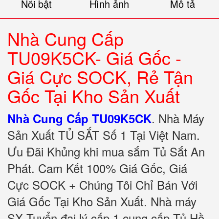
Nổi bật
Hình ảnh
Mô tả
Nhà Cung Cấp
TU09K5CK- Giá Gốc -
Giá Cực SOCK, Rẻ Tận
Gốc Tại Kho Sản Xuất
.
Nhà Máy
Nhà Cung Cấp TU09K5CK
Sản Xuất TỦ SẮT Số 1 Tại Việt Nam.
Ưu Đãi Khủng khi mua sắm Tủ Sắt An
Phát. Cam Kết 100% Giá Gốc, Giá
Cực SOCK + Chúng Tôi Chỉ Bán Với
Giá Gốc Tại Kho Sản Xuất. Nhà máy
SX Tuyển đại lý cấp 1 cung cấp Tủ Hồ