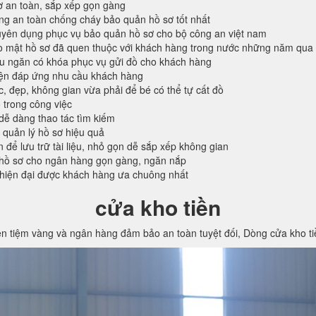
ơ an toàn, sắp xếp gọn gàng
ống an toàn chống cháy bảo quản hồ sơ tốt nhất
ên dụng phục vụ bảo quản hồ sơ cho bộ công an việt nam
o mật hồ sơ đã quen thuộc với khách hàng trong nước những năm qua
ều ngăn có khóa phục vụ gửi đồ cho khách hàng
iện đáp ứng nhu cầu khách hàng
c, đẹp, không gian vừa phải để bé có thể tự cất đồ
 trong công việc
 dễ dàng thao tác tìm kiếm
 quản lý hồ sơ hiệu quả
n để lưu trữ tài liệu, nhỏ gọn dễ sắp xếp không gian
hồ sơ cho ngân hàng gọn gàng, ngăn nắp
 hiện đại được khách hàng ưa chuông nhất
cửa kho tiền
ền tiệm vàng và ngân hàng đảm bảo an toàn tuyệt đối, Dòng cửa kho t