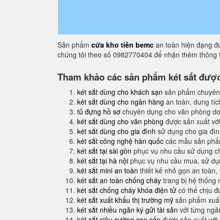
Sản phẩm
cửa kho tiền bemc
an toàn hiện đạng đư
chúng tôi theo số 0982770404 để nhận thêm thông t
Tham khảo các sản phẩm két sắt được 
két sắt dùng cho khách sạn
sản phẩm chuyên
két sắt dùng cho ngân hàng
an toàn, dung tíc
tủ đựng hồ sơ
chuyên dụng cho văn phòng do
két sắt dùng cho văn phòng
được sản xuất với
két sắt dùng cho gia đình
sử dụng cho gia đình
két sắt công nghệ hàn quốc
các mẫu sản phẩm
két sắt tại sài gòn
phục vụ nhu cầu sử dụng ch
két sắt tại hà nội
phục vụ nhu cầu mua, sử dụng
két sắt mini an toàn
thiết kế nhỏ gọn an toàn,
két sắt an toàn chống cháy
trang bị hệ thống
két sắt chống cháy khóa điện tử
có thể chịu đ
két sắt xuất khẩu thị trường mỹ
sản phẩm xuất
két sắt nhiều ngăn ký gửi tài sản
với từng ngăn
két sắt siêu cường cao cấp
được sản xuất với