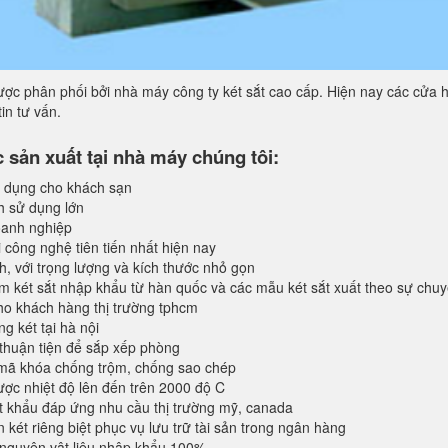
ợc phân phối bởi nhà máy công ty két sắt cao cấp. Hiện nay các cửa h
in tư vấn.
sản xuất tại nhà máy chúng tôi:
 dụng cho khách sạn
h sử dụng lớn
anh nghiệp
 công nghệ tiên tiến nhất hiện nay
, với trọng lượng và kích thước nhỏ gọn
 két sắt nhập khẩu từ hàn quốc và các mẫu két sắt xuất theo sự chu
o khách hàng thị trường tphcm
 két tại hà nội
 thuận tiện để sắp xếp phòng
 mã khóa chống trộm, chống sao chép
ược nhiệt độ lên đến trên 2000 độ C
 khẩu đáp ứng nhu cầu thị trường mỹ, canada
 két riêng biệt phục vụ lưu trữ tài sản trong ngân hàng
 nguyên vật liệu nhập khẩu 100%