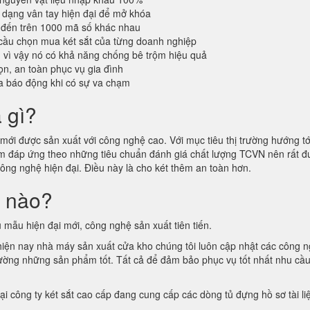
dạng vân tay hiện đại để mở khóa
 đến trên 1000 mã số khác nhau
cầu chọn mua két sắt của từng doanh nghiệp
n vì vậy nó có khả năng chống bê trộm hiệu quả
n, an toàn phục vụ gia đình
a báo động khi có sự va chạm
à gì?
ới được sản xuất với công nghệ cao. Với mục tiêu thị trường hướng tới
hẩm đáp ứng theo những tiêu chuẩn đánh giá chất lượng TCVN nên rất
công nghệ hiện đại. Điều này là cho két thêm an toàn hơn.
i nào?
 mẫu hiện đại mới, công nghệ sản xuất tiên tiến.
 hiện nay nhà máy sản xuất cửa kho chúng tôi luôn cập nhật các công 
ị trường những sản phẩm tốt. Tất cả để đảm bảo phục vụ tốt nhất nhu cầ
tại công ty két sắt cao cấp đang cung cấp các dòng tủ đựng hồ sơ tài l