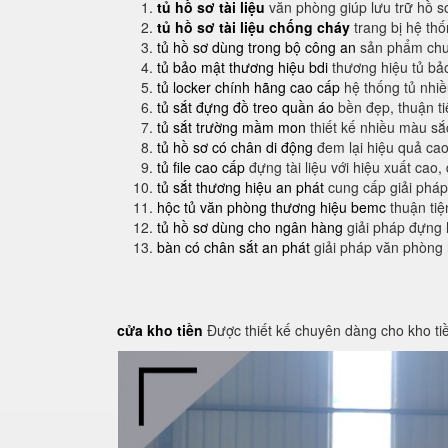
tủ hồ sơ tài liệu
văn phòng giúp lưu trữ hồ s
tủ hồ sơ tài liệu chống cháy
trang bị hệ th
tủ hồ sơ dùng trong bộ công an
sản phẩm chuy
tủ bảo mật thương hiệu bdi
thương hiệu tủ bả
tủ locker chính hãng cao cấp
hệ thống tủ nhi
tủ sắt đựng đồ treo quần áo
bền đẹp, thuận t
tủ sắt trường mầm mon
thiết kế nhiều màu sắ
tủ hồ sơ có chân di động
đem lại hiệu quả cao
tủ file cao cấp
đựng tài liệu với hiệu xuất cao,
tủ sắt thương hiệu an phát
cung cấp giải pháp
hộc tủ văn phòng thương hiệu bemc
thuận tiệ
tủ hồ sơ dùng cho ngân hàng
giải pháp đựng 
bàn có chân sắt an phát
giải pháp văn phòng
cửa kho tiền
Được thiết kế chuyên dàng cho kho ti