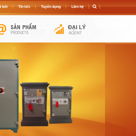
 két
Tin tức
Tuyển dụng
Liên hệ