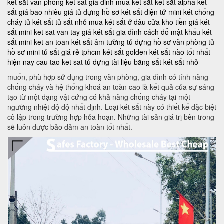
két sắt văn phòng
ket sat gia dinh
mua két sắt
két sắt alpha
két
sắt giá bao nhiêu
giá tủ đựng hồ sơ
két sắt điện tử mini
két chống
cháy
tủ két sắt
tủ sắt nhỏ
mua két sắt ở đâu
cửa kho tiền
giá két
sắt mini
ket sat van tay
giá két sắt gia đình
cách đổ mật khẩu két
sắt mini
ket an toan
két sắt âm tường
tủ đựng hồ sơ văn phòng
tủ
hồ sơ mini
tủ sắt giá rẻ tphcm
két sắt golden
két sắt nào tốt nhất
hiện nay
cau tao ket sat
tủ đựng tài liệu bằng sắt
két sắt nhỏ
muốn, phù hợp sử dụng trong văn phòng, gia đình có tính năng
chống cháy và hệ thống khoá an toàn cao là kết quả của sự sáng
tạo từ một dạng vật cứng có khả năng chống cháy tại một
ngưỡng nhiệt độ độ nhất định. Loại két sắt này có thiết kế đặc biệt
cô lập trong trường hợp hỏa hoạn. Những tài sản giá trị bên trong
sẽ luôn được bảo đảm an toàn tốt nhất.