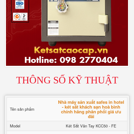
THÔNG SỐ KỸ THUẬT
Nhà máy sản xuất safes in hotel
- két sắt khách sạn hoà bình
Tên sản phẩm
chính hãng phân phối giá ưu
đãi
Model
Két Sắt Vân Tay KCC50 - FE