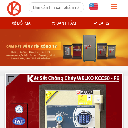
ĐỔI MÃ
SẢN PHẨM
ĐẠI LÝ