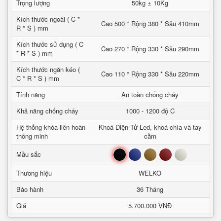
Trọng lượng
50kg ± 10Kg
Kích thước ngoài ( C *
Cao 500 * Rộng 380 * Sâu 410mm
R * S ) mm
Kích thước sử dụng ( C
Cao 270 * Rộng 330 * Sâu 290mm
* R * S ) mm
Kích thước ngăn kéo (
Cao 110 * Rộng 330 * Sâu 220mm
C * R * S ) mm
Tính năng
An toàn chống cháy
Khả năng chống cháy
1000 - 1200 độ C
Hệ thống khóa liên hoàn
Khoá Điện Tử Led, khoá chìa và tay
thông minh
cầm
Đen
Xanh
Nâu
Đỏ
Trắng
Mầu sắc
Thương hiệu
WELKO
Bảo hành
36 Tháng
Giá
5.700.000 VNĐ