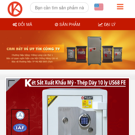
ĐỔI MÃ
SẢN PHẨM
ĐẠI LÝ