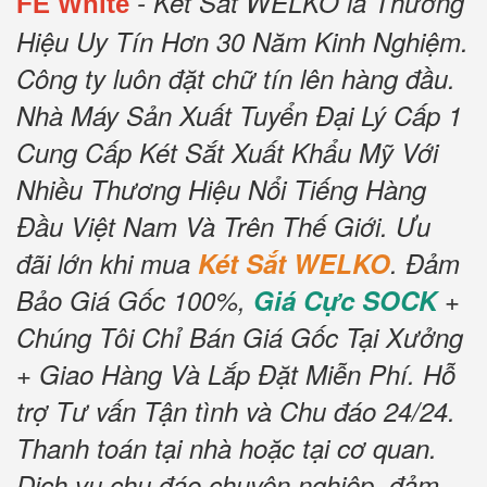
- Két Sắt WELKO là Thương
FE White
Hiệu Uy Tín Hơn 30 Năm Kinh Nghiệm.
Công ty luôn đặt chữ tín lên hàng đầu.
Nhà Máy Sản Xuất Tuyển Đại Lý Cấp 1
Cung Cấp Két Sắt Xuất Khẩu Mỹ Với
Nhiều Thương Hiệu Nổi Tiếng Hàng
Đầu Việt Nam Và Trên Thế Giới.
Ưu
đãi lớn khi mua
Két Sắt WELKO
.
Đảm
Bảo Giá Gốc 100%,
Giá Cực SOCK
+
Chúng Tôi Chỉ Bán Giá Gốc Tại Xưởng
+ Giao Hàng Và Lắp Đặt Miễn Phí
.
Hỗ
trợ Tư vấn Tận tình và Chu đáo 24/24.
Thanh toán tại nhà hoặc tại cơ quan.
Dịch vụ chu đáo chuyên nghiệp, đảm