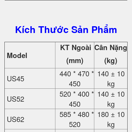
Kích Thước Sản Phẩm
KT Ngoài
Cân Nặng
Model
(mm)
(kg)
440 * 470 *
140 ± 10
US45
450
kg
520 * 400 *
140 ± 10
US52
450
kg
585 * 480 *
180 ± 10
US62
520
kg