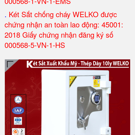
000568-1-VN-1-EMS
.
Két Sắt chống cháy WELKO được
chứng nhận an toàn lao động: 45001:
2018 Giấy chứng nhận đăng ký số
000568-5-VN-1-HS