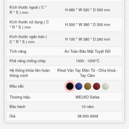
Kích thước ngoài ( C *
H 680 * W 520 * D 500 mm
R * S ) mm
Kích thước sử dụng ( C
H 300 * W 380 * D 300 mm
* R * S ) mm
Kích thước ngăn kéo (
H 100 * W 380 * D 240 mm
C * R * S ) mm
Tính năng
An Toàn Bảo Mật Tuyệt Đối
Khả năng chống cháy
1000 - 1200°C
Hệ thống khóa liên hoàn
Khoá Vân Tay Điện Tử - Chìa khoá -
thông minh
Tay Cầm
Đen
Xanh
Nâu
Đỏ
Trắng
Mầu sắc
Thương hiệu
WELKO Safes
Bảo hành
10 năm
Giá
38.500.000đ