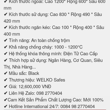
✔
Kích thước ngoài: Cao 1200* Rộng 600* Sâu 600
mm
✔
Kích thước sử dụng: Cao 830 * Rộng 490 * Sâu
420 mm
✔
Kích thước ngăn kéo: Cao 100 * Rộng 400 * Sâu
400 mm
✔
Tính năng: An toàn chống trộm
✔
Khả năng chống cháy: 1000 - 1200°C
✔
Hệ thống khóa thông minh: Điện Tử Cao Cấp
✔
Thích hợp sử dụng: Ngân Hàng, Cơ Quan, Siêu
Thị, Nhà Hàng...
✔
Mầu sắc: Black
✔
Thương hiệu: WELKO Safes
✔
Giá: 12,600,000 VNĐ
✔
Liên Hệ Zalo: 098 2770404
✔
Cam Kết Sản Phẩm Chất Lượng Cao: Mới 100%
✔
Hotline International 24/7: 0084 98 2770404