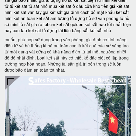
tử
tủ két sắt
tủ sắt nhỏ
mua két sắt ở đâu
cửa kho tiền
giá két sắt
mini
ket sat van tay
giá két sắt gia đình
cách đổ mật khẩu két sắt
mini
ket an toan
két sắt âm tường
tủ đựng hồ sơ văn phòng
tủ hồ
sơ mini
tủ sắt giá rẻ tphcm
két sắt golden
két sắt nào tốt nhất hiện
nay
cau tao ket sat
tủ đựng tài liệu bằng sắt
két sắt nhỏ
muốn, phù hợp sử dụng trong văn phòng, gia đình có tính năng
điện tử và hệ thống khoá an toàn cao là kết quả của sự sáng tạo
từ một dạng vật cứng có khả năng điện tử tại một ngưỡng nhiệt
độ độ nhất định. Loại két sắt này có thiết kế đặc biệt cô lập trong
trường hợp hỏa hoạn. Những tài sản giá trị bên trong sẽ luôn
được bảo đảm an toàn tốt nhất.