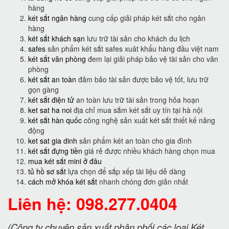
hàng
két sắt ngân hàng
cung cấp giải pháp két sắt cho ngân
hàng
két sắt khách sạn
lưu trữ tài sản cho khách du lịch
safes
sản phẩm két sắt safes xuât khẩu hàng đầu việt nam
két sắt văn phòng
đem lại giải pháp bảo vệ tài sản cho văn
phòng
két sắt an toàn
đảm bảo tài sản được bảo vệ tốt, lưu trữ
gọn gàng
két sắt điện tử
an toàn lưu trữ tài sản trong hỏa hoạn
ket sat ha noi
địa chỉ mua sắm két sắt uy tín tại hà nội
két sắt hàn quốc
công nghệ sản xuất két sắt thiết kế năng
động
ket sat gia dinh
sản phẩm két an toàn cho gia đình
két sắt đựng tiền
giá rẻ được nhiều khách hàng chọn mua
mua két sắt mini ở đâu
tủ hồ sơ sắt
lựa chọn để sắp xếp tài liệu dễ dàng
cách mở khóa két sắt
nhanh chóng đơn giản nhất
Liên hệ: 098.277.0404
(Công ty chuyên sản xuất phân phối các loại Két