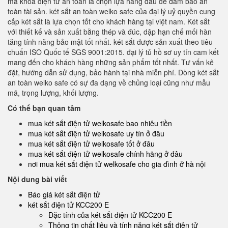
mã khoá điện tử an toàn là chọn lựa hàng đầu để đảm bảo an
toàn tài sản. két sắt an toàn welko safe của đại lý uỷ quyền cung
cấp két sắt là lựa chọn tốt cho khách hàng tại việt nam. Két sắt
với thiết kế và sản xuất bằng thép và đúc, dập hạn chế mối hàn
tăng tính năng bảo mật tốt nhất. két sắt được sản xuất theo tiêu
chuẩn ISO Quốc tế SGS 9001:2015. đại lý tủ hồ sơ uy tín cam kết
mang đến cho khách hàng những sản phẩm tốt nhất. Tư vấn kê
đặt, hướng dẫn sử dụng, bảo hành tại nhà miễn phí. Dòng két sắt
an toàn welko safe có sự đa dạng về chủng loại cũng như mẫu
mã, trọng lượng, khối lượng.
Có thể bạn quan tâm
mua két sắt điện tử welkosafe bao nhiêu tiền
mua két sắt điện tử welkosafe uy tín ở đâu
mua két sắt điện tử welkosafe tốt ở đâu
mua két sắt điện tử welkosafe chính hãng ở đâu
nơi mua két sắt điện tử welkosafe cho gia đình ở hà nội
Nội dung bài viết
Báo giá két sắt điện tử
két sắt điện tử KCC200 E
Đặc tính của két sắt điện tử KCC200 E
Thông tin chất liệu và tính năng két sắt điện tử