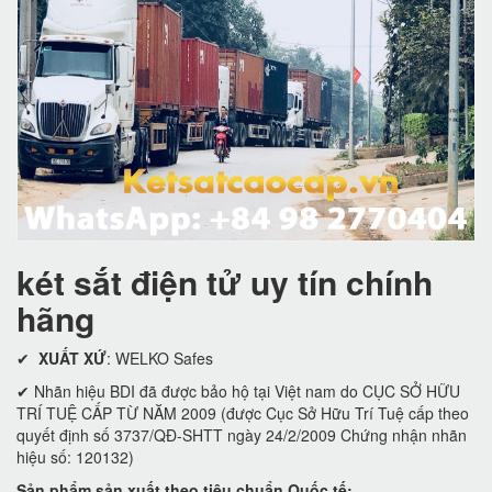
két sắt điện tử uy tín chính
hãng
✔
XUẤT XỨ
: WELKO Safes
✔ Nhãn hiệu BDI đã được bảo hộ tại Việt nam do CỤC SỞ HỮU
TRÍ TUỆ CẤP TỪ NĂM 2009 (được Cục Sở Hữu Trí Tuệ cấp theo
quyết định số 3737/QĐ-SHTT ngày 24/2/2009 Chứng nhận nhãn
hiệu số: 120132)
Sản phẩm sản xuất theo tiêu chuẩn Quốc tế: