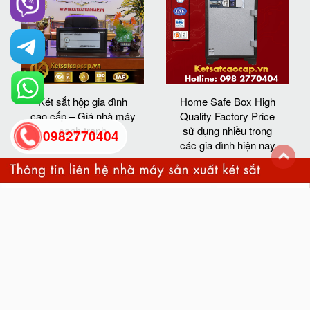
Két sắt hộp gia đình
Home Safe Box High
cao cấp – Giá nhà máy
Quality Factory Price
cạnh tranh
sử dụng nhiều trong
0982770404
các gia đình hiện nay
back
to
top