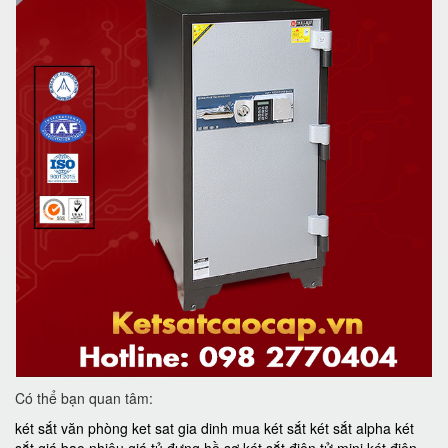
Có thể bạn quan tâm:
két sắt văn phòng
ket sat gia dinh
mua két sắt
két sắt alpha
két
sắt giá bao nhiêu
giá tủ đựng hồ sơ
két sắt điện tử mini
két điện