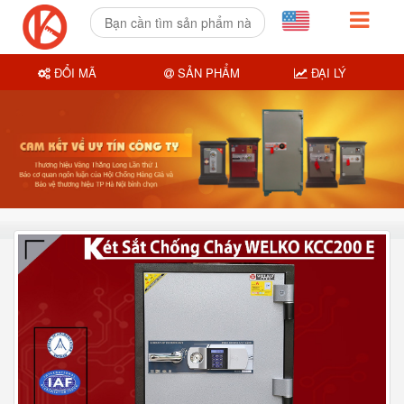
ĐỔI MÃ
SẢN PHẨM
ĐẠI LÝ