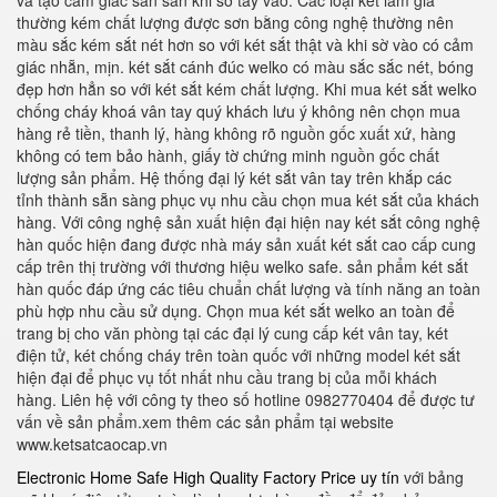
và tạo cảm giác sần sần khi sờ tay vào. Các loại két làm giả
thường kém chất lượng được sơn bằng công nghệ thường nên
màu sắc kém sắt nét hơn so với két sắt thật và khi sờ vào có cảm
giác nhẵn, mịn. két sắt cánh đúc welko có màu sắc sắc nét, bóng
đẹp hơn hẳn so với két sắt kém chất lượng. Khi mua két sắt welko
chống cháy khoá vân tay quý khách lưu ý không nên chọn mua
hàng rẻ tiền, thanh lý, hàng không rõ nguồn gốc xuất xứ, hàng
không có tem bảo hành, giấy tờ chứng minh nguồn gốc chất
lượng sản phẩm. Hệ thống đại lý két sắt vân tay trên khắp các
tỉnh thành sẵn sàng phục vụ nhu cầu chọn mua két sắt của khách
hàng. Với công nghệ sản xuất hiện đại hiện nay két sắt công nghệ
hàn quốc hiện đang được nhà máy sản xuất két sắt cao cấp cung
cấp trên thị trường với thương hiệu welko safe. sản phẩm két sắt
hàn quốc đáp ứng các tiêu chuẩn chất lượng và tính năng an toàn
phù hợp nhu cầu sử dụng. Chọn mua két sắt welko an toàn để
trang bị cho văn phòng tại các đại lý cung cấp két vân tay, két
điện tử, két chống cháy trên toàn quốc với những model két sắt
hiện đại để phục vụ tốt nhất nhu cầu trang bị của mỗi khách
hàng. Liên hệ với công ty theo số hotline 0982770404 để được tư
vấn về sản phẩm.xem thêm các sản phẩm tại website
www.ketsatcaocap.vn
Electronic Home Safe High Quality Factory Price uy tín
với bảng