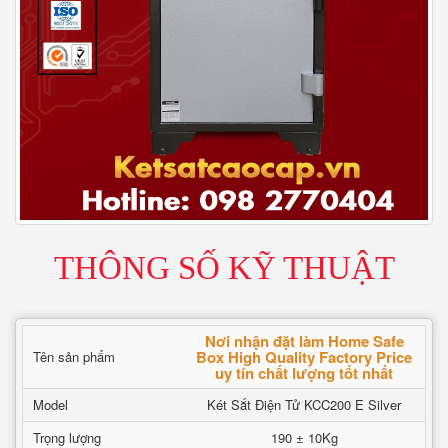
THÔNG SỐ KỸ THUẬT
Nơi nhận đặt làm Home Safe
Box High Quality Factory Price
Tên sản phẩm
uy tín chất lượng tốt nhất
Model
Két Sắt Điện Tử KCC200 E Silver
Trọng lượng
190 ± 10Kg