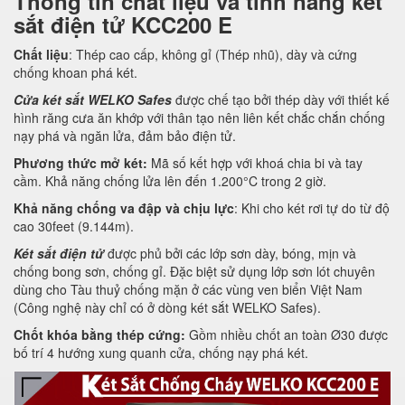
Thông tin chất liệu và tính năng két
sắt điện tử KCC200 E
Chất liệu
: Thép cao cấp, không gỉ (Thép nhũ), dày và cứng
chống khoan phá két.
Cửa két sắt WELKO Safes
được chế tạo bởi thép dày với thiết kế
hình răng cưa ăn khớp với thân tạo nên liên kết chắc chắn chống
nạy phá và ngăn lửa, đảm bảo điện tử.
Phương thức mở két:
Mã số kết hợp với khoá chia bi và tay
cầm. Khả năng chống lửa lên đến 1.200°C trong 2 giờ.
Khả năng chống va đập và chịu lực
: Khi cho két rơi tự do từ độ
cao 30feet (9.144m).
Két sắt điện tử
được phủ bởi các lớp sơn dày, bóng, mịn và
chống bong sơn, chống gỉ. Đặc biệt sử dụng lớp sơn lót chuyên
dùng cho Tàu thuỷ chống mặn ở các vùng ven biển Việt Nam
(Công nghệ này chỉ có ở dòng két sắt WELKO Safes).
Chốt khóa bằng thép cứng:
Gồm nhiều chốt an toàn Ø30 được
bố trí 4 hướng xung quanh cửa, chống nạy phá két.