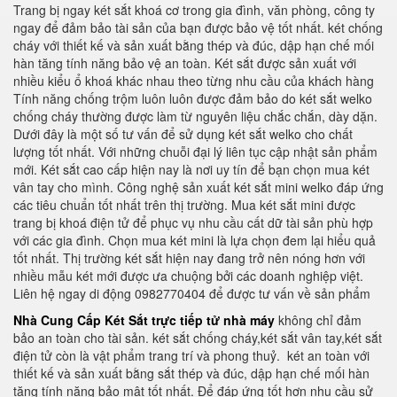
Trang bị ngay két sắt khoá cơ trong gia đình, văn phòng, công ty
ngay để đảm bảo tài sản của bạn được bảo vệ tốt nhất. két chống
cháy với thiết kế và sản xuất bằng thép và đúc, dập hạn chế mối
hàn tăng tính năng bảo vệ an toàn. Két sắt được sản xuất với
nhiều kiểu ổ khoá khác nhau theo từng nhu cầu của khách hàng
Tính năng chống trộm luôn luôn được đảm bảo do két sắt welko
chống cháy thường được làm từ nguyên liệu chắc chắn, dày dặn.
Dưới đây là một số tư vấn để sử dụng két sắt welko cho chất
lượng tốt nhất. Với những chuỗi đại lý liên tục cập nhật sản phẩm
mới. Két sắt cao cấp hiện nay là nơi uy tín để bạn chọn mua két
vân tay cho mình. Công nghệ sản xuất két sắt mini welko đáp ứng
các tiêu chuẩn tốt nhất trên thị trường. Mua két sắt mini được
trang bị khoá điện tử để phục vụ nhu cầu cất dữ tài sản phù hợp
với các gia đình. Chọn mua két mini là lựa chọn đem lại hiểu quả
tốt nhất. Thị trường két sắt hiện nay đang trở nên nóng hơn với
nhiều mẫu két mới được ưa chuộng bởi các doanh nghiệp việt.
Liên hệ ngay di động 0982770404 để được tư vấn về sản phẩm
Nhà Cung Cấp Két Sắt trực tiếp tử nhà máy
không chỉ đảm
bảo an toàn cho tài sản. két sắt chống cháy,két sắt vân tay,két sắt
điện tử còn là vật phẩm trang trí và phong thuỷ.
két an toàn với
thiết kế và sản xuất bằng sắt thép và đúc, dập hạn chế mối hàn
tăng tính năng bảo mật tốt nhất. Để đáp ứng tốt hơn nhu cầu sử