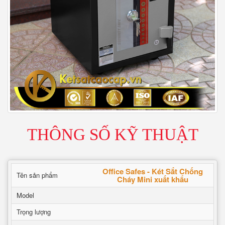
THÔNG SỐ KỸ THUẬT
Office Safes - Két Sắt Chống
Tên sản phẩm
Cháy Mini xuất khẩu
Model
Trọng lượng