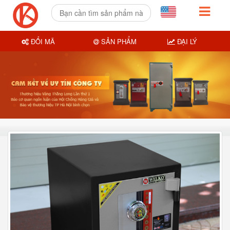
ĐỔI MÃ
SẢN PHẨM
ĐẠI LÝ