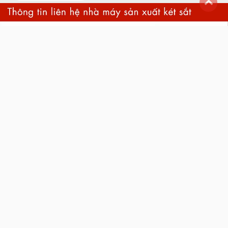
back
to
top