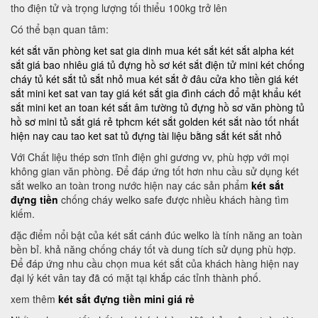
tho điện tử và trọng lượng tối thiểu 100kg trở lên
Có thể bạn quan tâm:
két sắt văn phòng
ket sat gia dinh
mua két sắt
két sắt alpha
két
sắt giá bao nhiêu
giá tủ đựng hồ sơ
két sắt điện tử mini
két chống
cháy
tủ két sắt
tủ sắt nhỏ
mua két sắt ở đâu
cửa kho tiền
giá két
sắt mini
ket sat van tay
giá két sắt gia đình
cách đổ mật khẩu két
sắt mini
ket an toan
két sắt âm tường
tủ đựng hồ sơ văn phòng
tủ
hồ sơ mini
tủ sắt giá rẻ tphcm
két sắt golden
két sắt nào tốt nhất
hiện nay
cau tao ket sat
tủ đựng tài liệu bằng sắt
két sắt nhỏ
Với Chất liệu thép sơn tĩnh điện ghi gương vv, phù hợp với mọi
không gian văn phòng. Để đáp ứng tốt hơn nhu cầu sử dụng két
sắt welko an toàn trong nước hiện nay các sản phẩm
két sắt
đựng tiền
chống cháy welko safe được nhiều khách hàng tìm
kiếm.
đặc điểm nổi bật của két sắt cánh đúc welko là tính năng an toàn
bền bỉ. khả năng chống cháy tốt và dung tích sử dụng phù hợp.
Để đáp ứng nhu cầu chọn mua két sắt của khách hàng hiện nay
đại lý két vân tay đã có mặt tại khắp các tỉnh thành phố.
xem thêm
két sắt đựng tiền mini giá rẻ