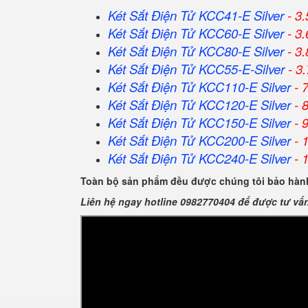
Két Sắt Điện Tử KCC41-E Silver
- 3.
Két Sắt Điện Tử KCC60-E Silver
- 3
Két Sắt Điện Tử KCC80-E Silver
- 3.
Két Sắt Điện Tử KCC55-E-Silver
- 3
Két Sắt Điện Tử KCC110-E Silver
- 
Két Sắt Điện Tử KCC120-E Silver
- 
Két Sắt Điện Tử KCC150-E Silver
- 
Két Sắt Điện Tử KCC200-E Silver
- 
Két Sắt Điện Tử KCC240-E Silver
- 
Toàn bộ sản phẩm đều được chúng tôi bảo hành
Liên hệ ngay hotline 0982770404 để được tư vấ