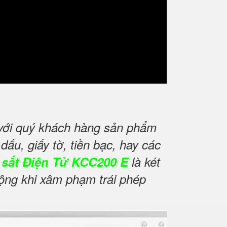
 với quý khách hàng sản phẩm
ấu, giấy tờ, tiền bạc, hay các
 sắt Điện Tử KCC200 E
là két
động khi xâm phạm trái phép