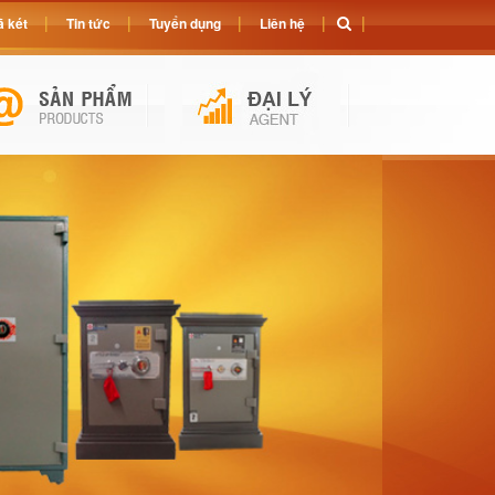
 két
Tin tức
Tuyển dụng
Liên hệ