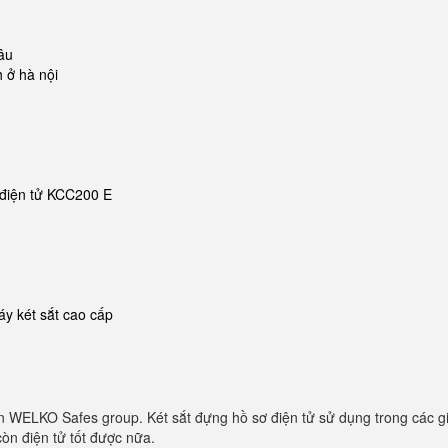
âu
h ở hà nội
t điện tử KCC200 E
y két sắt cao cấp
n WELKO Safes group. Két sắt đựng hồ sơ điện tử sử dụng trong các g
òn điện tử tốt được nữa.