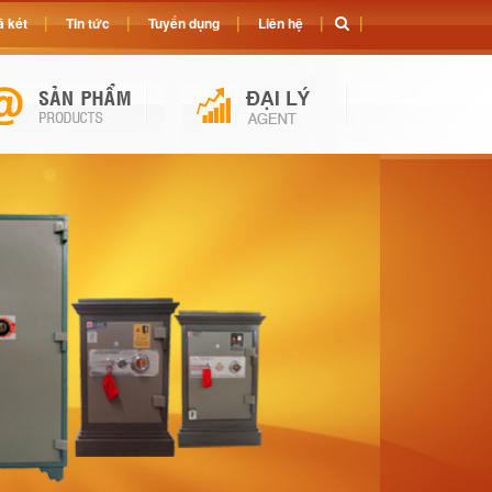
 két
Tin tức
Tuyển dụng
Liên hệ