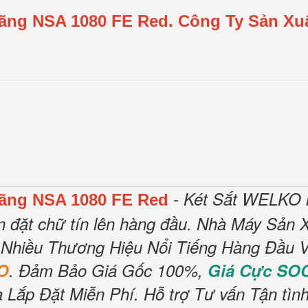
Hãng NSA 1080 FE Red.
Công Ty Sản Xuấ
- Két Sắt WELKO l
Hãng NSA 1080 FE Red
n đặt chữ tín lên hàng đầu.
Nhà Máy Sản X
 Nhiều Thương Hiệu Nổi Tiếng Hàng Đầu V
O
.
Đảm Bảo Giá Gốc 100%,
Giá Cực SO
 Lắp Đặt Miễn Phí
.
Hỗ trợ Tư vấn Tận tìn