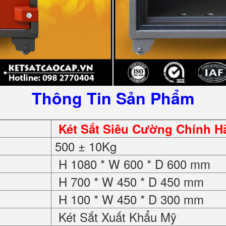
Thông Tin Sản Phẩm
Két Sắt Siêu Cường Chính 
500 ± 10Kg
H 1080 * W 600 * D 600 mm
H 700 * W 450 * D 450 mm
H 100 * W 450 * D 300 mm
Két Sắt Xuất Khẩu Mỹ