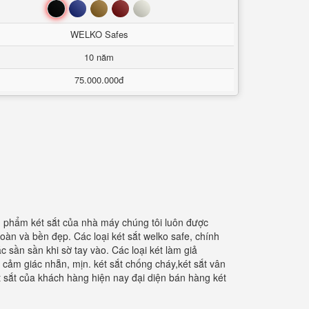
Đen
Xanh
Nâu
Đỏ
Trắng
WELKO Safes
10 năm
75.000.000đ
ản phẩm két sắt của nhà máy chúng tôi luôn được
àn và bền đẹp. Các loại két sắt welko safe, chính
sần sần khi sờ tay vào. Các loại két làm giả
cảm giác nhẵn, mịn. két sắt chống cháy,két sắt vân
t sắt của khách hàng hiện nay đại diện bán hàng két