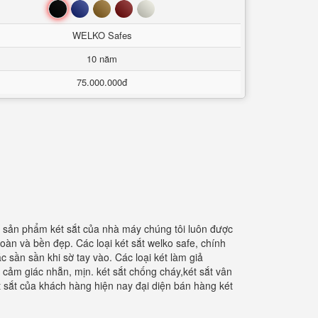
Đen
Xanh
Nâu
Đỏ
Trắng
WELKO Safes
10 năm
75.000.000đ
ng sản phẩm két sắt của nhà máy chúng tôi luôn được
àn và bền đẹp. Các loại két sắt welko safe, chính
sần sần khi sờ tay vào. Các loại két làm giả
cảm giác nhẵn, mịn. két sắt chống cháy,két sắt vân
t sắt của khách hàng hiện nay đại diện bán hàng két