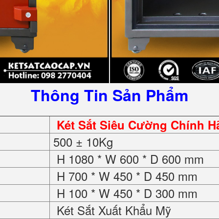
Thông Tin Sản Phẩm
Két Sắt Siêu Cường Chính 
500 ± 10Kg
H 1080 * W 600 * D 600 mm
H 700 * W 450 * D 450 mm
H 100 * W 450 * D 300 mm
Két Sắt Xuất Khẩu Mỹ