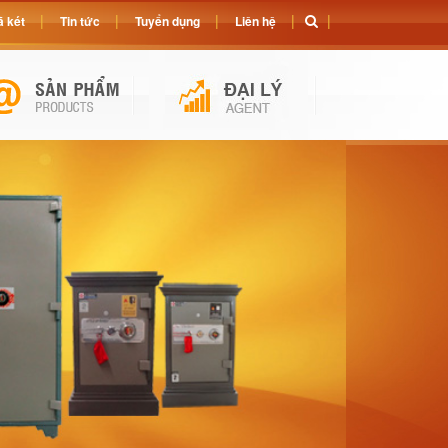
 két
Tin tức
Tuyển dụng
Liên hệ