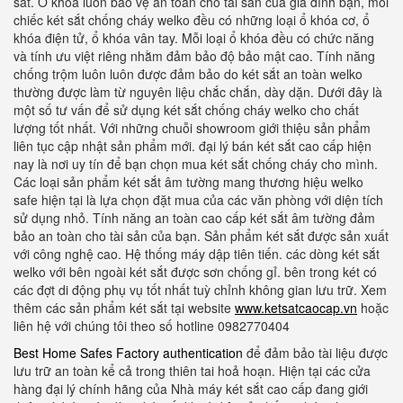
sắt. Ổ khóa luôn bảo vệ an toàn cho tài sản của gia đình bạn, mỗi
chiếc két sắt chống cháy welko đều có những loại ổ khóa cơ, ổ
khóa điện tử, ổ khóa vân tay. Mỗi loại ổ khóa đều có chức năng
và tính ưu việt riêng nhằm đảm bảo độ bảo mật cao. Tính năng
chống trộm luôn luôn được đảm bảo do két sắt an toàn welko
thường được làm từ nguyên liệu chắc chắn, dày dặn. Dưới đây là
một số tư vấn để sử dụng két sắt chống cháy welko cho chất
lượng tốt nhất. Với những chuỗi showroom giới thiệu sản phẩm
liên tục cập nhật sản phẩm mới. đại lý bán két sắt cao cấp hiện
nay là nơi uy tín để bạn chọn mua két sắt chống cháy cho mình.
Các loại sản phẩm két sắt âm tường mang thương hiệu welko
safe hiện tại là lựa chọn đặt mua của các văn phòng với diện tích
sử dụng nhỏ. Tính năng an toàn cao cấp két sắt âm tường đảm
bảo an toàn cho tài sản của bạn. Sản phẩm két sắt được sản xuất
với công nghệ cao. Hệ thống máy dập tiên tiến. các dòng két sắt
welko với bên ngoài két sắt được sơn chống gỉ. bên trong két có
các đợt di động phụ vụ tốt nhất tuỳ chỉnh không gian lưu trữ. Xem
thêm các sản phẩm két sắt tại website
www.ketsatcaocap.vn
hoặc
liên hệ với chúng tôi theo số hotline 0982770404
Best Home Safes Factory authentication
để đảm bảo tài liệu được
lưu trữ an toàn kể cả trong thiên tai hoả hoạn. Hiện tại các cửa
hàng đại lý chính hãng của Nhà máy két sắt cao cấp đang giới