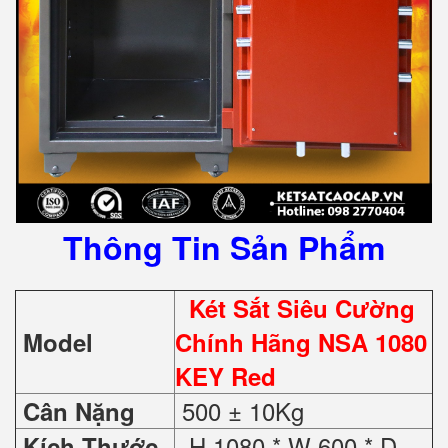
Thông Tin Sản Phẩm
Két Sắt Siêu Cường
Model
Chính Hãng NSA 1080
KEY Red
500 ± 10Kg
Cân Nặng
H 1080 * W 600 * D
Kích Thước