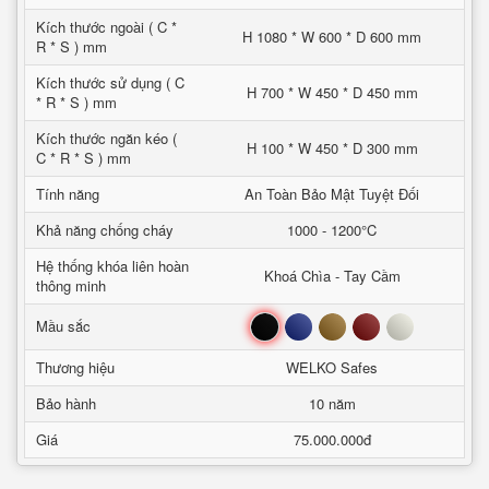
Kích thước ngoài ( C *
H 1080 * W 600 * D 600 mm
R * S ) mm
Kích thước sử dụng ( C
H 700 * W 450 * D 450 mm
* R * S ) mm
Kích thước ngăn kéo (
H 100 * W 450 * D 300 mm
C * R * S ) mm
Tính năng
An Toàn Bảo Mật Tuyệt Đối
Khả năng chống cháy
1000 - 1200°C
Hệ thống khóa liên hoàn
Khoá Chìa - Tay Cầm
thông minh
Đen
Xanh
Nâu
Đỏ
Trắng
Mầu sắc
Thương hiệu
WELKO Safes
Bảo hành
10 năm
Giá
75.000.000đ