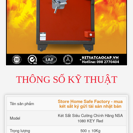
THÔNG SỐ KỸ THUẬT
Store Home Safe Factory - mua
Tên sản phẩm
két sắt ký gửi tài sản nhật bản
Két Sắt Siêu Cường Chính Hãng NSA
Model
1080 KEY Red
Trọng lượng
500 ± 10Kg