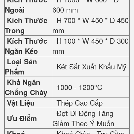
600 mm
Ngoài
H 700 * W 450 * D 450
Kích Thước
mm
Trong
H 100 * W 450 * D 300
Kích Thước
mm
Ngăn Kéo
Loại Sản
Két Sắt Xuất Khẩu Mỹ
Phẩm
Khả Ngăn
1000 - 1200°C
Chống Cháy
Thép Cao Cấp
Vật Liệu
Đợt Di Động Tăng
Ưu Điểm
Giảm Theo Ý Muốn
Khoá Chìa - Tay Cầm
Khoá