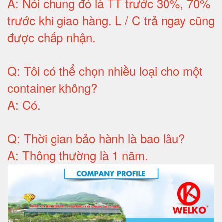
A:
Nói chung đó là TT trước 30%, 70%
trước khi giao hàng.
L / C trả ngay cũng
được chấp nhận
.
Q:
Tôi có thể chọn nhiều loại cho một
container không
?
A:
Có
.
Q: T
hời gian bảo hành
là bao lâu?
A: Thông thường là 1 năm.