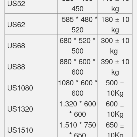
US52
450
kg
585 * 480 *
180 ± 10
US62
520
kg
680 * 520 *
300 ± 10
US68
500
kg
880 * 600 *
390 ± 10
US88
600
kg
1080 * 600 *
500 ±
US1080
600
10Kg
1.320 * 600
600 ±
US1320
* 600
10Kg
1.510 * 750
650 ±
US1510
* 650
10Kg