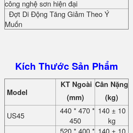
công nghệ sơn hiện đại
Đợt Di Động Tăng Giảm Theo Ý
Muốn
Kích Thước Sản Phẩm
KT Ngoài
Cân Nặng
Model
(mm)
(kg)
440 * 470 *
140 ± 10
US45
450
kg
520 * 400 *
140 ± 10