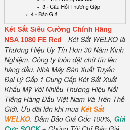
3 - Câu Hỏi Thường Gặp
4 - Báo Giá
Két Sắt Siêu Cường Chính Hãng
- Két Sắt WELKO là
NSA 1080 FE Red
Thương Hiệu Uy Tín Hơn 30 Năm Kinh
Nghiệm.
Công ty luôn đặt chữ tín lên
hàng đầu.
Nhà Máy Sản Xuất Tuyển
Đại Lý Cấp 1 Cung Cấp Két Sắt Xuất
Khẩu Mỹ Với Nhiều Thương Hiệu Nổi
Tiếng Hàng Đầu Việt Nam Và Trên Thế
Giới.
Ưu đãi lớn khi mua
Két Sắt
WELKO
.
Đảm Bảo Giá Gốc 100%,
Giá
Cực SOCK
+ Chúng Tôi Chỉ Bán Giá