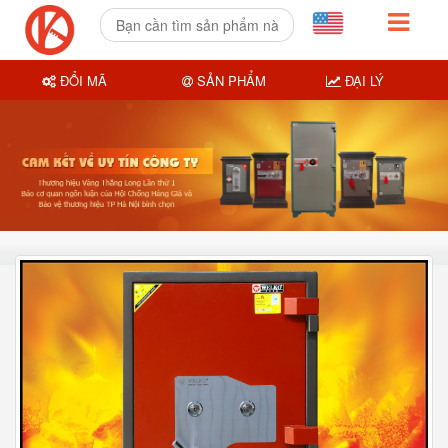
ĐỔI MÃ
SẢN PHẨM
ĐẠI LÝ