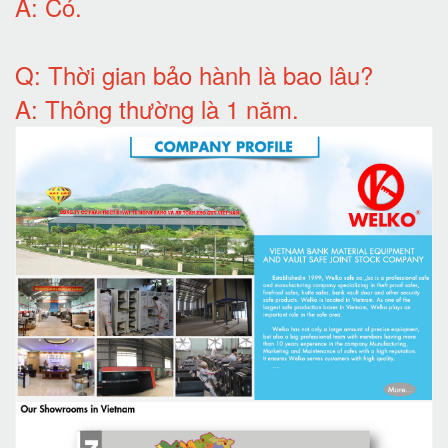
A:
Có
.
Q: T
hời gian bảo hành
là bao lâu?
A: Thông thường là 1 năm.