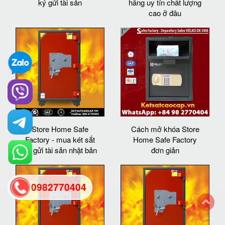
ký gửi tài sản
hãng uy tín chất lượng
cao ở đâu
Store Home Safe
Cách mở khóa Store
Factory - mua két sắt
Home Safe Factory
ký gửi tài sản nhật bản
đơn giản
0982770404
back