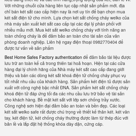
Với những chuỗi cửa hàng liên tục cập nhật sản phẩm mới. địa
chỉ bán két sắt cao cấp hiện nay là nơi uy tín để bạn chọn mua
két sắt điện tử cho mình. Lựa chọn két sắt chống cháy welko của
nhà máy sản xuất két sắt cao cấp tại các đại lý phân phối với
nhiều mẫu mới. Mua két sắt welko chống cháy với tính năng an
toàn chống cháy là để đảm bảo an toàn cho tài sản của văn
phòng doanh nghiệp. Liên hệ ngay điện thoại 0982770404 để
được tư vấn về sản phẩm
Best Home Safes Factory authentication
để đảm bảo tài liệu được
lưu trữ an toàn kể cả trong thiên tai hoả hoạn. Hiện tại các cửa
hàng đại lý chính hãng của Nhà máy két sắt cao cấp đang giới
thiệu và bán các dòng két sắt khoá điện tử chống cháy phục vụ
tốt nhất nhu cầu của khách hàng. Sản phẩm két điện tủ được sản
xuất với công nghệ bậc nhất ĐNA. Sản phẩm két sắt chống cháy
khoá điện tử đáp ứng tối đa các nhu cầu lưu trữ bảo vệ tài sản
cho khách hàng. Bề mặt két sắt với lớp sơn chống trầy xước.
Công nghệ sơn hiện đại đảm bảo an toàn và bền đẹp. Các loại
két sắt welko safe rất được chú trọng về thiết kế thân két. két vân
tay, két điện tử, két chống cháy thường được làm từ thép đúc với
bản lề và lắp đặt hệ thống khóa dày dặn, cứng cáp.