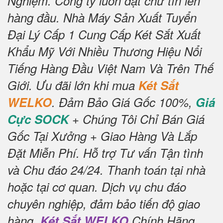
Nghiệm.
Công ty luôn đặt chữ tín lên
hàng đầu.
Nhà Máy Sản Xuất Tuyển
Đại Lý Cấp 1 Cung Cấp Két Sắt Xuất
Khẩu Mỹ Với Nhiều Thương Hiệu Nổi
Tiếng Hàng Đầu Việt Nam Và Trên Thế
Giới.
Ưu đãi lớn khi mua
Két Sắt
WELKO
.
Đảm Bảo Giá Gốc 100%,
Giá
Cực SOCK
+ Chúng Tôi Chỉ Bán Giá
Gốc Tại Xưởng + Giao Hàng Và Lắp
Đặt Miễn Phí
.
Hỗ trợ Tư vấn Tận tình
và Chu đáo 24/24.
Thanh toán tại nhà
hoặc tại cơ quan.
Dịch vụ chu đáo
chuyên nghiệp, đảm bảo tiến độ giao
hàng.
Két Sắt WELKO
Chính Hãng