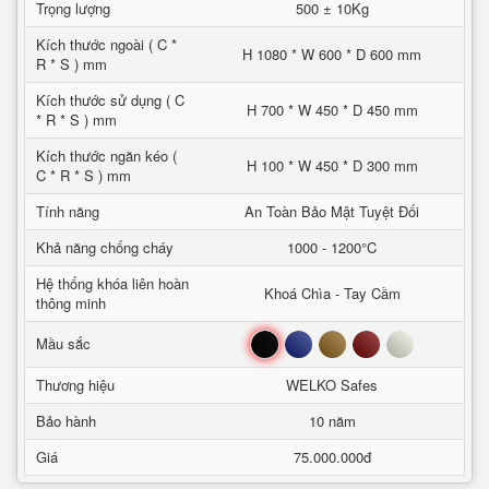
Trọng lượng
500 ± 10Kg
Kích thước ngoài ( C *
H 1080 * W 600 * D 600 mm
R * S ) mm
Kích thước sử dụng ( C
H 700 * W 450 * D 450 mm
* R * S ) mm
Kích thước ngăn kéo (
H 100 * W 450 * D 300 mm
C * R * S ) mm
Tính năng
An Toàn Bảo Mật Tuyệt Đối
Khả năng chống cháy
1000 - 1200°C
Hệ thống khóa liên hoàn
Khoá Chìa - Tay Cầm
thông minh
Đen
Xanh
Nâu
Đỏ
Trắng
Mầu sắc
Thương hiệu
WELKO Safes
Bảo hành
10 năm
Giá
75.000.000đ