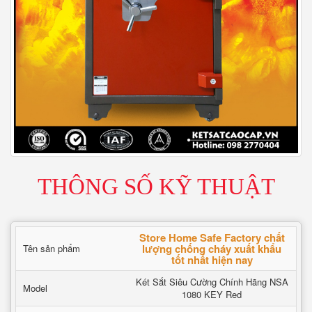
THÔNG SỐ KỸ THUẬT
Store Home Safe Factory chất
lượng chống cháy xuất khẩu
Tên sản phẩm
tốt nhất hiện nay
Két Sắt Siêu Cường Chính Hãng NSA
Model
1080 KEY Red