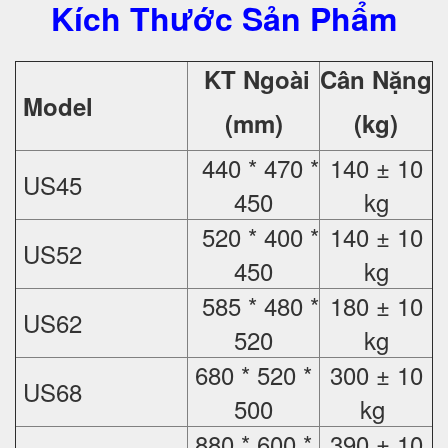
Kích Thước Sản Phẩm
KT Ngoài
Cân Nặng
Model
(mm)
(kg)
440 * 470 *
140 ± 10
US45
450
kg
520 * 400 *
140 ± 10
US52
450
kg
585 * 480 *
180 ± 10
US62
520
kg
680 * 520 *
300 ± 10
US68
500
kg
880 * 600 *
390 ± 10