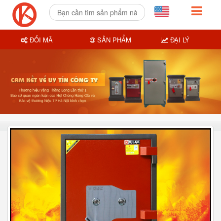
ĐỔI MÃ
SẢN PHẨM
ĐẠI LÝ