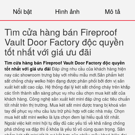
Nổi bật
Hình ảnh
Mô tả
Tìm cửa hàng bán Fireproof
Vault Door Factory độc quyền
tốt nhất với giá ưu đãi
Tìm cửa hàng bán Fireproof Vault Door Factory độc quyền
tốt nhất với giá ưu đãi
Đáp ứng nhu cầu của khách hàng hiện
nay các showroom trưng bày với nhiều mẫu mới.Sản phẩm két
sắt chống cháy welko hiện đạng được phân phối bởi đơn vị sản
xuất két sắt cao cấp. Hệ thống đại lý két sắt chống cháy trên khắp
các tỉnh thành sẵn sàng phục vụ nhu cầu chọn mua két sắt của
khách hàng. Công nghệ sản xuất két mini đáp ứng các tiêu chuẩn
tốt nhất trên thị trường. Mua két sắt mini được trang bị khoá vân
tay để phục vụ nhu cầu lưu trữ phù hợp với các nhà máy. Chọn
mua két sắt mini welko là lựa chọn đem lại hiểu quả tốt nhất.
Ngoài việc két mini hội tụ đầy đủ các yếu tố về khả năng chống
phá chống va đập thì ổ khóa là yếu tố vô cùng quan trọng. Sản