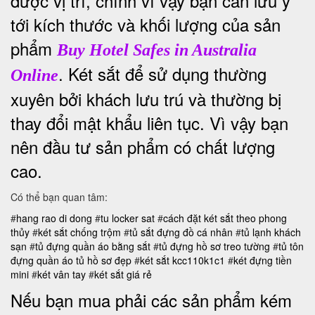
được vị trí, chính vì vậy bạn cần lưu ý
tới kích thước và khối lượng của sản
phẩm
Buy Hotel Safes in Australia
. Két sắt để sử dụng thường
Online
xuyên bởi khách lưu trú và thường bị
thay đổi mật khẩu liên tục. Vì vậy bạn
nên đầu tư sản phẩm có chất lượng
cao.
Có thể bạn quan tâm:
#
hang rao di dong
#
tu locker sat
#
cách đặt két sắt theo phong
thủy
#
két sắt chống trộm
#
tủ sắt đựng đồ cá nhân
#
tủ lạnh khách
sạn
#
tủ đựng quần áo bằng sắt
#
tủ đựng hồ sơ treo tường
#
tủ tôn
đựng quần áo
tủ hồ sơ đẹp
#
két sắt kcc110k1c1
#
két đựng tiền
mini
#
két vân tay
#
két sắt giá rẻ
Nếu bạn mua phải các sản phẩm kém