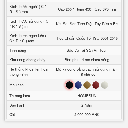
Kích thước ngoài ( C *
Cao 200 * Rộng 430 * Sâu 370 mm
R * S ) mm
Kích thước sử dụng ( C
Két Sắt Sơn Tĩnh Điện Tẩy Rửa 9 Bể
* R * S ) mm
Kích thước ngăn kéo (
Tiêu Chuẩn Quốc Tế: ISO 9001:2015
C * R * S ) mm
Tính năng
Bảo Vệ Tài Sản An Toàn
Khả năng chống cháy
Bàn phím được chiếu sáng
Hệ thống khóa liên hoàn
Mở và đóng bằng cách sử dụng mã 4
thông minh
- 8 chữ số
Đen
Xanh
Nâu
Đỏ
Trắng
Mầu sắc
Thương hiệu
HOMESUN
Bảo hành
2 Năm
Giá
3.000.000 VNĐ