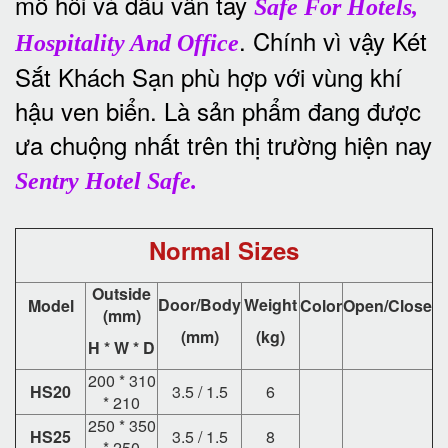
mồ hôi và dấu vân tay
Safe For Hotels,
. Chính vì vậy Két
Hospitality And Office
Sắt Khách Sạn phù hợp với vùng khí
hậu ven biển. Là sản phẩm đang được
ưa chuộng nhất trên thị trường hiện nay
Sentry Hotel Safe.
Normal Sizes
Outside
Door/Body
Weight
Model
Color
Open/Close
(mm)
(mm)
(kg)
H * W * D
200 * 310
HS20
3.5 / 1.5
6
* 210
250 * 350
HS25
3.5 / 1.5
8
* 250