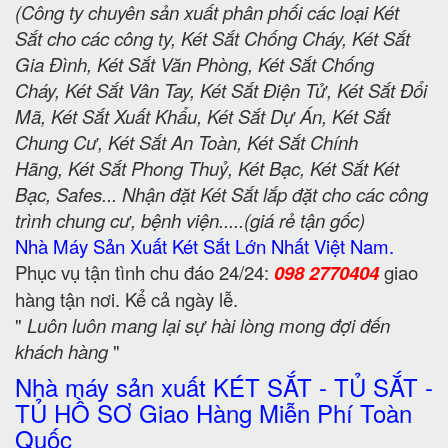
(Công ty chuyên sản xuất phân phối các loại Két
Sắt cho các công ty, Két Sắt Chống Cháy, Két Sắt
Gia Đình, Két Sắt Văn Phòng, Két Sắt Chống
Cháy, Két Sắt Vân Tay, Két Sắt Điện Tử, Két Sắt Đổi
Mã, Két Sắt Xuất Khẩu, Két Sắt Dự Án, Két Sắt
Chung Cư, Két Sắt An Toàn, Két Sắt Chính
Hãng, Két Sắt Phong Thuỷ, Két Bạc, Két Sắt Két
Bạc, Safes... Nhận đặt Két Sắt lắp đặt cho các công
trình chung cư, bệnh viện.....(giá rẻ tận gốc)
Nhà Máy Sản Xuất Két Sắt Lớn Nhất Việt Nam.
Phục vụ tận tình chu đáo 24/24:
098 2770404
giao
hàng tận nơi. Kể cả ngày lễ.
"
Luôn luôn mang lại sự hài lòng mong đợi đến
khách hàng
"
Nhà máy sản xuất KÉT SẮT - TỦ SẮT -
TỦ HỒ SƠ Giao Hàng Miễn Phí Toàn
Quốc