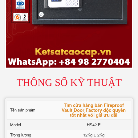
THÔNG SỐ KỸ THUẬT
Tìm cửa hàng bán Fireproof
Vault Door Factory độc quyền
Tên sản phẩm
tốt nhất với giá ưu đãi
Model
HS42 E
Trọng lượng
12Kg ± 2Kg