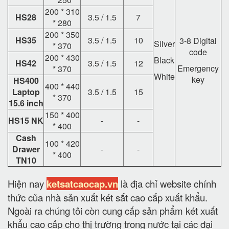
200 * 310
HS28
3.5 / 1.5
7
* 280
200 * 350
HS35
3.5 / 1.5
10
3-8 Digital
Silver
* 370
code
200 * 430
Black
HS42
3.5 / 1.5
12
Emergency
* 370
White
key
HS400
400 * 440
Laptop
3.5 / 1.5
15
* 370
15.6 inch
150 * 400
HS15 NK
-
-
* 400
Cash
100 * 420
Drawer
-
-
* 400
TN10
Hiện nay
ketsatcaocap.vn
là địa chỉ website chính
thức của nhà sản xuất két sắt cao cấp xuất khẩu.
Ngoài ra chúng tôi còn cung cấp sản phẩm két xuất
khẩu cao cấp cho thị trường trong nước tại các đại