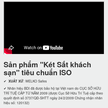
Sản phẩm "Két Sắt khách
sạn" tiêu chuẩn ISO
✔
XUẤT XỨ
: WELKO Safes
✔ Nhãn hiệu BDI đã được bảo hộ tại Việt nam do CỤC SỞ HỮU
TRÍ TUỆ CẤP TỪ NĂM 2009 (được Cục Sở Hữu Trí Tuệ cấp theo
quyết định số 3737/QĐ-SHTT ngày 24/2/2009 Chứng nhận nhãn
hiệu số: 120132)