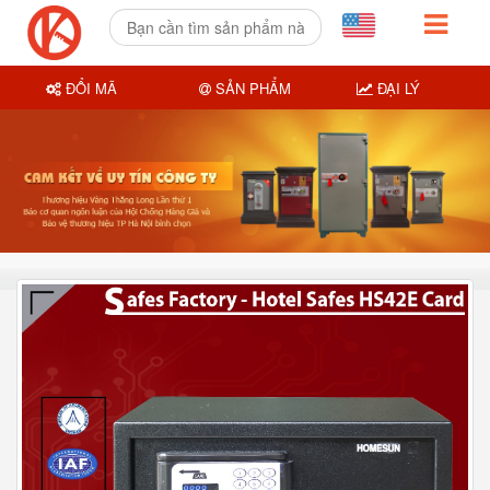
ĐỔI MÃ
SẢN PHẨM
ĐẠI LÝ