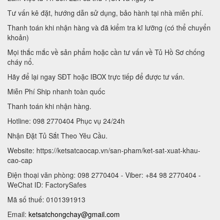
Tư vấn kê đặt, hướng dẫn sử dụng, bảo hành tại nhà miễn phí.
Thanh toán khi nhận hàng và đã kiểm tra kĩ lưỡng (có thể chuyển
khoản)
Mọi thắc mắc về sản phẩm hoặc cần tư vấn về Tủ Hồ Sơ chống
cháy nổ.
Hãy để lại ngay SĐT hoặc IBOX trực tiếp để được tư vấn.
Miễn Phí Ship nhanh toàn quốc
Thanh toán khi nhận hàng.
Hotline: 098 2770404 Phục vụ 24/24h
Nhận Đặt Tủ Sắt Theo Yêu Cầu.
Website: https://ketsatcaocap.vn/san-pham/ket-sat-xuat-khau-
cao-cap
Điện thoại văn phòng: 098 2770404 - Viber: +84 98 2770404 -
WeChat ID: FactorySafes
Mã số thuế: 0101391913
Email:
ketsatchongchay@gmail.com