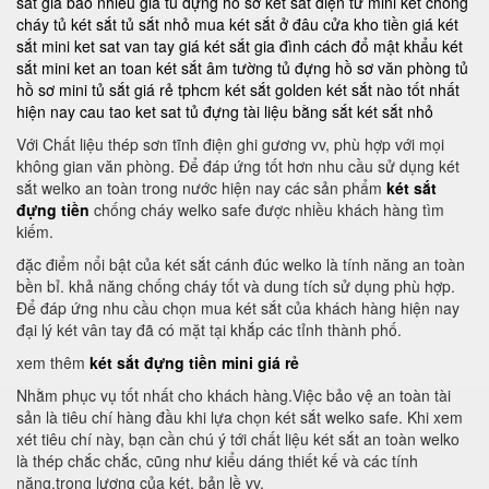
sắt giá bao nhiêu
giá tủ đựng hồ sơ
két sắt điện tử mini
két chống
cháy
tủ két sắt
tủ sắt nhỏ
mua két sắt ở đâu
cửa kho tiền
giá két
sắt mini
ket sat van tay
giá két sắt gia đình
cách đổ mật khẩu két
sắt mini
ket an toan
két sắt âm tường
tủ đựng hồ sơ văn phòng
tủ
hồ sơ mini
tủ sắt giá rẻ tphcm
két sắt golden
két sắt nào tốt nhất
hiện nay
cau tao ket sat
tủ đựng tài liệu bằng sắt
két sắt nhỏ
Với Chất liệu thép sơn tĩnh điện ghi gương vv, phù hợp với mọi
không gian văn phòng. Để đáp ứng tốt hơn nhu cầu sử dụng két
sắt welko an toàn trong nước hiện nay các sản phẩm
két sắt
đựng tiền
chống cháy welko safe được nhiều khách hàng tìm
kiếm.
đặc điểm nổi bật của két sắt cánh đúc welko là tính năng an toàn
bền bỉ. khả năng chống cháy tốt và dung tích sử dụng phù hợp.
Để đáp ứng nhu cầu chọn mua két sắt của khách hàng hiện nay
đại lý két vân tay đã có mặt tại khắp các tỉnh thành phố.
xem thêm
két sắt đựng tiền mini giá rẻ
Nhằm phục vụ tốt nhất cho khách hàng.Việc bảo vệ an toàn tài
sản là tiêu chí hàng đầu khi lựa chọn két sắt welko safe. Khi xem
xét tiêu chí này, bạn cần chú ý tới chất liệu két sắt an toàn welko
là thép chắc chắc, cũng như kiểu dáng thiết kế và các tính
năng,trọng lượng của két, bản lề vv.