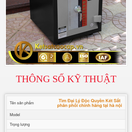
THÔNG SỐ KỸ THUẬT
Tìm Đại Lý Độc Quyền Két Sắt
Tên sản phẩm
phân phối chính hãng tại hà nội
Model
Trọng lượng