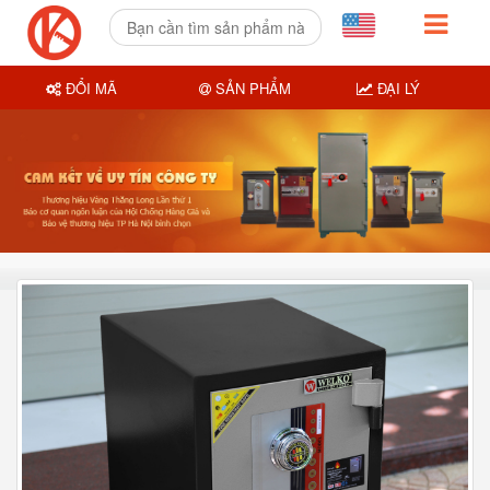
ĐỔI MÃ
SẢN PHẨM
ĐẠI LÝ