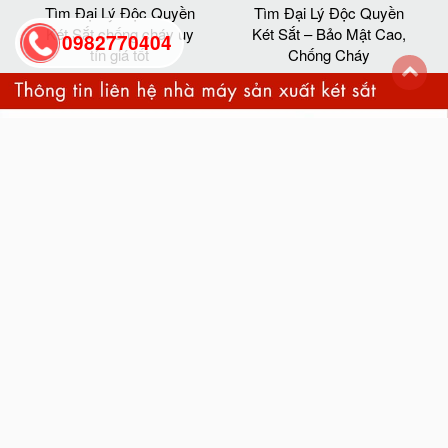
Tìm Đại Lý Độc Quyền
Tìm Đại Lý Độc Quyền
Két Sắt chống cháy uy
Két Sắt – Bảo Mật Cao,
0982770404
tín giá tốt
Chống Cháy
back
to
top