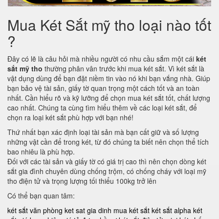
Mua Két Sắt mỹ tho loại nào tốt
?
Đây có lẽ là câu hỏi mà nhiều người có nhu cầu sắm một cái
két
sắt mỹ tho
thường phân vân trước khi mua két sắt. Vì két sắt là
vật dụng dùng để bạn đặt niềm tin vào nó khi bạn vắng nhà. Giúp
bạn bảo vệ tài sản, giấy tờ quan trọng một cách tốt và an toàn
nhất. Cần hiểu rõ và kỹ lưỡng để chọn mua két sắt tốt, chất lượng
cao nhất. Chúng ta cùng tìm hiểu thêm về các loại két sắt, để
chọn ra loại két sắt phù hợp với bạn nhé!
Thứ nhất bạn xác định loại tài sản mà bạn cất giữ và số lượng
những vật cần để trong két, từ đó chúng ta biết nên chọn thể tích
bao nhiêu là phù hợp.
Đối với các tài sản và giấy tờ có giá trị cao thì nên chọn dòng két
sắt gia đình chuyên dùng chống trộm, có chống cháy với loại mỹ
tho điện tử và trọng lượng tối thiểu 100kg trở lên
Có thể bạn quan tâm:
két sắt văn phòng
ket sat gia dinh
mua két sắt
két sắt alpha
két