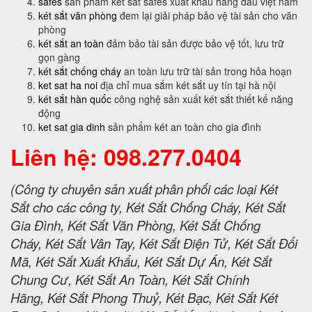
safes
sản phẩm két sắt safes xuât khẩu hàng đầu việt nam
két sắt văn phòng
đem lại giải pháp bảo vệ tài sản cho văn
phòng
két sắt an toàn
đảm bảo tài sản được bảo vệ tốt, lưu trữ
gọn gàng
két sắt chống cháy
an toàn lưu trữ tài sản trong hỏa hoạn
ket sat ha noi
địa chỉ mua sắm két sắt uy tín tại hà nội
két sắt hàn quốc
công nghệ sản xuất két sắt thiết kế năng
động
ket sat gia dinh
sản phẩm két an toàn cho gia đình
Liên hệ: 098.277.0404
(Công ty chuyên sản xuất phân phối các loại Két
Sắt cho các công ty, Két Sắt Chống Cháy, Két Sắt
Gia Đình, Két Sắt Văn Phòng, Két Sắt Chống
Cháy, Két Sắt Vân Tay, Két Sắt Điện Tử, Két Sắt Đổi
Mã, Két Sắt Xuất Khẩu, Két Sắt Dự Án, Két Sắt
Chung Cư, Két Sắt An Toàn, Két Sắt Chính
Hãng, Két Sắt Phong Thuỷ, Két Bạc, Két Sắt Két