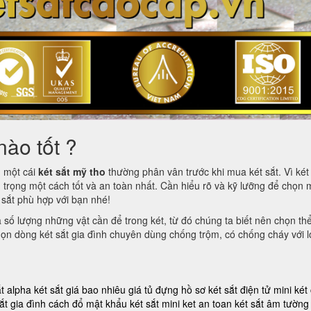
nào tốt ?
m một cái
két sắt mỹ tho
thường phân vân trước khi mua két sắt. Vì két 
 trọng một cách tốt và an toàn nhất. Cần hiểu rõ và kỹ lưỡng để chọn 
t sắt phù hợp với bạn nhé!
à số lượng những vật cần để trong két, từ đó chúng ta biết nên chọn th
 chọn dòng két sắt gia đình chuyên dùng chống trộm, có chống cháy với l
ắt alpha
két sắt giá bao nhiêu
giá tủ đựng hồ sơ
két sắt điện tử mini
két
ắt gia đình
cách đổ mật khẩu két sắt mini
ket an toan
két sắt âm tường