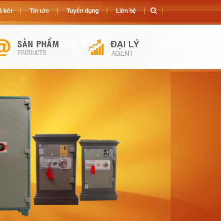
 két
Tin tức
Tuyển dụng
Liên hệ