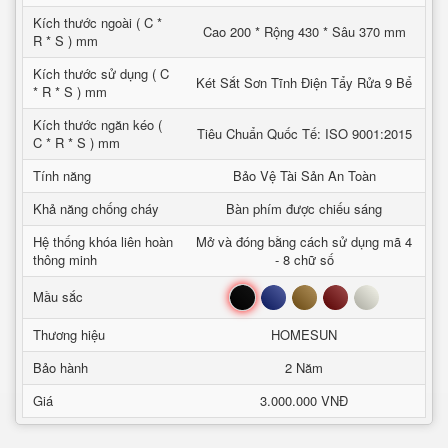
Kích thước ngoài ( C *
Cao 200 * Rộng 430 * Sâu 370 mm
R * S ) mm
Kích thước sử dụng ( C
Két Sắt Sơn Tĩnh Điện Tẩy Rửa 9 Bể
* R * S ) mm
Kích thước ngăn kéo (
Tiêu Chuẩn Quốc Tế: ISO 9001:2015
C * R * S ) mm
Tính năng
Bảo Vệ Tài Sản An Toàn
Khả năng chống cháy
Bàn phím được chiếu sáng
Hệ thống khóa liên hoàn
Mở và đóng bằng cách sử dụng mã 4
thông minh
- 8 chữ số
Đen
Xanh
Nâu
Đỏ
Trắng
Mầu sắc
Thương hiệu
HOMESUN
Bảo hành
2 Năm
Giá
3.000.000 VNĐ