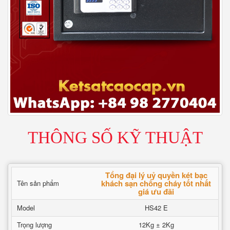
THÔNG SỐ KỸ THUẬT
Tổng đại lý uỷ quyền két bạc
khách sạn chống cháy tốt nhất
Tên sản phẩm
giá ưu đãi
Model
HS42 E
Trọng lượng
12Kg ± 2Kg