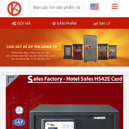
ĐỔI MÃ
SẢN PHẨM
ĐẠI LÝ