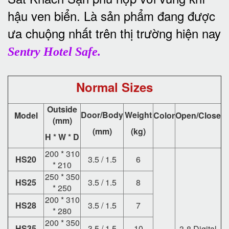
hậu ven biển. Là sản phẩm đang được
ưa chuộng nhất trên thị trường hiện nay
Sentry Hotel Safe.
Normal Sizes
Outside
Door/Body
Weight
Model
Color
Open/Close
(mm)
(mm)
(kg)
H * W * D
200 * 310
HS20
3.5 / 1.5
6
* 210
250 * 350
HS25
3.5 / 1.5
8
* 250
200 * 310
HS28
3.5 / 1.5
7
* 280
200 * 350
HS35
3.5 / 1.5
10
3-8 Digital