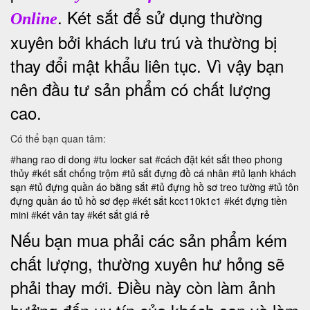
. Két sắt để sử dụng thường
Online
xuyên bởi khách lưu trú và thường bị
thay đổi mật khẩu liên tục. Vì vậy bạn
nên đầu tư sản phẩm có chất lượng
cao.
Có thể bạn quan tâm:
#
hang rao di dong
#
tu locker sat
#
cách đặt két sắt theo phong
thủy
#
két sắt chống trộm
#
tủ sắt đựng đồ cá nhân
#
tủ lạnh khách
sạn
#
tủ đựng quần áo bằng sắt
#
tủ đựng hồ sơ treo tường
#
tủ tôn
đựng quần áo
tủ hồ sơ đẹp
#
két sắt kcc110k1c1
#
két đựng tiền
mini
#
két vân tay
#
két sắt giá rẻ
Nếu bạn mua phải các sản phẩm kém
chất lượng, thường xuyên hư hỏng sẽ
phải thay mới. Điều này còn làm ảnh