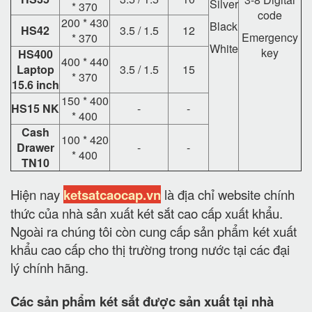
Silver
* 370
code
200 * 430
Black
HS42
3.5 / 1.5
12
Emergency
* 370
White
key
HS400
400 * 440
Laptop
3.5 / 1.5
15
* 370
15.6 inch
150 * 400
HS15 NK
-
-
* 400
Cash
100 * 420
Drawer
-
-
* 400
TN10
Hiện nay
ketsatcaocap.vn
là địa chỉ website chính
thức của nhà sản xuất két sắt cao cấp xuất khẩu.
Ngoài ra chúng tôi còn cung cấp sản phẩm két xuất
khẩu cao cấp cho thị trường trong nước tại các đại
lý chính hãng.
Các sản phẩm két sắt được sản xuất tại nhà