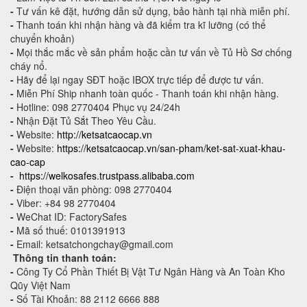
-
Tư vấn kê đặt, hướng dẫn sử dụng, bảo hành tại nhà miễn phí.
-
Thanh toán khi nhận hàng và đã kiểm tra kĩ lưỡng (có thể
chuyển khoản)
-
Mọi thắc mắc về sản phẩm hoặc cần tư vấn về Tủ Hồ Sơ chống
cháy nổ.
-
Hãy để lại ngay SĐT hoặc IBOX trực tiếp để được tư vấn.
-
Miễn Phí Ship nhanh toàn quốc - Thanh toán khi nhận hàng.
-
Hotline: 098 2770404 Phục vụ 24/24h
-
Nhận Đặt Tủ Sắt Theo Yêu Cầu.
-
Website:
http://ketsatcaocap.vn
-
Website:
https://ketsatcaocap.vn/san-pham/ket-sat-xuat-khau-
cao-cap
-
https://welkosafes.trustpass.alibaba.com
-
Điện thoại văn phòng: 098 2770404
-
Viber: +84 98 2770404
-
WeChat ID: FactorySafes
-
Mã số thuế: 0101391913
-
Email: ketsatchongchay@gmail.com
Thông tin thanh toán:
-
Công Ty Cổ Phần Thiết Bị Vật Tư Ngân Hàng và An Toàn Kho
Qũy Việt Nam
-
Số Tài Khoản: 88 2112 6666 888