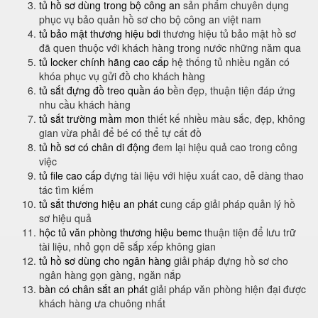
tủ hồ sơ dùng trong bộ công an
sản phẩm chuyên dụng
phục vụ bảo quản hồ sơ cho bộ công an việt nam
tủ bảo mật thương hiệu bdi
thương hiệu tủ bảo mật hồ sơ
đã quen thuộc với khách hàng trong nước những năm qua
tủ locker chính hãng cao cấp
hệ thống tủ nhiều ngăn có
khóa phục vụ gửi đồ cho khách hàng
tủ sắt đựng đồ treo quần áo
bền đẹp, thuận tiện đáp ứng
nhu cầu khách hàng
tủ sắt trường mầm mon
thiết kế nhiều màu sắc, đẹp, không
gian vừa phải để bé có thể tự cất đồ
tủ hồ sơ có chân di động
đem lại hiệu quả cao trong công
việc
tủ file cao cấp
đựng tài liệu với hiệu xuất cao, dễ dàng thao
tác tìm kiếm
tủ sắt thương hiệu an phát
cung cấp giải pháp quản lý hồ
sơ hiệu quả
hộc tủ văn phòng thương hiệu bemc
thuận tiện để lưu trữ
tài liệu, nhỏ gọn dễ sắp xếp không gian
tủ hồ sơ dùng cho ngân hàng
giải pháp đựng hồ sơ cho
ngân hàng gọn gàng, ngăn nắp
bàn có chân sắt an phát
giải pháp văn phòng hiện đại được
khách hàng ưa chuông nhất