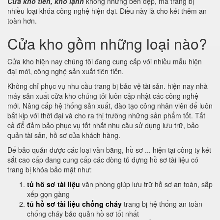
Cửa kho tiền, kho lạnh
không những bền đẹp, mà trang bị
nhiều loại khóa công nghệ hiện đại. Điều này là cho két thêm an
toàn hơn.
Cửa kho gồm những loại nào?
Cửa kho hiện nay chúng tôi đang cung cấp với nhiều mẫu hiện
đại mới, công nghệ sản xuất tiên tiến.
Không chỉ phục vụ nhu cầu trang bị bảo vệ tài sản. hiện nay nhà
máy sản xuất cửa kho chúng tôi luôn cập nhật các công nghệ
mới. Nâng cấp hệ thống sản xuất, đào tạo công nhân viên để luôn
bắt kịp với thời đại và cho ra thị trường những sản phẩm tốt. Tất
cả để đảm bảo phục vụ tốt nhất nhu cầu sử dụng lưu trữ, bảo
quản tài sản, hồ sơ của khách hàng.
Để bảo quản được các loại văn bằng, hồ sơ ... hiện tại công ty két
sắt cao cấp đang cung cấp các dòng tủ đựng hồ sơ tài liệu có
trang bị khóa bảo mật như:
tủ hồ sơ tài liệu
văn phòng giúp lưu trữ hồ sơ an toàn, sắp
xếp gọn gàng
tủ hồ sơ tài liệu chống cháy
trang bị hệ thống an toàn
chống cháy bảo quản hồ sơ tốt nhất