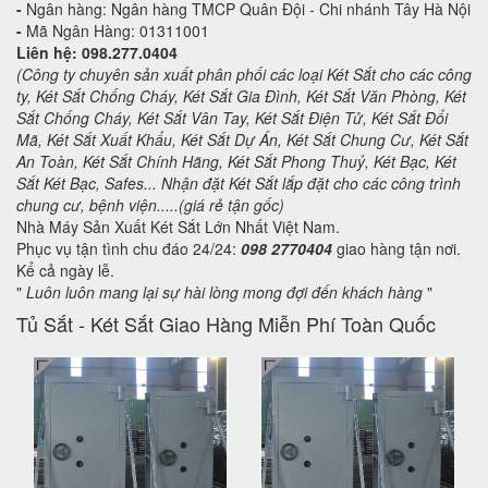
-
Ngân hàng: Ngân hàng TMCP Quân Đội - Chi nhánh Tây Hà Nội
-
Mã Ngân Hàng: 01311001
Liên hệ: 098.277.0404
(Công ty chuyên sản xuất phân phối các loại Két Sắt cho các công
ty, Két Sắt Chống Cháy, Két Sắt Gia Đình, Két Sắt Văn Phòng, Két
Sắt Chống Cháy, Két Sắt Vân Tay, Két Sắt Điện Tử, Két Sắt Đổi
Mã, Két Sắt Xuất Khẩu, Két Sắt Dự Án, Két Sắt Chung Cư, Két Sắt
An Toàn, Két Sắt Chính Hãng, Két Sắt Phong Thuỷ, Két Bạc, Két
Sắt Két Bạc, Safes... Nhận đặt Két Sắt lắp đặt cho các công trình
chung cư, bệnh viện.....(giá rẻ tận gốc)
Nhà Máy Sản Xuất Két Sắt Lớn Nhất Việt Nam.
Phục vụ tận tình chu đáo 24/24:
098 2770404
giao hàng tận nơi.
Kể cả ngày lễ.
"
Luôn luôn mang lại sự hài lòng mong đợi đến khách hàng
"
Tủ Sắt - Két Sắt Giao Hàng Miễn Phí Toàn Quốc