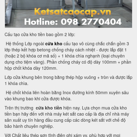
Cấu tạo cửa kho tiền bao gồm 2 lớp:
Hệ thống Lớp ngoài
cửa kho
cấu tạo vô cùng chắc chắn gồm 3
lớp thép kết hợp betong chống cháy cách nhiệt - được lắp đặt 1
(hoặc 2 bộ khóa cơ mã số) + 1 khóa chìa nghạnh (loại chuyên
dụng cho tiệm vàng). Phần chống cháy có độ dày 100mm + phần
hộp chốt khóa dày 120mm.
Lớp cửa khung bên trong bằng thép hộp vuông + tròn và được lắp
1 khóa chìa.
Hệ chốt khóa liên hoàn bằng Inox đường kính 50mm xuyên sâu
vào khung bao khi cửa được khóa.
Trên thị trường
cửa kho tiền
hiện nay. Lựa chọn mua cửa kho
tiền bạn hãy đến với nhà máy két sắt cao cấp là địa chỉ nhà máy
sản xuất uy tín hàng đầu cung cấp các dòng két sắt với chế độ
bảo hành chuyên nghiệp.
Với Chất liệu thép sơn tĩnh điện ghi xám vv, phù hợp với mọi