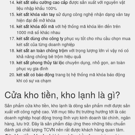
két sắt siêu cường cao cấp
được sản xuất với nguyên vật
liệu nhập khẩu 100%
két sắt khóa vân tay
sử dụng công nghệ nhận dạng vân tay
hiện đại để mở khóa
két sắt khóa đổi mã
với hệ thống mã khóa lên đến trên
1000 mã số khác nhau
két sắt dùng cho công ty
phục vụ tốt cho nhu cầu chọn mua
két sắt của từng doanh nghiệp
két sắt an toàn chông trộm
với trọng lượng lớn vì vậy nó có
khả năng chống bê trộm hiệu quả
két sắt phong thủy tài lộc
chuyên dụng, nhỏ gọn, an toàn
phục vụ gia đình
két sắt có báo động
trang bị hệ thống mã khóa báo động
khi có sự va chạm
Cửa kho tiền, kho lạnh là gì?
Sản phẩm cửa kho tiền, kho lạnh là dòng sản phẩm mới được sản
xuất với công nghệ cao. Với mục tiêu thị trường hướng tới là các
doanh nghiệp hoạt động trong lĩnh vực kinh doanh tài chính, ngân
hàng, lưu trữ. Đây là sản phẩm đáp ứng theo những tiêu chuẩn
đánh giá chất lượng TCVN nên rất được khách hàng quan tâm.