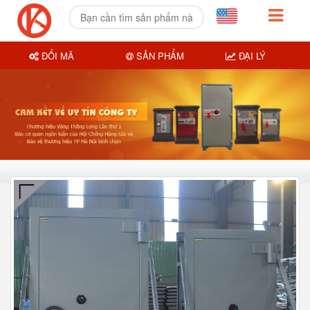
ĐỔI MÃ
SẢN PHẨM
ĐẠI LÝ